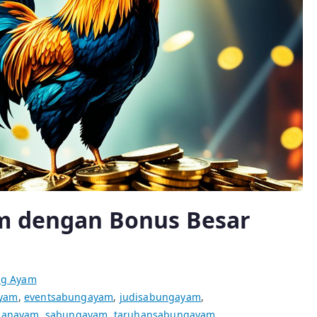
am dengan Bonus Besar
g Ayam
yam
,
eventsabungayam
,
judisabungayam
,
ganayam
,
sabungayam
,
taruhansabungayam