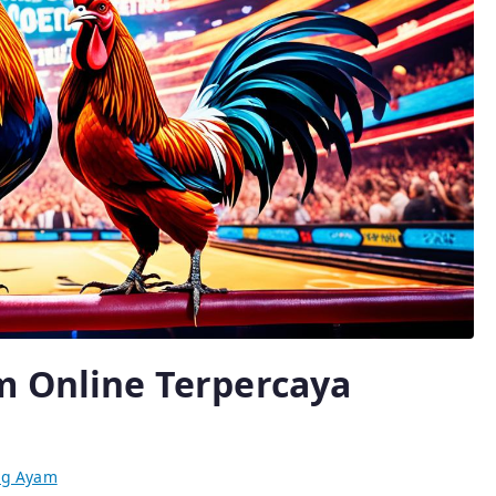
m Online Terpercaya
g Ayam