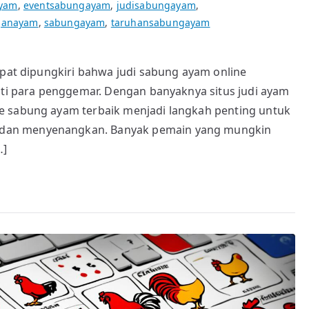
yam
,
eventsabungayam
,
judisabungayam
,
ganayam
,
sabungayam
,
taruhansabungayam
apat dipungkiri bahwa judi sabung ayam online
hati para penggemar. Dengan banyaknya situs judi ayam
e sabung ayam terbaik menjadi langkah penting untuk
dan menyenangkan. Banyak pemain yang mungkin
…]