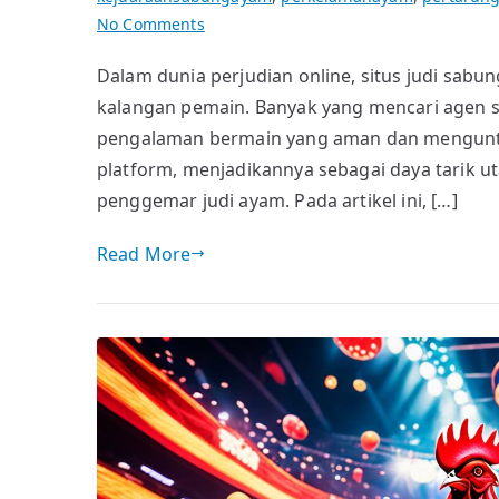
on
No Comments
Situs
Dalam dunia perjudian online, situs judi sab
Judi
kalangan pemain. Banyak yang mencari agen 
Sabung
Ayam
pengalaman bermain yang aman dan menguntu
dengan
platform, menjadikannya sebagai daya tarik u
Bonus
penggemar judi ayam. Pada artikel ini, […]
Besar
Terbaik
Read More