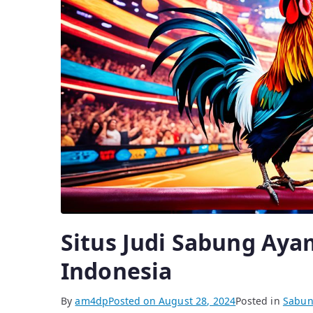
Situs Judi Sabung Aya
Indonesia
By
am4dp
Posted on
August 28, 2024
Posted in
Sabun