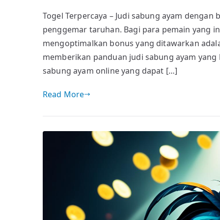
Menang
Togel Terpercaya – Judi sabung ayam dengan b
Judi
penggemar taruhan. Bagi para pemain yang i
Sabung
Ayam
mengoptimalkan bonus yang ditawarkan adalah 
Dengan
memberikan panduan judi sabung ayam yang ko
Bonus
sabung ayam online yang dapat […]
Besar
Read More