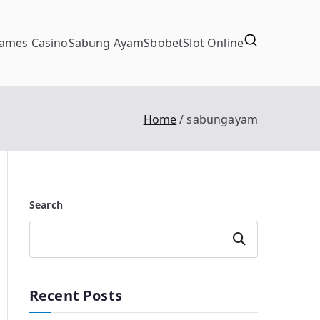
Games Casino
Sabung Ayam
Sbobet
Slot Online
Home
sabungayam
Search
Search
Recent Posts