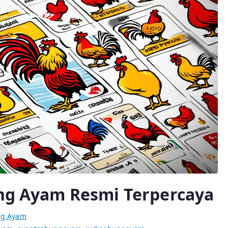
ung Ayam Resmi Terpercaya
g Ayam