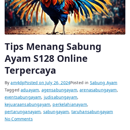
Tips Menang Sabung
Ayam S128 Online
Terpercaya
By
am4dp
Posted on
July 26, 2024
Posted in
Sabung Ayam
Tagged
aduayam
,
agensabungayam
,
arenasabungayam
,
eventsabungayam
,
judisabungayam
,
kejuaraansabungayam
,
perkelahianayam
,
pertarunganayam
,
sabungayam
,
taruhansabungayam
on
No Comments
Tips