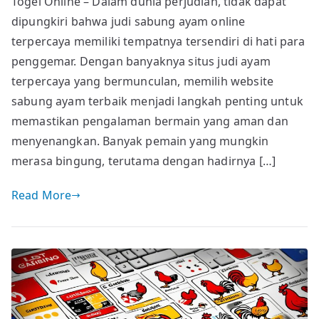
Togel Online – Dalam dunia perjudian, tidak dapat
Judi
dipungkiri bahwa judi sabung ayam online
Sabung
Ayam
terpercaya memiliki tempatnya tersendiri di hati para
Online
penggemar. Dengan banyaknya situs judi ayam
Terpercaya
terpercaya yang bermunculan, memilih website
Indonesia
sabung ayam terbaik menjadi langkah penting untuk
memastikan pengalaman bermain yang aman dan
menyenangkan. Banyak pemain yang mungkin
merasa bingung, terutama dengan hadirnya […]
Read More