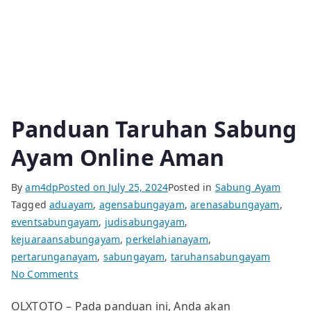
Panduan Taruhan Sabung
Ayam Online Aman
By
am4dp
Posted on
July 25, 2024
Posted in
Sabung Ayam
Tagged
aduayam
,
agensabungayam
,
arenasabungayam
,
eventsabungayam
,
judisabungayam
,
kejuaraansabungayam
,
perkelahianayam
,
pertarunganayam
,
sabungayam
,
taruhansabungayam
on
No Comments
Panduan
OLXTOTO – Pada panduan ini, Anda akan
Taruhan