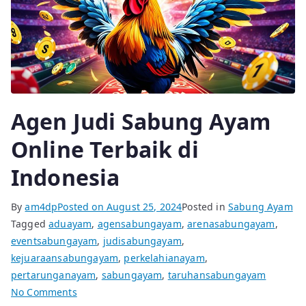
Agen Judi Sabung Ayam
Online Terbaik di
Indonesia
By
am4dp
Posted on
August 25, 2024
Posted in
Sabung Ayam
Tagged
aduayam
,
agensabungayam
,
arenasabungayam
,
eventsabungayam
,
judisabungayam
,
kejuaraansabungayam
,
perkelahianayam
,
pertarunganayam
,
sabungayam
,
taruhansabungayam
on
No Comments