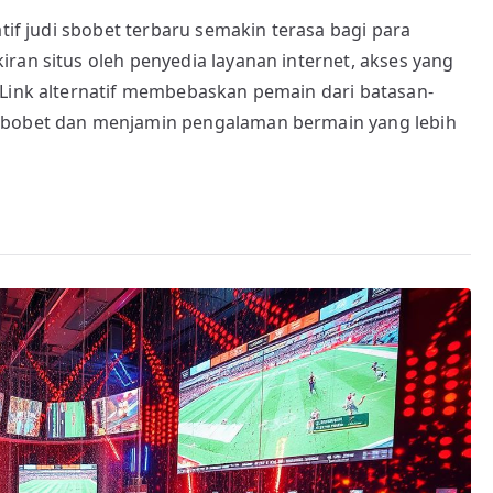
atif judi sbobet terbaru semakin terasa bagi para
ran situs oleh penyedia layanan internet, akses yang
 Link alternatif membebaskan pemain dari batasan-
 sbobet dan menjamin pengalaman bermain yang lebih