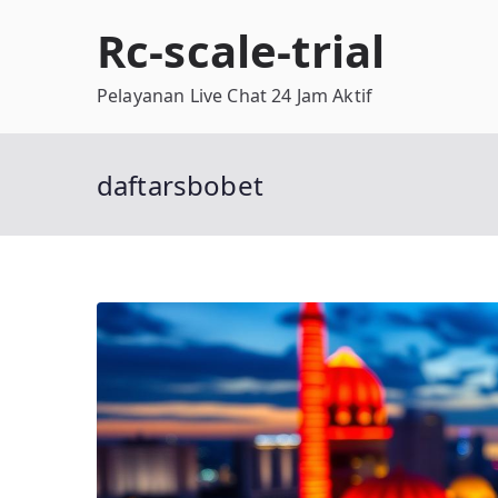
Skip
Rc-scale-trial
to
content
Pelayanan Live Chat 24 Jam Aktif
daftarsbobet