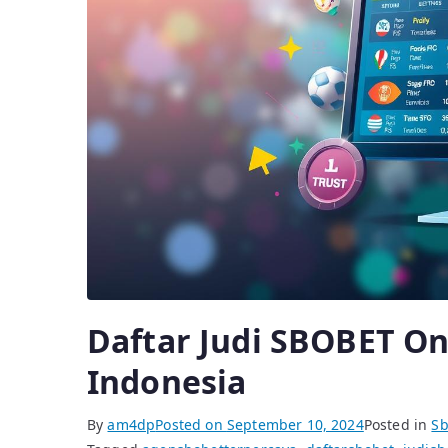
Daftar Judi SBOBET On
Indonesia
By
am4dp
Posted on
September 10, 2024
Posted in
Sb