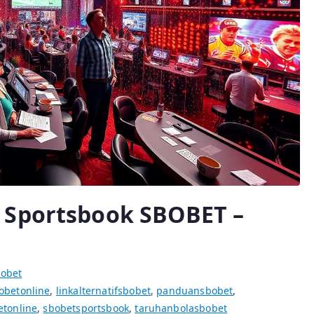
 Sportsbook SBOBET –
obet
obetonline
,
linkalternatifsbobet
,
panduansbobet
,
etonline
,
sbobetsportsbook
,
taruhanbolasbobet