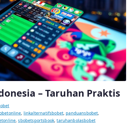
donesia – Taruhan Praktis
obet
obetonline
,
linkalternatifsbobet
,
panduansbobet
,
etonline
,
sbobetsportsbook
,
taruhanbolasbobet