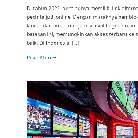
Link
Di tahun 2023, pentingnya memiliki link altern
Alternatif
pecinta judi online. Dengan maraknya pembloki
Judi
Sbobet
lancar dan aman menjadi krusial bagi pemain.
Terbaru
batasan ini, memungkinkan akses terbaru ke
2023
baik. Di Indonesia, […]
Read More