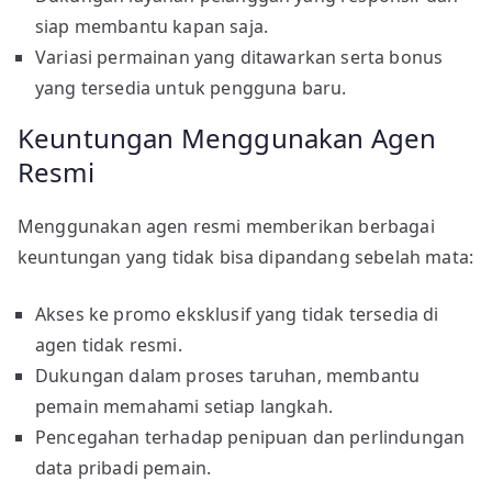
siap membantu kapan saja.
Variasi permainan yang ditawarkan serta bonus
yang tersedia untuk pengguna baru.
Keuntungan Menggunakan Agen
Resmi
Menggunakan agen resmi memberikan berbagai
keuntungan yang tidak bisa dipandang sebelah mata:
Akses ke promo eksklusif yang tidak tersedia di
agen tidak resmi.
Dukungan dalam proses taruhan, membantu
pemain memahami setiap langkah.
Pencegahan terhadap penipuan dan perlindungan
data pribadi pemain.