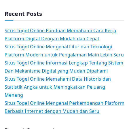
Recent Posts
Situs Togel Online Panduan Memahami Cara Kerja
Platform Digital Dengan Mudah dan Cepat
Situs Togel Online Mengenal Fitur dan Teknologi
Platform Modern untuk Pengalaman Main Lebih Seru
Situs Togel Online Informasi Lengkap Tentang Sistem
Dan Mekanisme Digital yang Mudah Dipahami
Situs Togel Online Memahami Data Historis dan
Statistik Angka untuk Meningkatkan Peluang
Menang
Situs Togel Online Mengenal Perkembangan Platform
Berbasis Internet dengan Mudah dan Seru