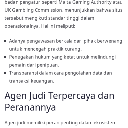
badan pengatur, seperti Malta Gaming Authority atau
UK Gambling Commission, menunjukkan bahwa situs
tersebut mengikuti standar tinggi dalam
operasionalnya. Hal ini meliputi:
Adanya pengawasan berkala dari pihak berwenang
untuk mencegah praktik curang.
Penegakan hukum yang ketat untuk melindungi
pemain dari penipuan.
Transparansi dalam cara pengolahan data dan
transaksi keuangan.
Agen Judi Terpercaya dan
Peranannya
Agen judi memiliki peran penting dalam ekosistem