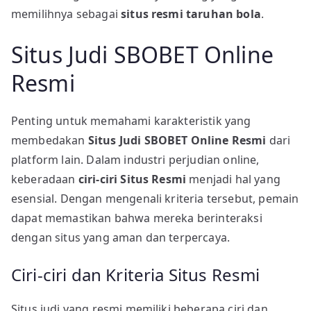
memilihnya sebagai
situs resmi taruhan bola
.
Situs Judi SBOBET Online
Resmi
Penting untuk memahami karakteristik yang
membedakan
Situs Judi SBOBET Online Resmi
dari
platform lain. Dalam industri perjudian online,
keberadaan
ciri-ciri Situs Resmi
menjadi hal yang
esensial. Dengan mengenali kriteria tersebut, pemain
dapat memastikan bahwa mereka berinteraksi
dengan situs yang aman dan terpercaya.
Ciri-ciri dan Kriteria Situs Resmi
Situs judi yang resmi memiliki beberapa ciri dan