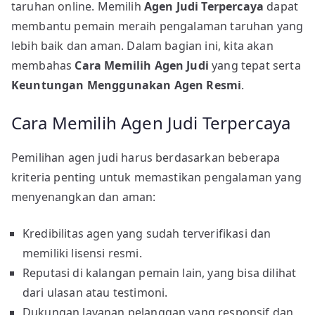
taruhan online. Memilih
Agen Judi Terpercaya
dapat
membantu pemain meraih pengalaman taruhan yang
lebih baik dan aman. Dalam bagian ini, kita akan
membahas
Cara Memilih Agen Judi
yang tepat serta
Keuntungan Menggunakan Agen Resmi
.
Cara Memilih Agen Judi Terpercaya
Pemilihan agen judi harus berdasarkan beberapa
kriteria penting untuk memastikan pengalaman yang
menyenangkan dan aman:
Kredibilitas agen yang sudah terverifikasi dan
memiliki lisensi resmi.
Reputasi di kalangan pemain lain, yang bisa dilihat
dari ulasan atau testimoni.
Dukungan layanan pelanggan yang responsif dan