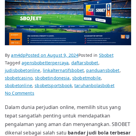
By
am4dp
Posted on
August 9, 2024
Posted in
Sbobet
Tagged
agensbobetterpercaya
,
daftarsbobet
,
judisbobetonline
,
linkalternatifsbobet
,
panduansbobet
,
sbobetcasino
,
sbobetindonesia
,
sbobetmobile
,
sbobetonline
,
sbobetsportsbook
,
taruhanbolasbobet
on
No Comments
Daftar
Dalam dunia perjudian online, memilih situs yang
Situs
tepat sangatlah penting untuk mendapatkan
Judi
SBOBET
pengalaman yang aman dan menyenangkan. SBOBET
Online
dikenal sebagai salah satu
bandar judi bola terbesar