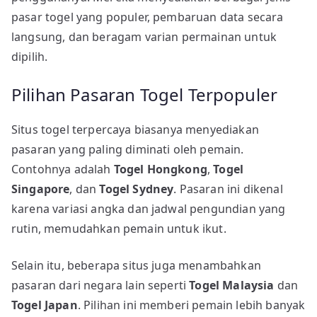
pasar togel yang populer, pembaruan data secara
langsung, dan beragam varian permainan untuk
dipilih.
Pilihan Pasaran Togel Terpopuler
Situs togel terpercaya biasanya menyediakan
pasaran yang paling diminati oleh pemain.
Contohnya adalah
Togel Hongkong
,
Togel
Singapore
, dan
Togel Sydney
. Pasaran ini dikenal
karena variasi angka dan jadwal pengundian yang
rutin, memudahkan pemain untuk ikut.
Selain itu, beberapa situs juga menambahkan
pasaran dari negara lain seperti
Togel Malaysia
dan
Togel Japan
. Pilihan ini memberi pemain lebih banyak