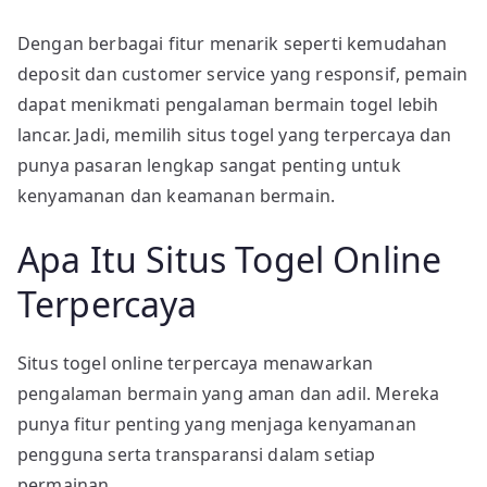
Dengan berbagai fitur menarik seperti kemudahan
deposit dan customer service yang responsif, pemain
dapat menikmati pengalaman bermain togel lebih
lancar. Jadi, memilih situs togel yang terpercaya dan
punya pasaran lengkap sangat penting untuk
kenyamanan dan keamanan bermain.
Apa Itu Situs Togel Online
Terpercaya
Situs togel online terpercaya menawarkan
pengalaman bermain yang aman dan adil. Mereka
punya fitur penting yang menjaga kenyamanan
pengguna serta transparansi dalam setiap
permainan.