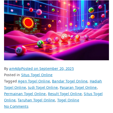
By
am4dp
Posted on
September 20, 2025
Posted in
Situs Togel Online
Tagged
Agen Togel Online
,
Bandar Togel Online
,
Hadiah
Togel Online
,
Judi Togel Online
,
Pasaran Togel Online
,
Permainan Togel Online
,
Result Togel Online
,
Situs Togel
Online
,
Taruhan Togel Online
,
Togel Online
on
No Comments
Situs