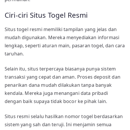
Ciri-ciri Situs Togel Resmi
Situs togel resmi memiliki tampilan yang jelas dan
mudah digunakan. Mereka menyediakan informasi
lengkap, seperti aturan main, pasaran togel, dan cara
taruhan.
Selain itu, situs terpercaya biasanya punya sistem
transaksi yang cepat dan aman. Proses deposit dan
penarikan dana mudah dilakukan tanpa banyak
kendala. Mereka juga menangani data pribadi
dengan baik supaya tidak bocor ke pihak lain.
Situs resmi selalu hasilkan nomor togel berdasarkan
sistem yang sah dan teruji. Ini menjamin semua