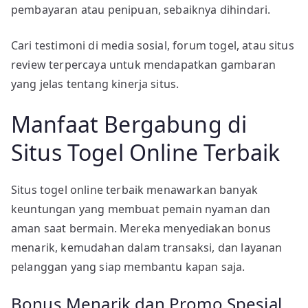
pembayaran atau penipuan, sebaiknya dihindari.
Cari testimoni di media sosial, forum togel, atau situs
review terpercaya untuk mendapatkan gambaran
yang jelas tentang kinerja situs.
Manfaat Bergabung di
Situs Togel Online Terbaik
Situs togel online terbaik menawarkan banyak
keuntungan yang membuat pemain nyaman dan
aman saat bermain. Mereka menyediakan bonus
menarik, kemudahan dalam transaksi, dan layanan
pelanggan yang siap membantu kapan saja.
Bonus Menarik dan Promo Spesial