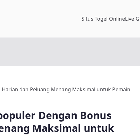
Situs Togel Online
Live 
rpopuler Dengan Bonus
Menang Maksimal untuk