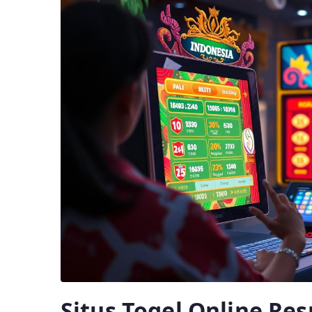
Setia
Situs Togel Online Re