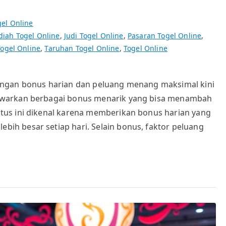
gel Online
diah Togel Online
,
Judi Togel Online
,
Pasaran Togel Online
,
Togel Online
,
Taruhan Togel Online
,
Togel Online
r dengan bonus harian dan peluang menang maksimal kini
awarkan berbagai bonus menarik yang bisa menambah
us ini dikenal karena memberikan bonus harian yang
h besar setiap hari. Selain bonus, faktor peluang