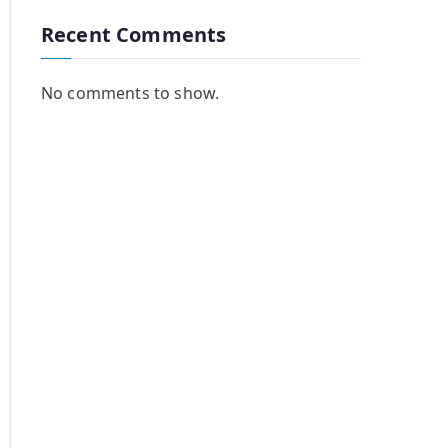
Recent Comments
No comments to show.