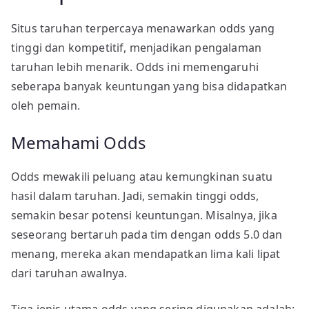
Situs taruhan terpercaya menawarkan odds yang
tinggi dan kompetitif, menjadikan pengalaman
taruhan lebih menarik. Odds ini memengaruhi
seberapa banyak keuntungan yang bisa didapatkan
oleh pemain.
Memahami Odds
Odds mewakili peluang atau kemungkinan suatu
hasil dalam taruhan. Jadi, semakin tinggi odds,
semakin besar potensi keuntungan. Misalnya, jika
seseorang bertaruh pada tim dengan odds 5.0 dan
menang, mereka akan mendapatkan lima kali lipat
dari taruhan awalnya.