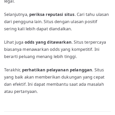
legal.
Selanjutnya,
periksa reputasi situs
. Cari tahu ulasan
dari pengguna lain. Situs dengan ulasan positif
sering kali lebih dapat diandalkan.
Lihat juga
odds yang ditawarkan
. Situs terpercaya
biasanya menawarkan odds yang kompetitif. Ini
berarti peluang menang lebih tinggi.
Terakhir,
perhatikan pelayanan pelanggan
. Situs
yang baik akan memberikan dukungan yang cepat
dan efektif. Ini dapat membantu saat ada masalah
atau pertanyaan.