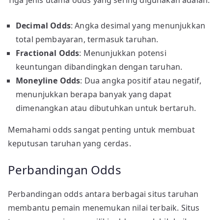
Tiga jenis utama odds yang sering digunakan adalah:
Decimal Odds
: Angka desimal yang menunjukkan
total pembayaran, termasuk taruhan.
Fractional Odds
: Menunjukkan potensi
keuntungan dibandingkan dengan taruhan.
Moneyline Odds
: Dua angka positif atau negatif,
menunjukkan berapa banyak yang dapat
dimenangkan atau dibutuhkan untuk bertaruh.
Memahami odds sangat penting untuk membuat
keputusan taruhan yang cerdas.
Perbandingan Odds
Perbandingan odds antara berbagai situs taruhan
membantu pemain menemukan nilai terbaik. Situs