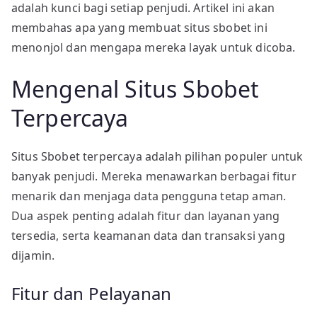
adalah kunci bagi setiap penjudi. Artikel ini akan
membahas apa yang membuat situs sbobet ini
menonjol dan mengapa mereka layak untuk dicoba.
Mengenal Situs Sbobet
Terpercaya
Situs Sbobet terpercaya adalah pilihan populer untuk
banyak penjudi. Mereka menawarkan berbagai fitur
menarik dan menjaga data pengguna tetap aman.
Dua aspek penting adalah fitur dan layanan yang
tersedia, serta keamanan data dan transaksi yang
dijamin.
Fitur dan Pelayanan