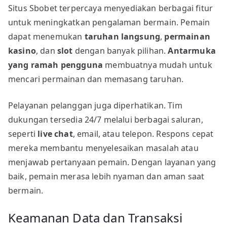
Situs Sbobet terpercaya menyediakan berbagai fitur
untuk meningkatkan pengalaman bermain. Pemain
dapat menemukan
taruhan langsung
,
permainan
kasino
, dan
slot
dengan banyak pilihan.
Antarmuka
yang ramah pengguna
membuatnya mudah untuk
mencari permainan dan memasang taruhan.
Pelayanan pelanggan juga diperhatikan. Tim
dukungan tersedia 24/7 melalui berbagai saluran,
seperti
live chat
, email, atau telepon. Respons cepat
mereka membantu menyelesaikan masalah atau
menjawab pertanyaan pemain. Dengan layanan yang
baik, pemain merasa lebih nyaman dan aman saat
bermain.
Keamanan Data dan Transaksi