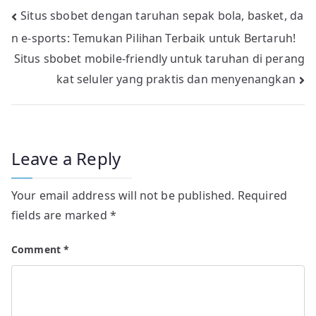
Post
Situs sbobet dengan taruhan sepak bola, basket, da
n e-sports: Temukan Pilihan Terbaik untuk Bertaruh!
navigation
Situs sbobet mobile-friendly untuk taruhan di perang
kat seluler yang praktis dan menyenangkan
Leave a Reply
Your email address will not be published.
Required
fields are marked
*
Comment
*