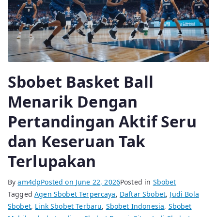
Sbobet Basket Ball
Menarik Dengan
Pertandingan Aktif Seru
dan Keseruan Tak
Terlupakan
By
am4dp
Posted on
June 22, 2026
Posted in
Sbobet
Tagged
Agen Sbobet Terpercaya
,
Daftar Sbobet
,
Judi Bola
Sbobet
,
Link Sbobet Terbaru
,
Sbobet Indonesia
,
Sbobet