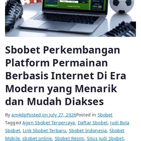
Sbobet Perkembangan
Platform Permainan
Berbasis Internet Di Era
Modern yang Menarik
dan Mudah Diakses
By
am4dp
Posted on
July 27, 2026
Posted in
Sbobet
Tagged
Agen Sbobet Terpercaya
,
Daftar Sbobet
,
Judi Bola
Sbobet
,
Link Sbobet Terbaru
,
Sbobet Indonesia
,
Sbobet
Mobile
,
sbobet online
,
Sbobet Resmi
,
Situs Judi Sbobet
,