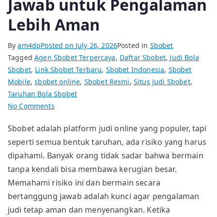
Jawab untuk Pengalaman
Lebih Aman
By
am4dp
Posted on
July 26, 2026
Posted in
Sbobet
Tagged
Agen Sbobet Terpercaya
,
Daftar Sbobet
,
Judi Bola
Sbobet
,
Link Sbobet Terbaru
,
Sbobet Indonesia
,
Sbobet
Mobile
,
sbobet online
,
Sbobet Resmi
,
Situs Judi Sbobet
,
Taruhan Bola Sbobet
on
No Comments
Sbobet
Sbobet adalah platform judi online yang populer, tapi
Panduan
seperti semua bentuk taruhan, ada risiko yang harus
Memahami
Risiko
dipahami. Banyak orang tidak sadar bahwa bermain
Dan
tanpa kendali bisa membawa kerugian besar.
Pentingnya
Memahami risiko ini dan bermain secara
Bermain
bertanggung jawab adalah kunci agar pengalaman
Secara
judi tetap aman dan menyenangkan. Ketika
Bertanggung