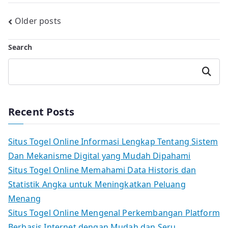
Posts
Older posts
navigation
Search
Search
Recent Posts
Situs Togel Online Informasi Lengkap Tentang Sistem
Dan Mekanisme Digital yang Mudah Dipahami
Situs Togel Online Memahami Data Historis dan
Statistik Angka untuk Meningkatkan Peluang
Menang
Situs Togel Online Mengenal Perkembangan Platform
Berbasis Internet dengan Mudah dan Seru