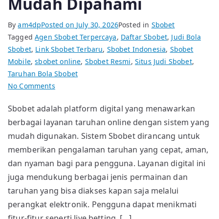
Mudah Dipahami
By
am4dp
Posted on
July 30, 2026
Posted in
Sbobet
Tagged
Agen Sbobet Terpercaya
,
Daftar Sbobet
,
Judi Bola
Sbobet
,
Link Sbobet Terbaru
,
Sbobet Indonesia
,
Sbobet
Mobile
,
sbobet online
,
Sbobet Resmi
,
Situs Judi Sbobet
,
Taruhan Bola Sbobet
on
No Comments
Sbobet
Sbobet adalah platform digital yang menawarkan
Informasi
berbagai layanan taruhan online dengan sistem yang
Lengkap
Tentang
mudah digunakan. Sistem Sbobet dirancang untuk
Sistem
memberikan pengalaman taruhan yang cepat, aman,
Dan
dan nyaman bagi para pengguna. Layanan digital ini
Layanan
juga mendukung berbagai jenis permainan dan
Digital
taruhan yang bisa diakses kapan saja melalui
Yang
perangkat elektronik. Pengguna dapat menikmati
Mudah
fitur-fitur seperti live betting, […]