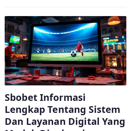
Sbobet Informasi
Lengkap Tentang Sistem
Dan Layanan Digital Yang