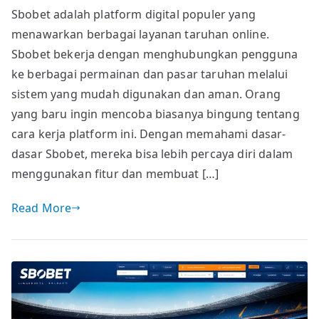
Sbobet adalah platform digital populer yang
Panduan
menawarkan berbagai layanan taruhan online.
Memahami
Cara
Sbobet bekerja dengan menghubungkan pengguna
Kerja
ke berbagai permainan dan pasar taruhan melalui
Platform
sistem yang mudah digunakan dan aman. Orang
Digital
yang baru ingin mencoba biasanya bingung tentang
Dengan
cara kerja platform ini. Dengan memahami dasar-
Mudah
dasar Sbobet, mereka bisa lebih percaya diri dalam
dan
menggunakan fitur dan membuat […]
Lengkap
Read More