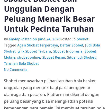
Unggulan Dengan
Peluang Menarik Besar
Untuk Pecinta Taruhan
By
am4dp
Posted on
June 24, 2026
Posted in
Sbobet
Tagged
Agen Sbobet Terpercaya
,
Daftar Sbobet
,
Judi Bola
Sbobet
,
Link Sbobet Terbaru
,
Sbobet Indonesia
,
Sbobet
Mobile
,
sbobet online
,
Sbobet Resmi
,
Situs Judi Sbobet
,
Taruhan Bola Sbobet
on
No Comments
Sbobet
Sbobet menawarkan pilihan taruhan bola basket
Basket
unggulan yang menarik bagi para penggemar
Ball
Unggulan
olahraga dan petaruh. Platform ini dikenal dengan
Dengan
peluang besar yang bisa meningkatkan potensi
Peluang
kemenangan para pemain. Ini membuat taruhan bola