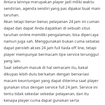
Antara lainnya merupakan player jadi miliki waktu
sendirian, agenda sendiri yang pas dipakai buat main
taruhan.
Akan tetapi benar-benar, pelayanan 24 jam ini cuman
dapat dan dapat Anda dapatkan di sebuah situs
taruhan online memiliki pengalaman, bisa dipercaya
namun juga sah. Menggunakan bukan cuma sebatas
dapat peroleh akses 24 jam full tiada off line, tetapi
player mempunyai bermacam tipe service terunggul
yang lain.
Saat sebelum masuk di hal semacam itu, bakal
dikupas lebih dulu berkaitan dengan bervariasi
macam keuntungan yang dapat diterima saat player
gunakan situs dengan service full 24 jam. Service ini
tentu tidak sekedar sekedar pelayanan, dan itu
kenapa player cuma dapat gunakan serta