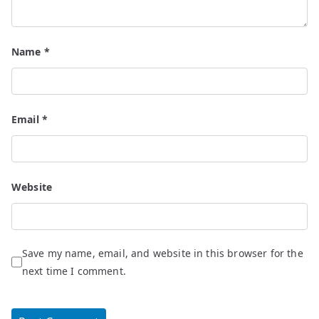
Name
*
Email
*
Website
Save my name, email, and website in this browser for the
next time I comment.