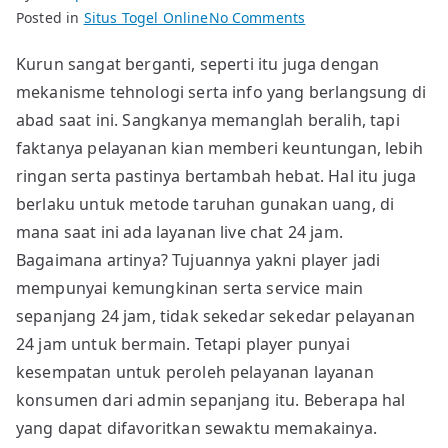
on
Posted in
Situs Togel Online
No Comments
Hanya
Kurun sangat berganti, seperti itu juga dengan
OLXTOTO
mekanisme tehnologi serta info yang berlangsung di
Untungnya
Gunakan
abad saat ini. Sangkanya memanglah beralih, tapi
Situs
faktanya pelayanan kian memberi keuntungan, lebih
dengan
ringan serta pastinya bertambah hebat. Hal itu juga
Service
berlaku untuk metode taruhan gunakan uang, di
Live
mana saat ini ada layanan live chat 24 jam.
Chat
Bagaimana artinya? Tujuannya yakni player jadi
24
mempunyai kemungkinan serta service main
Jam
sepanjang 24 jam, tidak sekedar sekedar pelayanan
Nelle
24 jam untuk bermain. Tetapi player punyai
kesempatan untuk peroleh pelayanan layanan
konsumen dari admin sepanjang itu. Beberapa hal
yang dapat difavoritkan sewaktu memakainya.