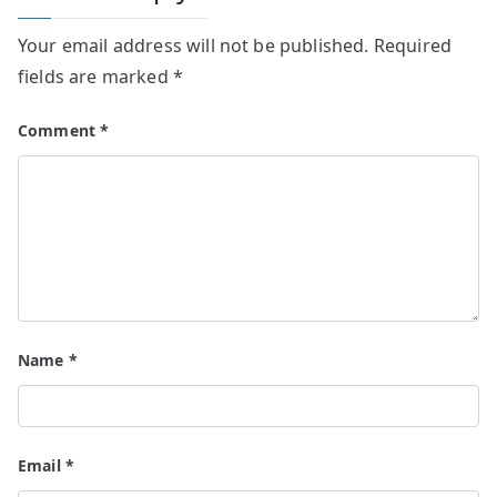
Your email address will not be published.
Required
fields are marked
*
Comment
*
Name
*
Email
*