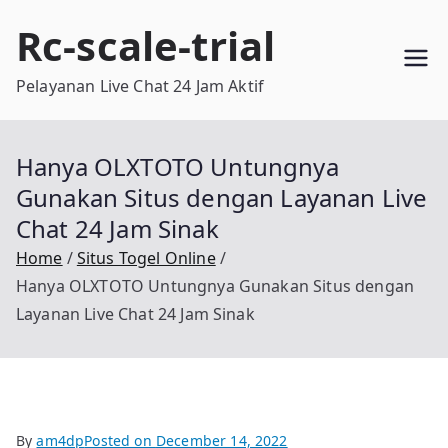
Skip
Rc-scale-trial
to
content
Pelayanan Live Chat 24 Jam Aktif
Hanya OLXTOTO Untungnya
Gunakan Situs dengan Layanan Live
Chat 24 Jam Sinak
Home
Situs Togel Online
Hanya OLXTOTO Untungnya Gunakan Situs dengan
Layanan Live Chat 24 Jam Sinak
By
am4dp
Posted on
December 14, 2022