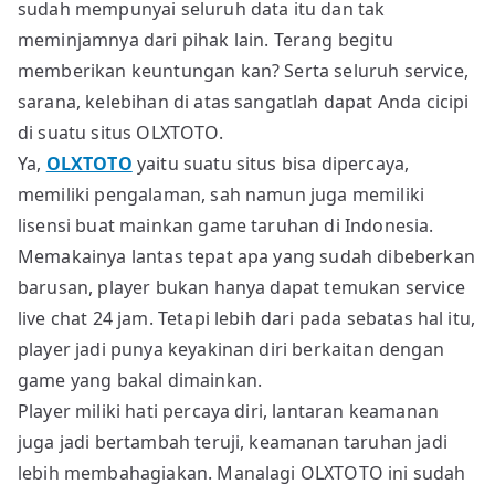
sudah mempunyai seluruh data itu dan tak
meminjamnya dari pihak lain. Terang begitu
memberikan keuntungan kan? Serta seluruh service,
sarana, kelebihan di atas sangatlah dapat Anda cicipi
di suatu situs OLXTOTO.
Ya,
OLXTOTO
yaitu suatu situs bisa dipercaya,
memiliki pengalaman, sah namun juga memiliki
lisensi buat mainkan game taruhan di Indonesia.
Memakainya lantas tepat apa yang sudah dibeberkan
barusan, player bukan hanya dapat temukan service
live chat 24 jam. Tetapi lebih dari pada sebatas hal itu,
player jadi punya keyakinan diri berkaitan dengan
game yang bakal dimainkan.
Player miliki hati percaya diri, lantaran keamanan
juga jadi bertambah teruji, keamanan taruhan jadi
lebih membahagiakan. Manalagi OLXTOTO ini sudah