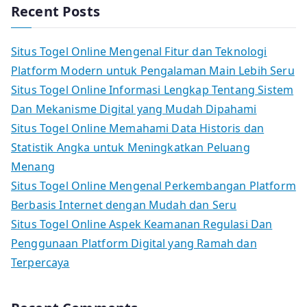
Recent Posts
Situs Togel Online Mengenal Fitur dan Teknologi
Platform Modern untuk Pengalaman Main Lebih Seru
Situs Togel Online Informasi Lengkap Tentang Sistem
Dan Mekanisme Digital yang Mudah Dipahami
Situs Togel Online Memahami Data Historis dan
Statistik Angka untuk Meningkatkan Peluang
Menang
Situs Togel Online Mengenal Perkembangan Platform
Berbasis Internet dengan Mudah dan Seru
Situs Togel Online Aspek Keamanan Regulasi Dan
Penggunaan Platform Digital yang Ramah dan
Terpercaya