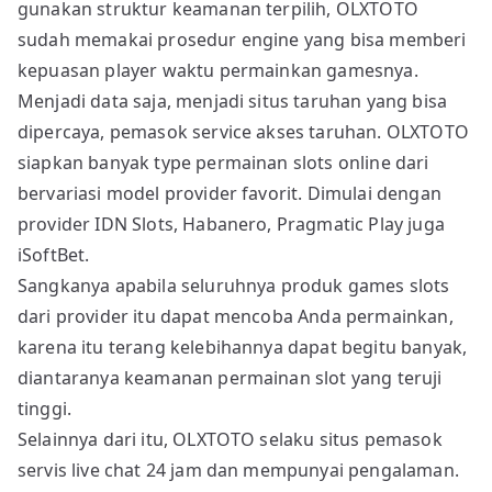
gunakan struktur keamanan terpilih, OLXTOTO
sudah memakai prosedur engine yang bisa memberi
kepuasan player waktu permainkan gamesnya.
Menjadi data saja, menjadi situs taruhan yang bisa
dipercaya, pemasok service akses taruhan. OLXTOTO
siapkan banyak type permainan slots online dari
bervariasi model provider favorit. Dimulai dengan
provider IDN Slots, Habanero, Pragmatic Play juga
iSoftBet.
Sangkanya apabila seluruhnya produk games slots
dari provider itu dapat mencoba Anda permainkan,
karena itu terang kelebihannya dapat begitu banyak,
diantaranya keamanan permainan slot yang teruji
tinggi.
Selainnya dari itu, OLXTOTO selaku situs pemasok
servis live chat 24 jam dan mempunyai pengalaman.