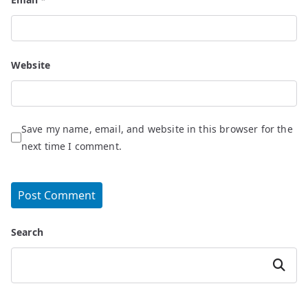
Website
Save my name, email, and website in this browser for the
next time I comment.
Search
Search