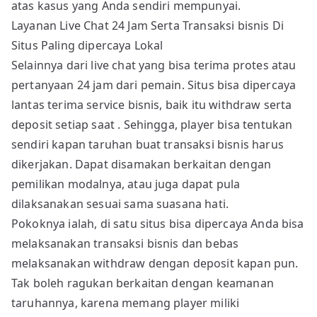
atas kasus yang Anda sendiri mempunyai.
Layanan Live Chat 24 Jam Serta Transaksi bisnis Di
Situs Paling dipercaya Lokal
Selainnya dari live chat yang bisa terima protes atau
pertanyaan 24 jam dari pemain. Situs bisa dipercaya
lantas terima service bisnis, baik itu withdraw serta
deposit setiap saat . Sehingga, player bisa tentukan
sendiri kapan taruhan buat transaksi bisnis harus
dikerjakan. Dapat disamakan berkaitan dengan
pemilikan modalnya, atau juga dapat pula
dilaksanakan sesuai sama suasana hati.
Pokoknya ialah, di satu situs bisa dipercaya Anda bisa
melaksanakan transaksi bisnis dan bebas
melaksanakan withdraw dengan deposit kapan pun.
Tak boleh ragukan berkaitan dengan keamanan
taruhannya, karena memang player miliki