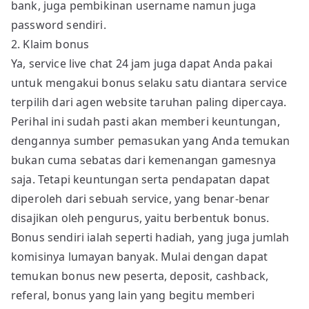
bank, juga pembikinan username namun juga
password sendiri.
2. Klaim bonus
Ya, service live chat 24 jam juga dapat Anda pakai
untuk mengakui bonus selaku satu diantara service
terpilih dari agen website taruhan paling dipercaya.
Perihal ini sudah pasti akan memberi keuntungan,
dengannya sumber pemasukan yang Anda temukan
bukan cuma sebatas dari kemenangan gamesnya
saja. Tetapi keuntungan serta pendapatan dapat
diperoleh dari sebuah service, yang benar-benar
disajikan oleh pengurus, yaitu berbentuk bonus.
Bonus sendiri ialah seperti hadiah, yang juga jumlah
komisinya lumayan banyak. Mulai dengan dapat
temukan bonus new peserta, deposit, cashback,
referal, bonus yang lain yang begitu memberi