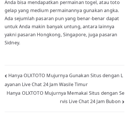
Anda bisa mendapatkan permainan togel, atau toto
gelap yang medium permainannya gunakan angka.
Ada sejumlah pasaran pun yang benar-benar dapat
untuk Anda makin banyak untung, antara lainnya
yakni pasaran Hongkong, Singapore, juga pasaran
Sidney.
Post
Hanya OLXTOTO Mujurnya Gunakan Situs dengan L
ayanan Live Chat 24 Jam Wasile Timur
navigation
Hanya OLXTOTO Mujurnya Memakai Situs dengan Se
rvis Live Chat 24 Jam Bubon