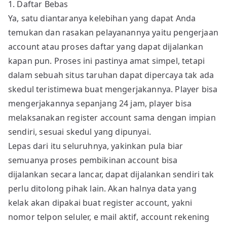
1. Daftar Bebas
Ya, satu diantaranya kelebihan yang dapat Anda
temukan dan rasakan pelayanannya yaitu pengerjaan
account atau proses daftar yang dapat dijalankan
kapan pun. Proses ini pastinya amat simpel, tetapi
dalam sebuah situs taruhan dapat dipercaya tak ada
skedul teristimewa buat mengerjakannya. Player bisa
mengerjakannya sepanjang 24 jam, player bisa
melaksanakan register account sama dengan impian
sendiri, sesuai skedul yang dipunyai.
Lepas dari itu seluruhnya, yakinkan pula biar
semuanya proses pembikinan account bisa
dijalankan secara lancar, dapat dijalankan sendiri tak
perlu ditolong pihak lain. Akan halnya data yang
kelak akan dipakai buat register account, yakni
nomor telpon seluler, e mail aktif, account rekening