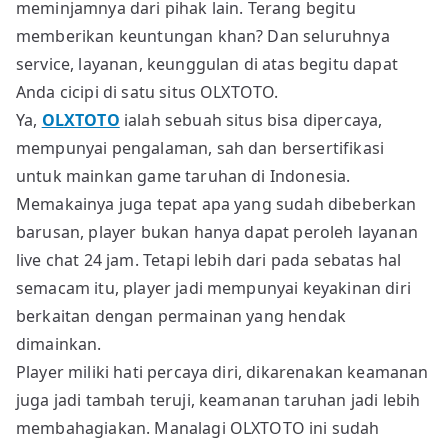
meminjamnya dari pihak lain. Terang begitu
memberikan keuntungan khan? Dan seluruhnya
service, layanan, keunggulan di atas begitu dapat
Anda cicipi di satu situs OLXTOTO.
Ya,
OLXTOTO
ialah sebuah situs bisa dipercaya,
mempunyai pengalaman, sah dan bersertifikasi
untuk mainkan game taruhan di Indonesia.
Memakainya juga tepat apa yang sudah dibeberkan
barusan, player bukan hanya dapat peroleh layanan
live chat 24 jam. Tetapi lebih dari pada sebatas hal
semacam itu, player jadi mempunyai keyakinan diri
berkaitan dengan permainan yang hendak
dimainkan.
Player miliki hati percaya diri, dikarenakan keamanan
juga jadi tambah teruji, keamanan taruhan jadi lebih
membahagiakan. Manalagi OLXTOTO ini sudah