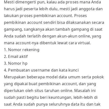
Mesti dimengerti pun, kalau ada proses mana Anda
harus jadi peserta lebih dulu, mesti jadi anggota dan
lakukan proses pembikinan account. Proses
pembikinan account sendiri bisa dilaksanakan secara
gampang, sangkanya akan tambah gampang di saat
Anda sudah terlatih dengan akun-akun online, yang
mana account-nya dibentuk lewat cara virtual.
1. Nomor rekening
2. Email aktif
3. Nomor hp
4. Pembuatan username dan kata kunci
Merupakan beberapa model data umum serta pokok
yang dipakai buat pembikinan account, dan yang
diperlukan oleh situs taruhan online. Masalah ini
sudah pasti begitu beri keuntungan, lebih-lebih di
saat Anda sudah punya seluruhnya data itu dan tak