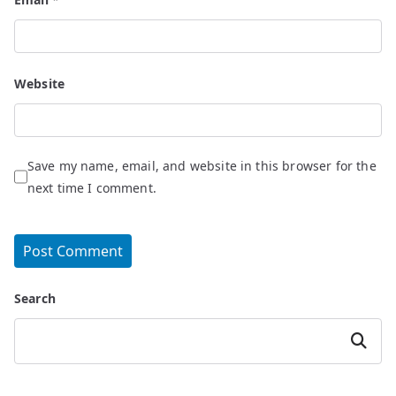
Website
Save my name, email, and website in this browser for the
next time I comment.
Search
Search