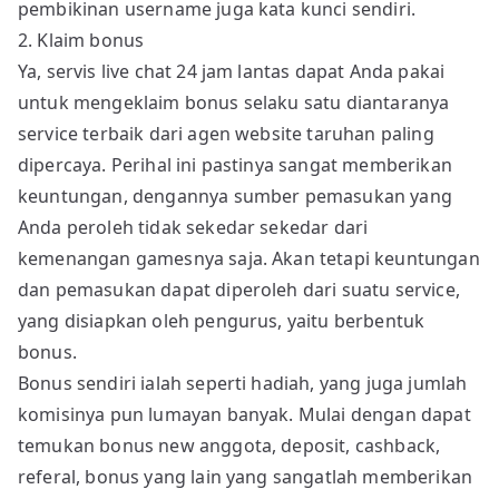
pembikinan username juga kata kunci sendiri.
2. Klaim bonus
Ya, servis live chat 24 jam lantas dapat Anda pakai
untuk mengeklaim bonus selaku satu diantaranya
service terbaik dari agen website taruhan paling
dipercaya. Perihal ini pastinya sangat memberikan
keuntungan, dengannya sumber pemasukan yang
Anda peroleh tidak sekedar sekedar dari
kemenangan gamesnya saja. Akan tetapi keuntungan
dan pemasukan dapat diperoleh dari suatu service,
yang disiapkan oleh pengurus, yaitu berbentuk
bonus.
Bonus sendiri ialah seperti hadiah, yang juga jumlah
komisinya pun lumayan banyak. Mulai dengan dapat
temukan bonus new anggota, deposit, cashback,
referal, bonus yang lain yang sangatlah memberikan