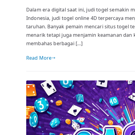
Situs
Dalam era digital saat ini, judi togel semakin
Judi
Indonesia, judi togel online 4D terpercaya men
Togel
Online
taruhan. Banyak pemain mencari situs togel 
4D
menarik tetapi juga menjamin keamanan dan k
Terpercaya
membahas berbagai […]
Indonesia
Read More