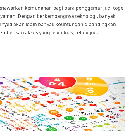
a menawarkan kemudahan bagi para penggemar judi togel
nyaman. Dengan berkembangnya teknologi, banyak
 menyediakan lebih banyak keuntungan dibandingkan
emberikan akses yang lebih luas, tetapi juga