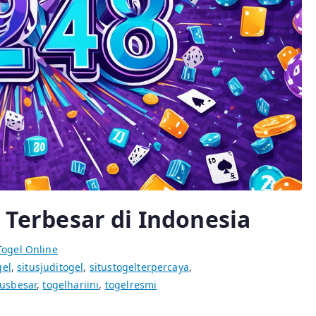
e Terbesar di Indonesia
Togel Online
gel
,
situsjuditogel
,
situstogelterpercaya
,
usbesar
,
togelhariini
,
togelresmi