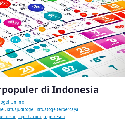
rpopuler di Indonesia
Togel Online
gel
,
situsjuditogel
,
situstogelterpercaya
,
usbesar
,
togelhariini
,
togelresmi