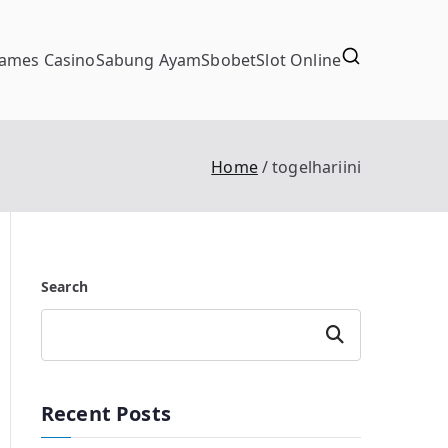
Games Casino
Sabung Ayam
Sbobet
Slot Online
Home
togelhariini
Search
Search
Recent Posts