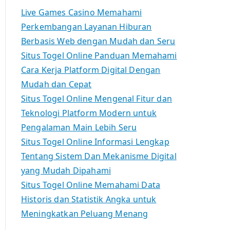
Live Games Casino Memahami
Perkembangan Layanan Hiburan
Berbasis Web dengan Mudah dan Seru
Situs Togel Online Panduan Memahami
Cara Kerja Platform Digital Dengan
Mudah dan Cepat
Situs Togel Online Mengenal Fitur dan
Teknologi Platform Modern untuk
Pengalaman Main Lebih Seru
Situs Togel Online Informasi Lengkap
Tentang Sistem Dan Mekanisme Digital
yang Mudah Dipahami
Situs Togel Online Memahami Data
Historis dan Statistik Angka untuk
Meningkatkan Peluang Menang