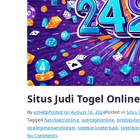
Situs Judi Togel Onlin
By
am4dp
Posted on
August 16, 2024
Posted in
Situs 
Tagged
hasiltoeglonline
,
juditogelonline
,
prediksito
strategimenangtoegel
,
togekonlineterbaik
,
togelbon
on
No Comments