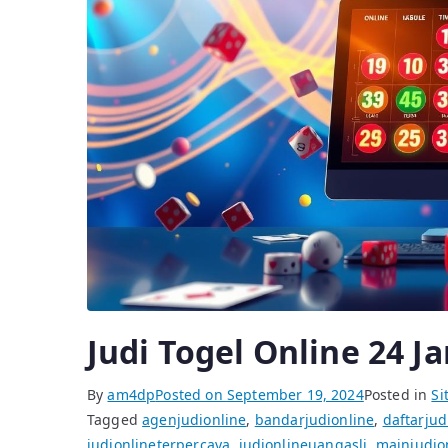
Judi Togel Online 24 J
By
am4dp
Posted on
September 19, 2024
Posted in
Si
Tagged
agenjudionline
,
bandarjudionline
,
daftarjud
judionlineterpercaya
,
judionlineuangasli
,
mainjudio