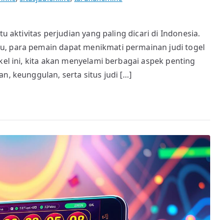
tu aktivitas perjudian yang paling dicari di Indonesia.
u, para pemain dapat menikmati permainan judi togel
kel ini, kita akan menyelami berbagai aspek penting
n, keunggulan, serta situs judi […]