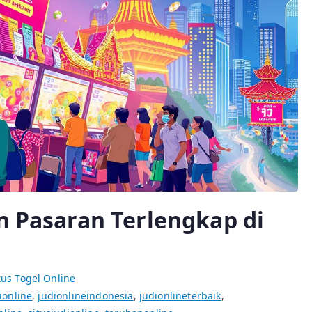
an Pasaran Terlengkap di
tus Togel Online
ionline
,
judionlineindonesia
,
judionlineterbaik
,