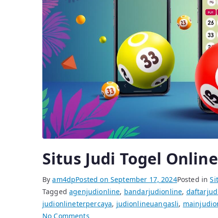
Situs Judi Togel Onlin
By
am4dp
Posted on
September 17, 2024
Posted in
Si
Tagged
agenjudionline
,
bandarjudionline
,
daftarjud
judionlineterpercaya
,
judionlineuangasli
,
mainjudio
on
No Comments