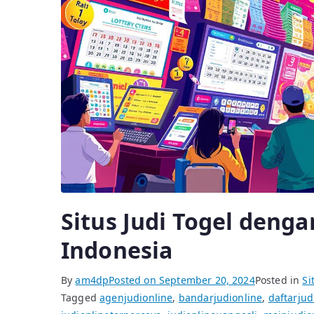
Situs Judi Togel deng
Indonesia
By
am4dp
Posted on
September 20, 2024
Posted in
Si
Tagged
agenjudionline
,
bandarjudionline
,
daftarjud