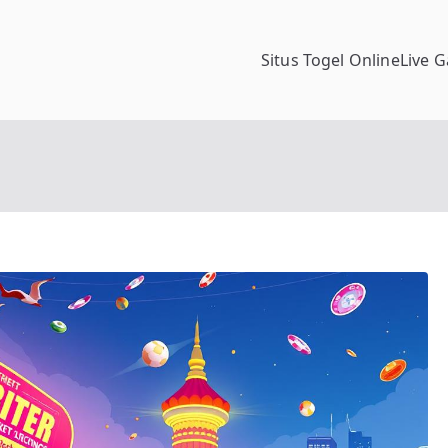
Situs Togel Online
Live 