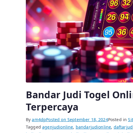
Bandar Judi Togel Onl
Terpercaya
By
am4dp
Posted on
September 18, 2024
Posted in
Si
Tagged
agenjudionline
,
bandarjudionline
,
daftarjud