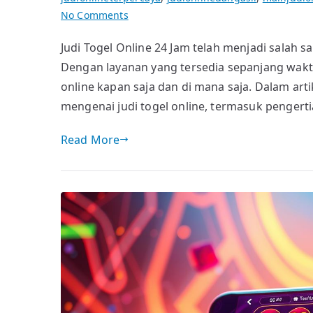
on
No Comments
Judi
Judi Togel Online 24 Jam telah menjadi salah sa
Togel
Dengan layanan yang tersedia sepanjang wakt
Online
24
online kapan saja dan di mana saja. Dalam arti
Jam
mengenai judi togel online, termasuk pengertia
Terpopuler
di
Read More
Indonesia