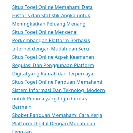
Situs Togel Online Memahami Data
Historis dan Statistik Angka untuk
Meningkatkan Peluang Menang
Situs Togel Online Mengenal
Perkembangan Platform Berbasis
Internet dengan Mudah dan Seru
Situs Togel Online Aspek Keamanan
Regulasi Dan Penggunaan Platform
Digital yang Ramah dan Terpercaya
Situs Togel Online Panduan Memahami
Sistem Informasi Dan Teknologi Modern
untuk Pemula yang Ingin Cerdas
Bermain
Sbobet Panduan Memahami Cara Kerja
Platform Digital Dengan Mudah dan
Lengkap