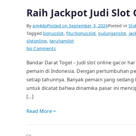
Raih Jackpot Judi Slot 
By
am4dp
Posted on
September 3, 2024
Posted in
Slo
Tagged
bonusslot
,
fiturbonusslot
,
gulunganslot
,
jac
slotonline
,
taruhanslot
on
No Comments
Raih
Bandar Darat Togel – Judi slot online gacor hari
Jackpot
pemain di Indonesia. Dengan pertumbuhan pes
Judi
Slot
setiap tahunnya. Banyak pemain yang sedang b
Online
untuk dicatat bahwa dinamika pasar ini menc
Gacor
[…]
Hari
Ini
Read More