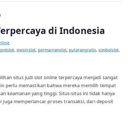
 Terpercaya di Indonesia
nline
kpotslot
,
mesinslot
,
permainanslot
,
putarangratis
,
simbolslot
,
ihan situs judi slot online terpercaya menjadi sangat
main perlu memastikan bahwa mereka memilih tempat
an keamanan yang tinggi. Situs-situs ini tidak hanya
i juga memperlancar proses transaksi, dari deposit