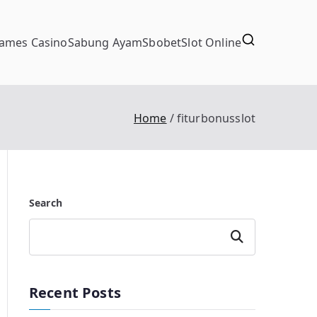
Games Casino
Sabung Ayam
Sbobet
Slot Online
Home
fiturbonusslot
Search
Search
Recent Posts