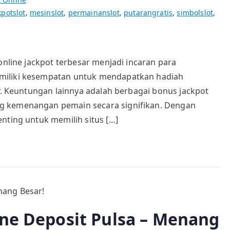
kpotslot
,
mesinslot
,
permainanslot
,
putarangratis
,
simbolslot
,
online jackpot terbesar menjadi incaran para
miliki kesempatan untuk mendapatkan hadiah
er. Keuntungan lainnya adalah berbagai bonus jackpot
g kemenangan pemain secara signifikan. Dengan
nting untuk memilih situs […]
ine Deposit Pulsa – Menang