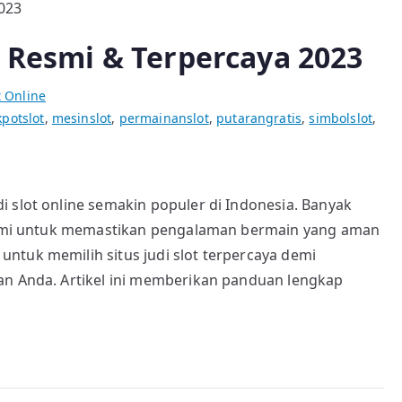
e Resmi & Terpercaya 2023
t Online
kpotslot
,
mesinslot
,
permainanslot
,
putarangratis
,
simbolslot
,
 slot online semakin populer di Indonesia. Banyak
 resmi untuk memastikan pengalaman bermain yang aman
ntuk memilih situs judi slot terpercaya demi
an Anda. Artikel ini memberikan panduan lengkap