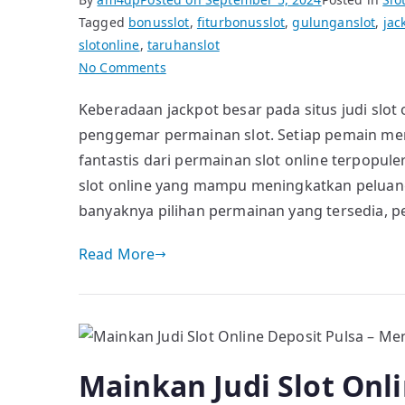
Tagged
bonusslot
,
fiturbonusslot
,
gulunganslot
,
jac
slotonline
,
taruhanslot
on
No Comments
Raih
Keberadaan jackpot besar pada situs judi slot 
Jackpot
penggemar permainan slot. Setiap pemain me
Besar
di
fantastis dari permainan slot online terpopul
Situs
slot online yang mampu meningkatkan peluan
Judi
banyaknya pilihan permainan yang tersedia, pe
Slot
Online
Read More
Mainkan Judi Slot Onl