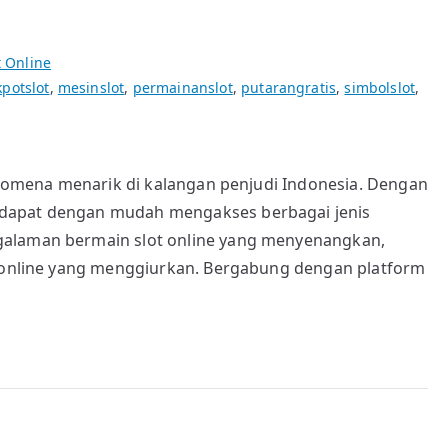
t Online
kpotslot
,
mesinslot
,
permainanslot
,
putarangratis
,
simbolslot
,
fenomena menarik di kalangan penjudi Indonesia. Dengan
 dapat dengan mudah mengakses berbagai jenis
galaman bermain slot online yang menyenangkan,
t online yang menggiurkan. Bergabung dengan platform