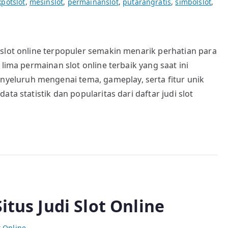
kpotslot
,
mesinslot
,
permainanslot
,
putarangratis
,
simbolslot
,
 slot online terpopuler semakin menarik perhatian para
 lima permainan slot online terbaik yang saat ini
eluruh mengenai tema, gameplay, serta fitur unik
ta statistik dan popularitas dari daftar judi slot
itus Judi Slot Online
t Online