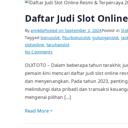
Daftar Judi Slot Onlin
By
am4dp
Posted on
September 2, 2024
Posted in
Slo
Tagged
bonusslot
,
fiturbonusslot
,
gulunganslot
,
jac
slotonline
,
taruhanslot
on
No Comments
Daftar
OLXTOTO – Dalam beberapa tahun terakhir, judi
Judi
pemain kini mencari daftar judi slot online
Slot
Online
dan menyenangkan. Pada tahun 2023, penting u
Resmi
melindungi data pribadi dan transaksi keuang
&
mengenai pilihan […]
Terpercaya
2023
Read More