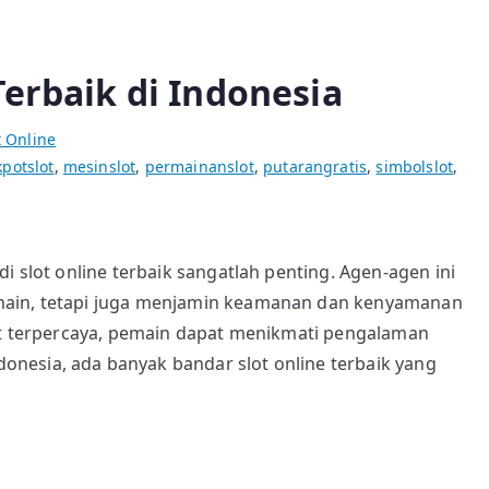
Terbaik di Indonesia
t Online
kpotslot
,
mesinslot
,
permainanslot
,
putarangratis
,
simbolslot
,
i slot online terbaik sangatlah penting. Agen-agen ini
main, tetapi juga menjamin keamanan dan kenyamanan
lot terpercaya, pemain dapat menikmati pengalaman
nesia, ada banyak bandar slot online terbaik yang