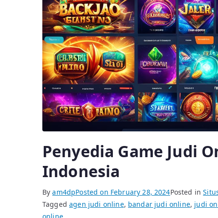
Penyedia Game Judi On
Indonesia
By
am4dp
Posted on
February 28, 2024
Posted in
Situ
Tagged
agen judi online
,
bandar judi online
,
judi on
online