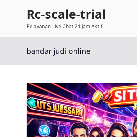
Skip
Rc-scale-trial
to
content
Pelayanan Live Chat 24 Jam Aktif
bandar judi online