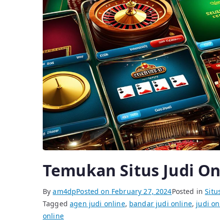
Temukan Situs Judi O
By
am4dp
Posted on
February 27, 2024
Posted in
Situ
Tagged
agen judi online
,
bandar judi online
,
judi on
online