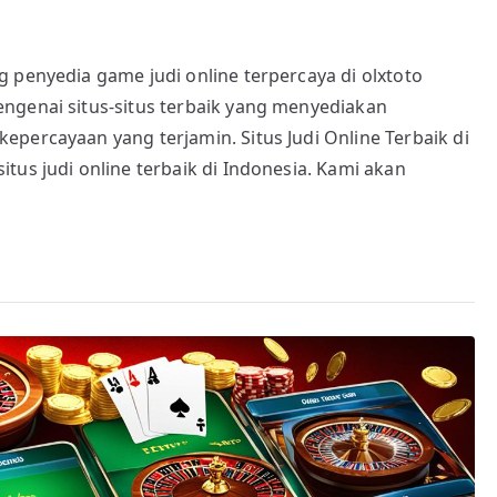
 penyedia game judi online terpercaya di olxtoto
ngenai situs-situs terbaik yang menyediakan
percayaan yang terjamin. Situs Judi Online Terbaik di
tus judi online terbaik di Indonesia. Kami akan