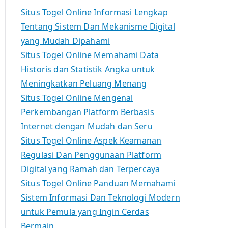
Situs Togel Online Informasi Lengkap
Tentang Sistem Dan Mekanisme Digital
yang Mudah Dipahami
Situs Togel Online Memahami Data
Historis dan Statistik Angka untuk
Meningkatkan Peluang Menang
Situs Togel Online Mengenal
Perkembangan Platform Berbasis
Internet dengan Mudah dan Seru
Situs Togel Online Aspek Keamanan
Regulasi Dan Penggunaan Platform
Digital yang Ramah dan Terpercaya
Situs Togel Online Panduan Memahami
Sistem Informasi Dan Teknologi Modern
untuk Pemula yang Ingin Cerdas
Bermain