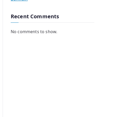
Recent Comments
No comments to show.