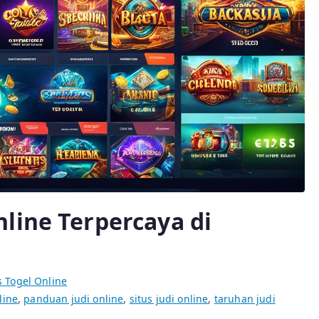
line Terpercaya di
s Togel Online
line
,
panduan judi online
,
situs judi online
,
taruhan judi