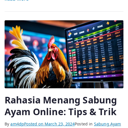
Rahasia Menang Sabung
Ayam Online: Tips & Trik
By
am4dp
Posted on
March 23, 2024
Posted in
Sabung Ayam