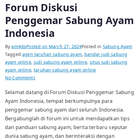
Forum Diskusi
Penggemar Sabung Ayam
Indonesia
By
am4dp
Posted on
March 27, 2024
Posted in
Sabung Ayam
Tagged
agen taruhan sabung ayam
,
bandar judi sabung
ayam online
,
judi sabung ayam online
,
situs judi sabung
ayam online
,
taruhan sabung ayam online
on
No Comments
Forum
Selamat datang di Forum Diskusi Penggemar Sabung
Diskusi
Ayam Indonesia, tempat berkumpulnya para
Penggemar
Sabung
penggemar sabung ayam dari seluruh Indonesia.
Ayam
Bergabunglah di forum ini untuk mendapatkan tips
Indonesia
dan panduan sabung ayam, berita terbaru seputar
dunia sabung ayam, dan berinteraksi dengan