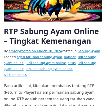
RTP Sabung Ayam Online
– Tingkat Kemenangan
By
am4dp
Posted on
March 30, 2024
Posted in
Sabung Ayam
Tagged
agen taruhan sabung ayam
,
bandar judi sabung
ayam online
,
judi sabung ayam online
,
situs judi sabung
ayam online
,
taruhan sabung ayam online
on
No Comments
RTP
Pada artikel ini, kita akan membahas tentang RTP
Sabung
(Return to Player) dalam permainan sabung ayam
Ayam
Online
online. RTP adalah persentase uang taruhan yang
–
dikembalikan kepada pemain dalam jangka waktu