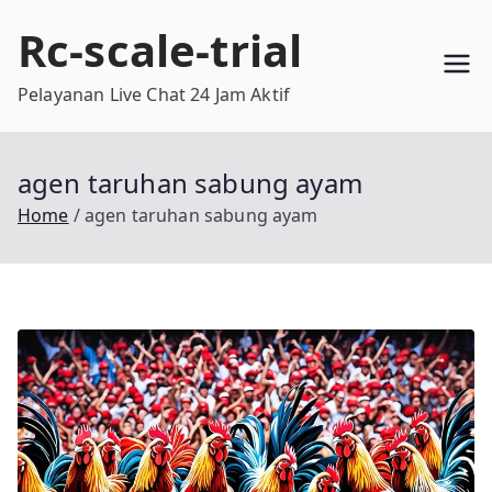
Skip
Rc-scale-trial
to
content
Pelayanan Live Chat 24 Jam Aktif
agen taruhan sabung ayam
Home
agen taruhan sabung ayam