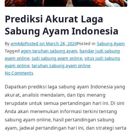
Prediksi Akurat Laga
Sabung Ayam Indonesia
By
am4dp
Posted on
March 28, 2024
Posted in
Sabung Ayam
Tagged
agen taruhan sabung ayam
,
bandar judi sabung
ayam online
,
judi sabung ayam online
,
situs judi sabung
ayam online
,
taruhan sabung ayam online
on
No Comments
Prediksi
Dapatkan prediksi laga sabung ayam Indonesia yang
Akurat
akurat, analisis mendalam, dan tips menang
Laga
Sabung
terupdate untuk semua pertandingan hari ini. Di sini
Ayam
Anda akan menemukan informasi terkini tentang
Indonesia
sabung ayam online, hasil pertandingan sabung
ayam, jadwal pertandingan hari ini, dan strategi serta