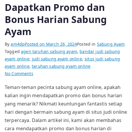
Dapatkan Promo dan
Bonus Harian Sabung
Ayam
By
am4dp
Posted on
March 26, 2024
Posted in
Sabung Ayam
Tagged
agen taruhan sabung ayam
,
bandar judi sabung
ayam online
,
judi sabung ayam online
,
situs judi sabung
ayam online
,
taruhan sabung ayam online
on
No Comments
Dapatkan
Teman-teman pecinta sabung ayam online, apakah
Promo
kalian ingin mendapatkan promo dan bonus harian
dan
Bonus
yang menarik? Nikmati keuntungan fantastis setiap
Harian
hari dengan bermain sabung ayam di situs judi online
Sabung
terpercaya. Dalam artikel ini, kami akan membahas
Ayam
cara mendapatkan promo dan bonus harian di