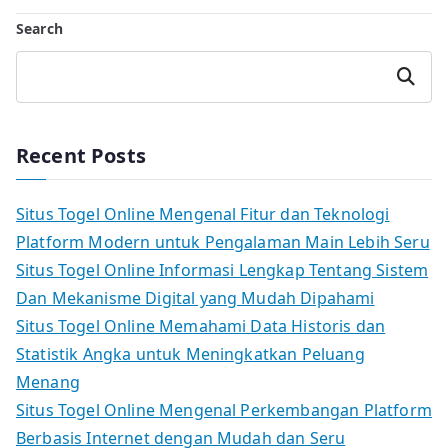
navigation
Search
Search
Recent Posts
Situs Togel Online Mengenal Fitur dan Teknologi
Platform Modern untuk Pengalaman Main Lebih Seru
Situs Togel Online Informasi Lengkap Tentang Sistem
Dan Mekanisme Digital yang Mudah Dipahami
Situs Togel Online Memahami Data Historis dan
Statistik Angka untuk Meningkatkan Peluang
Menang
Situs Togel Online Mengenal Perkembangan Platform
Berbasis Internet dengan Mudah dan Seru