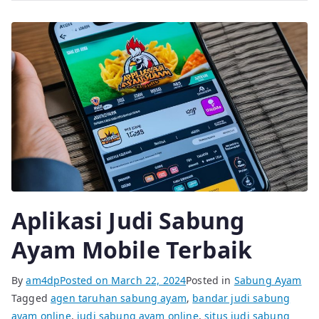
Aplikasi Judi Sabung
Ayam Mobile Terbaik
By
am4dp
Posted on
March 22, 2024
Posted in
Sabung Ayam
Tagged
agen taruhan sabung ayam
,
bandar judi sabung
ayam online
,
judi sabung ayam online
,
situs judi sabung