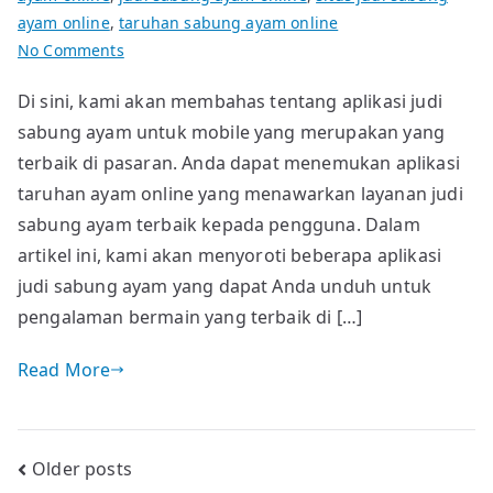
ayam online
,
taruhan sabung ayam online
on
No Comments
Aplikasi
Di sini, kami akan membahas tentang aplikasi judi
Judi
sabung ayam untuk mobile yang merupakan yang
Sabung
Ayam
terbaik di pasaran. Anda dapat menemukan aplikasi
Mobile
taruhan ayam online yang menawarkan layanan judi
Terbaik
sabung ayam terbaik kepada pengguna. Dalam
artikel ini, kami akan menyoroti beberapa aplikasi
judi sabung ayam yang dapat Anda unduh untuk
pengalaman bermain yang terbaik di […]
Read More
Posts
Older posts