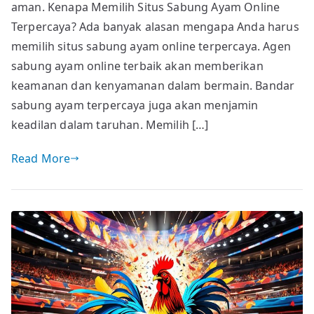
Online
aman. Kenapa Memilih Situs Sabung Ayam Online
Indonesia
Terpercaya? Ada banyak alasan mengapa Anda harus
Terpercaya
memilih situs sabung ayam online terpercaya. Agen
2024
sabung ayam online terbaik akan memberikan
keamanan dan kenyamanan dalam bermain. Bandar
sabung ayam terpercaya juga akan menjamin
keadilan dalam taruhan. Memilih […]
Read More