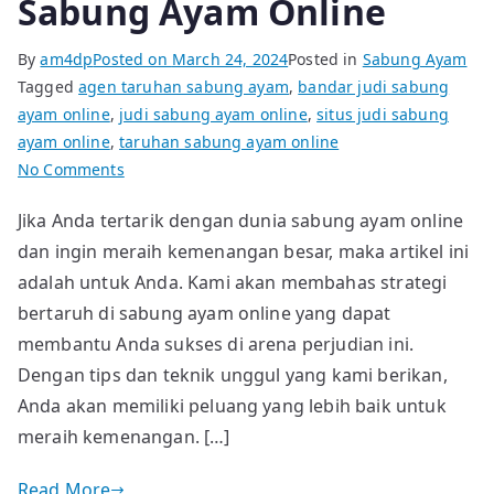
Sabung Ayam Online
By
am4dp
Posted on
March 24, 2024
Posted in
Sabung Ayam
Tagged
agen taruhan sabung ayam
,
bandar judi sabung
ayam online
,
judi sabung ayam online
,
situs judi sabung
ayam online
,
taruhan sabung ayam online
on
No Comments
Menang
Jika Anda tertarik dengan dunia sabung ayam online
Besar
dan ingin meraih kemenangan besar, maka artikel ini
dengan
Strategi
adalah untuk Anda. Kami akan membahas strategi
Bertaruh
bertaruh di sabung ayam online yang dapat
di
membantu Anda sukses di arena perjudian ini.
Sabung
Dengan tips dan teknik unggul yang kami berikan,
Ayam
Anda akan memiliki peluang yang lebih baik untuk
Online
meraih kemenangan. […]
Read More