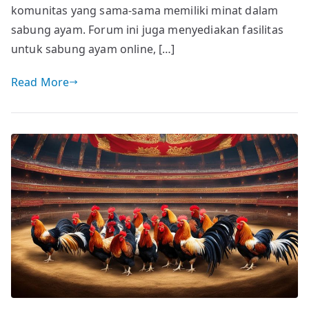
komunitas yang sama-sama memiliki minat dalam
sabung ayam. Forum ini juga menyediakan fasilitas
untuk sabung ayam online, […]
Read More