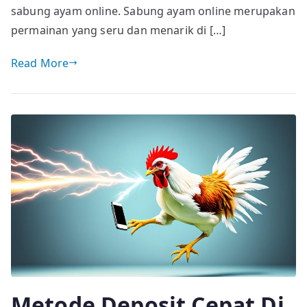
sabung ayam online. Sabung ayam online merupakan
permainan yang seru dan menarik di […]
Read More
Metode Deposit Cepat Di