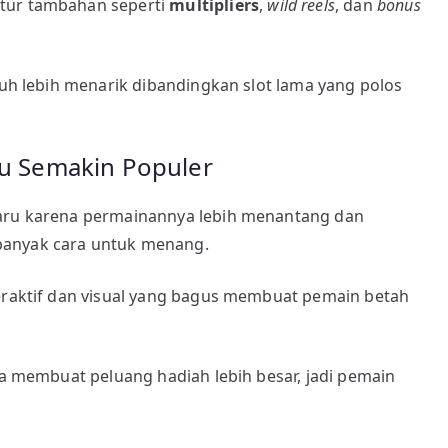
itur tambahan seperti
multipliers
,
wild reels
, dan
bonus
jauh lebih menarik dibandingkan slot lama yang polos
ru Semakin Populer
baru karena permainannya lebih menantang dan
banyak cara untuk menang.
teraktif dan visual yang bagus membuat pemain betah
uga membuat peluang hadiah lebih besar, jadi pemain