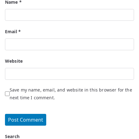
Name
*
Email
*
Website
Save my name, email, and website in this browser for the
next time I comment.
Search