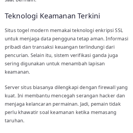
Teknologi Keamanan Terkini
Situs togel modern memakai teknologi enkripsi SSL
untuk menjaga data pengguna tetap aman. Informasi
pribadi dan transaksi keuangan terlindungi dari
pencurian. Selain itu, sistem verifikasi ganda juga
sering digunakan untuk menambah lapisan
keamanan.
Server situs biasanya dilengkapi dengan firewall yang
kuat. Ini membantu mencegah serangan hacker dan
menjaga kelancaran permainan. Jadi, pemain tidak
perlu khawatir soal keamanan ketika memasang
taruhan.