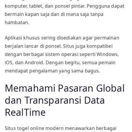
komputer, tablet, dan ponsel pintar. Pengguna dapat
bermain kapan saja dan di mana saja tanpa
hambatan.
Aplikasi khusus sering disediakan agar permainan
berjalan lancar di ponsel. Situs juga kompatibel
dengan berbagai sistem operasi seperti Windows,
iOS, dan Android. Dengan begitu, semua pemain
mendapat pengalaman yang sama bagus.
Memahami Pasaran Global
dan Transparansi Data
RealTime
Situs togel online modern menawarkan berbagai