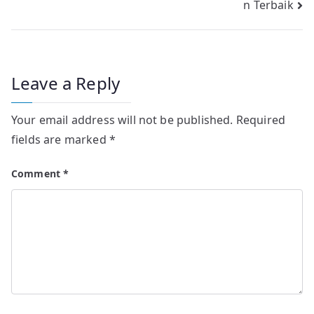
n Terbaik
Leave a Reply
Your email address will not be published.
Required
fields are marked
*
Comment
*