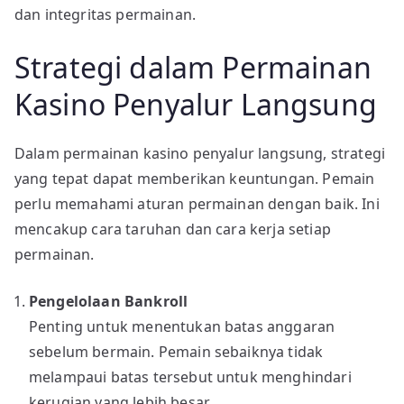
dan integritas permainan.
Strategi dalam Permainan
Kasino Penyalur Langsung
Dalam permainan kasino penyalur langsung, strategi
yang tepat dapat memberikan keuntungan. Pemain
perlu memahami aturan permainan dengan baik. Ini
mencakup cara taruhan dan cara kerja setiap
permainan.
Pengelolaan Bankroll
Penting untuk menentukan batas anggaran
sebelum bermain. Pemain sebaiknya tidak
melampaui batas tersebut untuk menghindari
kerugian yang lebih besar.