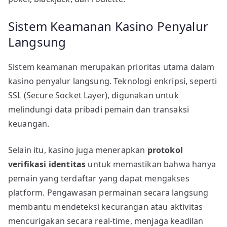
Sistem Keamanan Kasino Penyalur
Langsung
Sistem keamanan merupakan prioritas utama dalam
kasino penyalur langsung. Teknologi enkripsi, seperti
SSL (Secure Socket Layer), digunakan untuk
melindungi data pribadi pemain dan transaksi
keuangan.
Selain itu, kasino juga menerapkan
protokol
verifikasi identitas
untuk memastikan bahwa hanya
pemain yang terdaftar yang dapat mengakses
platform. Pengawasan permainan secara langsung
membantu mendeteksi kecurangan atau aktivitas
mencurigakan secara real-time, menjaga keadilan