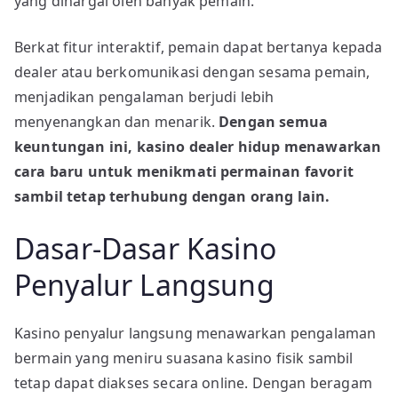
yang dihargai oleh banyak pemain.
Berkat fitur interaktif, pemain dapat bertanya kepada
dealer atau berkomunikasi dengan sesama pemain,
menjadikan pengalaman berjudi lebih
menyenangkan dan menarik.
Dengan semua
keuntungan ini, kasino dealer hidup menawarkan
cara baru untuk menikmati permainan favorit
sambil tetap terhubung dengan orang lain.
Dasar-Dasar Kasino
Penyalur Langsung
Kasino penyalur langsung menawarkan pengalaman
bermain yang meniru suasana kasino fisik sambil
tetap dapat diakses secara online. Dengan beragam