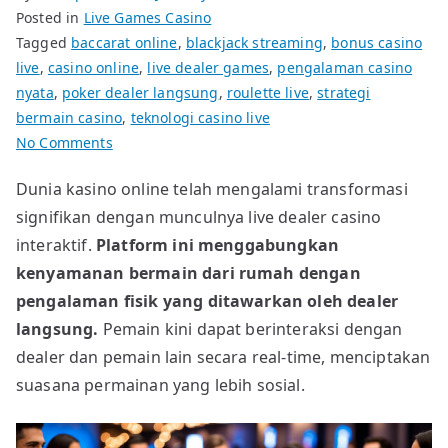
Posted in
Live Games Casino
Tagged
baccarat online
,
blackjack streaming
,
bonus casino
live
,
casino online
,
live dealer games
,
pengalaman casino
nyata
,
poker dealer langsung
,
roulette live
,
strategi
bermain casino
,
teknologi casino live
on
No Comments
Live
Dunia kasino online telah mengalami transformasi
Dealer
signifikan dengan munculnya live dealer casino
Casino
Online
interaktif.
Platform ini menggabungkan
Interaktif:
kenyamanan bermain dari rumah dengan
Pengalaman
pengalaman fisik yang ditawarkan oleh dealer
Permainan
langsung.
Pemain kini dapat berinteraksi dengan
yang
dealer dan pemain lain secara real-time, menciptakan
Realtime
suasana permainan yang lebih sosial.
dan
Menarik