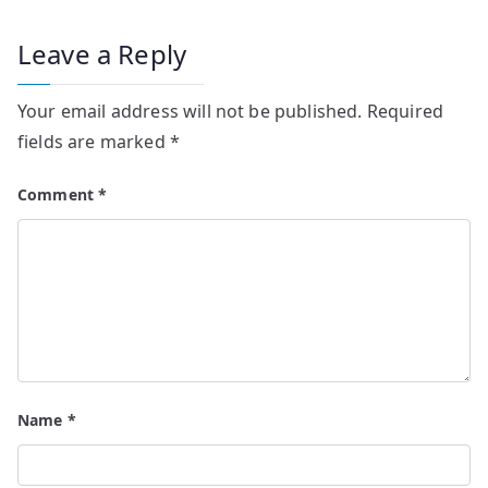
Leave a Reply
Your email address will not be published.
Required
fields are marked
*
Comment
*
Name
*