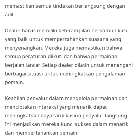
memastikan semua tindakan berlangsung dengan
adil.
Dealer harus memiliki keterampilan berkomunikasi
yang baik untuk mempertahankan suasana yang
menyenangkan. Mereka juga memastikan bahwa
semua peraturan diikuti dan bahwa permainan
berjalan lancar. Setiap dealer dilatih untuk menangani
berbagai situasi untuk meningkatkan pengalaman
pemain.
Keahlian penyalur dalam mengelola permainan dan
menciptakan interaksi yang menarik dapat
meningkatkan daya tarik kasino penyalur langsung.
Ini menjadikan mereka kunci sukses dalam menarik
dan mempertahankan pemain.