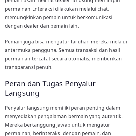
pemain akan melihat dealer langsung memimpin
permainan. Interaksi dilakukan melalui chat,
memungkinkan pemain untuk berkomunikasi
dengan dealer dan pemain lain.
Pemain juga bisa mengatur taruhan mereka melalui
antarmuka pengguna. Semua transaksi dan hasil
permainan tercatat secara otomatis, memberikan
transparansi penuh.
Peran dan Tugas Penyalur
Langsung
Penyalur langsung memiliki peran penting dalam
menyediakan pengalaman bermain yang autentik.
Mereka bertanggung jawab untuk mengatur
permainan, berinteraksi dengan pemain, dan