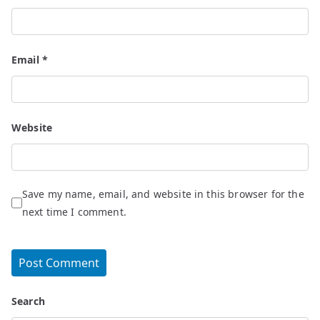
Email
*
Website
Save my name, email, and website in this browser for the
next time I comment.
Search