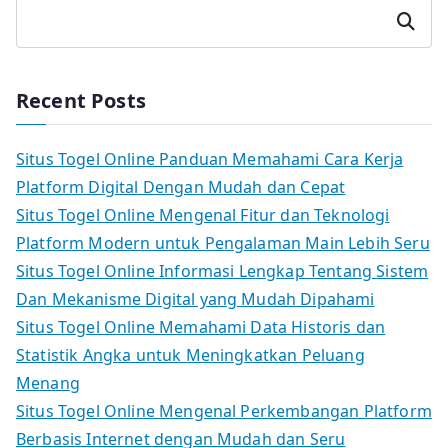
Search
Recent Posts
Situs Togel Online Panduan Memahami Cara Kerja
Platform Digital Dengan Mudah dan Cepat
Situs Togel Online Mengenal Fitur dan Teknologi
Platform Modern untuk Pengalaman Main Lebih Seru
Situs Togel Online Informasi Lengkap Tentang Sistem
Dan Mekanisme Digital yang Mudah Dipahami
Situs Togel Online Memahami Data Historis dan
Statistik Angka untuk Meningkatkan Peluang
Menang
Situs Togel Online Mengenal Perkembangan Platform
Berbasis Internet dengan Mudah dan Seru