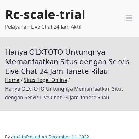
Skip
Rc-scale-trial
to
content
Pelayanan Live Chat 24 Jam Aktif
Hanya OLXTOTO Untungnya
Memanfaatkan Situs dengan Servis
Live Chat 24 Jam Tanete Rilau
Home
Situs Togel Online
Hanya OLXTOTO Untungnya Memanfaatkan Situs
dengan Servis Live Chat 24 Jam Tanete Rilau
By
am4dp
Posted on
December 14, 2022