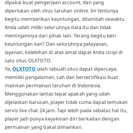
dipakai buat pengerjaan account, dan yang
diperlukan oleh situs taruhan online. Ini tentunya
begitu memberikan keuntungan, ditambah sewaktu
Anda udah miliki seluruhnya data itu dan tidak
meminjamnya dari pihak lain. Terang begitu beri
keuntungan kan? Dan seluruhnya pelayanan,
layanan, kelebihan di atas amat dapat Anda cicipi di
satu situs OLXTOTO.
Ya,
OLXTOTO
ialah sebuah situs dapat dipercaya,
memiliki pengalaman, sah dan bersertifikasi buat
mainkan permainan taruhan di Indonesia.
Menggunakan lantas tepat apakah yang udah
dijelaskan barusan, player tidak cuma dapat temukan
servis live chat 24 jam. Tapi lebih pada sebatas hal itu,
player jadi punya keyakinan diri berkaitan dengan
permainan yang bakal dimainkan.