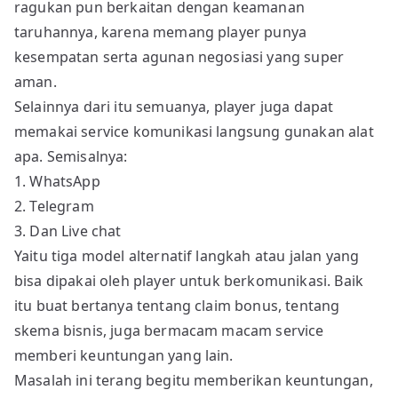
ragukan pun berkaitan dengan keamanan
taruhannya, karena memang player punya
kesempatan serta agunan negosiasi yang super
aman.
Selainnya dari itu semuanya, player juga dapat
memakai service komunikasi langsung gunakan alat
apa. Semisalnya:
1. WhatsApp
2. Telegram
3. Dan Live chat
Yaitu tiga model alternatif langkah atau jalan yang
bisa dipakai oleh player untuk berkomunikasi. Baik
itu buat bertanya tentang claim bonus, tentang
skema bisnis, juga bermacam macam service
memberi keuntungan yang lain.
Masalah ini terang begitu memberikan keuntungan,