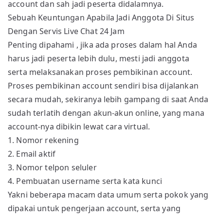
account dan sah jadi peserta didalamnya.
Sebuah Keuntungan Apabila Jadi Anggota Di Situs
Dengan Servis Live Chat 24 Jam
Penting dipahami , jika ada proses dalam hal Anda
harus jadi peserta lebih dulu, mesti jadi anggota
serta melaksanakan proses pembikinan account.
Proses pembikinan account sendiri bisa dijalankan
secara mudah, sekiranya lebih gampang di saat Anda
sudah terlatih dengan akun-akun online, yang mana
account-nya dibikin lewat cara virtual.
1. Nomor rekening
2. Email aktif
3. Nomor telpon seluler
4. Pembuatan username serta kata kunci
Yakni beberapa macam data umum serta pokok yang
dipakai untuk pengerjaan account, serta yang