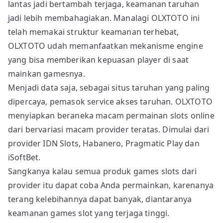
lantas jadi bertambah terjaga, keamanan taruhan
jadi lebih membahagiakan. Manalagi OLXTOTO ini
telah memakai struktur keamanan terhebat,
OLXTOTO udah memanfaatkan mekanisme engine
yang bisa memberikan kepuasan player di saat
mainkan gamesnya.
Menjadi data saja, sebagai situs taruhan yang paling
dipercaya, pemasok service akses taruhan. OLXTOTO
menyiapkan beraneka macam permainan slots online
dari bervariasi macam provider teratas. Dimulai dari
provider IDN Slots, Habanero, Pragmatic Play dan
iSoftBet.
Sangkanya kalau semua produk games slots dari
provider itu dapat coba Anda permainkan, karenanya
terang kelebihannya dapat banyak, diantaranya
keamanan games slot yang terjaga tinggi.