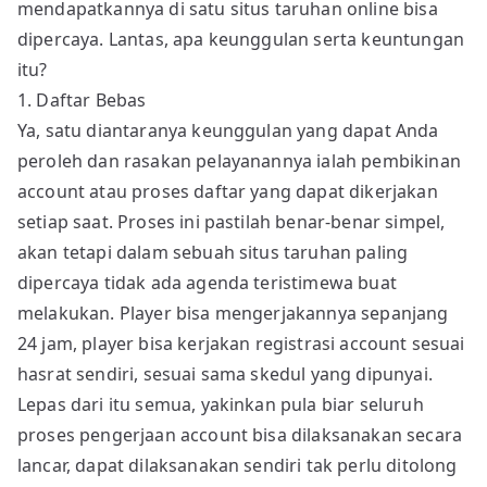
mendapatkannya di satu situs taruhan online bisa
dipercaya. Lantas, apa keunggulan serta keuntungan
itu?
1. Daftar Bebas
Ya, satu diantaranya keunggulan yang dapat Anda
peroleh dan rasakan pelayanannya ialah pembikinan
account atau proses daftar yang dapat dikerjakan
setiap saat. Proses ini pastilah benar-benar simpel,
akan tetapi dalam sebuah situs taruhan paling
dipercaya tidak ada agenda teristimewa buat
melakukan. Player bisa mengerjakannya sepanjang
24 jam, player bisa kerjakan registrasi account sesuai
hasrat sendiri, sesuai sama skedul yang dipunyai.
Lepas dari itu semua, yakinkan pula biar seluruh
proses pengerjaan account bisa dilaksanakan secara
lancar, dapat dilaksanakan sendiri tak perlu ditolong