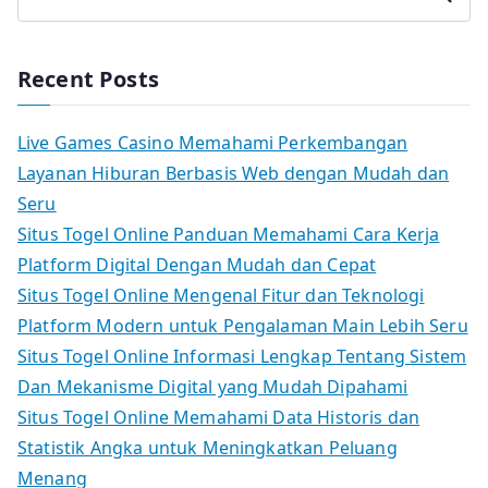
Recent Posts
Live Games Casino Memahami Perkembangan
Layanan Hiburan Berbasis Web dengan Mudah dan
Seru
Situs Togel Online Panduan Memahami Cara Kerja
Platform Digital Dengan Mudah dan Cepat
Situs Togel Online Mengenal Fitur dan Teknologi
Platform Modern untuk Pengalaman Main Lebih Seru
Situs Togel Online Informasi Lengkap Tentang Sistem
Dan Mekanisme Digital yang Mudah Dipahami
Situs Togel Online Memahami Data Historis dan
Statistik Angka untuk Meningkatkan Peluang
Menang