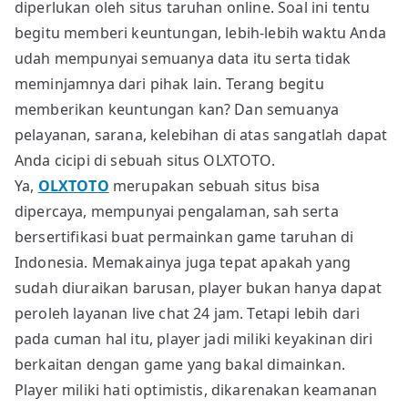
diperlukan oleh situs taruhan online. Soal ini tentu
begitu memberi keuntungan, lebih-lebih waktu Anda
udah mempunyai semuanya data itu serta tidak
meminjamnya dari pihak lain. Terang begitu
memberikan keuntungan kan? Dan semuanya
pelayanan, sarana, kelebihan di atas sangatlah dapat
Anda cicipi di sebuah situs OLXTOTO.
Ya,
OLXTOTO
merupakan sebuah situs bisa
dipercaya, mempunyai pengalaman, sah serta
bersertifikasi buat permainkan game taruhan di
Indonesia. Memakainya juga tepat apakah yang
sudah diuraikan barusan, player bukan hanya dapat
peroleh layanan live chat 24 jam. Tetapi lebih dari
pada cuman hal itu, player jadi miliki keyakinan diri
berkaitan dengan game yang bakal dimainkan.
Player miliki hati optimistis, dikarenakan keamanan