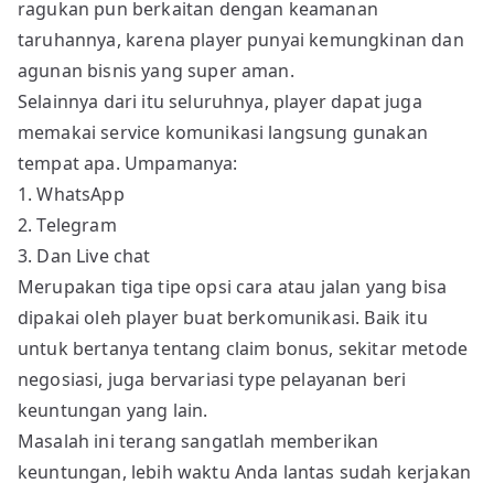
ragukan pun berkaitan dengan keamanan
taruhannya, karena player punyai kemungkinan dan
agunan bisnis yang super aman.
Selainnya dari itu seluruhnya, player dapat juga
memakai service komunikasi langsung gunakan
tempat apa. Umpamanya:
1. WhatsApp
2. Telegram
3. Dan Live chat
Merupakan tiga tipe opsi cara atau jalan yang bisa
dipakai oleh player buat berkomunikasi. Baik itu
untuk bertanya tentang claim bonus, sekitar metode
negosiasi, juga bervariasi type pelayanan beri
keuntungan yang lain.
Masalah ini terang sangatlah memberikan
keuntungan, lebih waktu Anda lantas sudah kerjakan