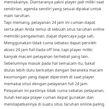
memakainya. Diantaranya yakni player jadi miliki saat
sendirian, agenda sendiri yang sesuai dipakai untuk
main taruhan.
Tapi memang, pelayanan 24 jam ini cuman dapat
serta akan Anda temui di sebuah situs taruhan online
memiliki pengalaman, dapat dipercaya juga sah.
Menggunakan tidak cuma sebatas dapat peroleh
akses 24 jam full tiada off line, tapi player miliki
banyak macam pelayanan terhebat yang lain.
Sebelumnya masuk pada hal semacam itu, bakal
diulas lebih dulu berkaitan dengan beraneka macam
keuntungan yang dapat diperoleh di saat player
memakai situs dengan pelayanan full 24 jam.
Pelayanan ini pastinya tidak cuma sebatas pelayanan,
itulah kenapa player cuman dapat gunakan dan
mendapatkannya di suatu situs taruhan online paling