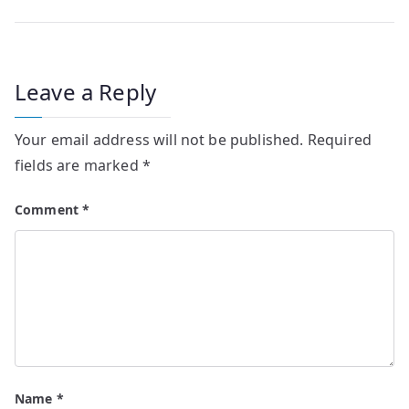
Leave a Reply
Your email address will not be published.
Required
fields are marked
*
Comment
*
Name
*