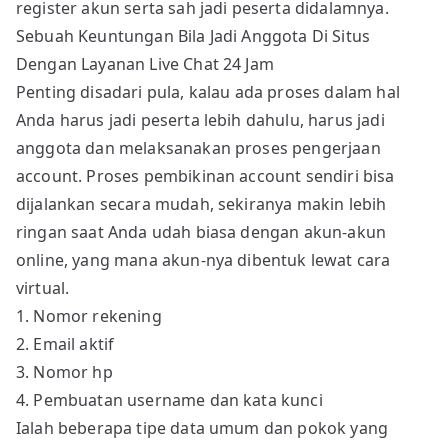
register akun serta sah jadi peserta didalamnya.
Sebuah Keuntungan Bila Jadi Anggota Di Situs
Dengan Layanan Live Chat 24 Jam
Penting disadari pula, kalau ada proses dalam hal
Anda harus jadi peserta lebih dahulu, harus jadi
anggota dan melaksanakan proses pengerjaan
account. Proses pembikinan account sendiri bisa
dijalankan secara mudah, sekiranya makin lebih
ringan saat Anda udah biasa dengan akun-akun
online, yang mana akun-nya dibentuk lewat cara
virtual.
1. Nomor rekening
2. Email aktif
3. Nomor hp
4. Pembuatan username dan kata kunci
Ialah beberapa tipe data umum dan pokok yang