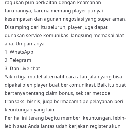
ragukan pun berkaitan dengan keamanan
taruhannya, karena memang player punyai
kesempatan dan agunan negosiasi yang super aman.
Disamping dari itu seluruh, player juga dapat
gunakan service komunikasi langsung memakai alat
apa. Umpamanya:
1. WhatsApp
2. Telegram
3. Dan Live chat
Yakni tiga model alternatif cara atau jalan yang bisa
dipakai oleh player buat berkomunikasi. Baik itu buat
bertanya tentang claim bonus, sekitar metode
transaksi bisnis, juga bermacam tipe pelayanan beri
keuntungan yang lain.
Perihal ini terang begitu memberi keuntungan, lebih-
lebih saat Anda lantas udah kerjakan register akun