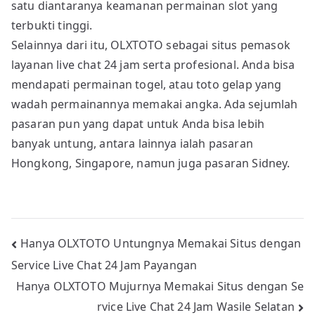
satu diantaranya keamanan permainan slot yang
terbukti tinggi.
Selainnya dari itu, OLXTOTO sebagai situs pemasok
layanan live chat 24 jam serta profesional. Anda bisa
mendapati permainan togel, atau toto gelap yang
wadah permainannya memakai angka. Ada sejumlah
pasaran pun yang dapat untuk Anda bisa lebih
banyak untung, antara lainnya ialah pasaran
Hongkong, Singapore, namun juga pasaran Sidney.
Post
Hanya OLXTOTO Untungnya Memakai Situs dengan
Service Live Chat 24 Jam Payangan
navigation
Hanya OLXTOTO Mujurnya Memakai Situs dengan Se
rvice Live Chat 24 Jam Wasile Selatan