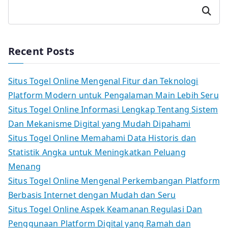
Search
Recent Posts
Situs Togel Online Mengenal Fitur dan Teknologi
Platform Modern untuk Pengalaman Main Lebih Seru
Situs Togel Online Informasi Lengkap Tentang Sistem
Dan Mekanisme Digital yang Mudah Dipahami
Situs Togel Online Memahami Data Historis dan
Statistik Angka untuk Meningkatkan Peluang
Menang
Situs Togel Online Mengenal Perkembangan Platform
Berbasis Internet dengan Mudah dan Seru
Situs Togel Online Aspek Keamanan Regulasi Dan
Penggunaan Platform Digital yang Ramah dan