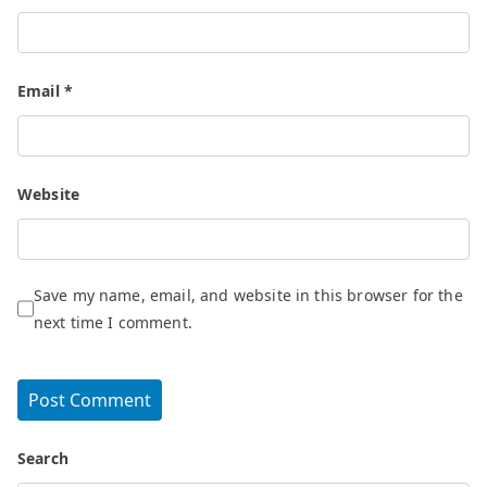
Email
*
Website
Save my name, email, and website in this browser for the
next time I comment.
Search