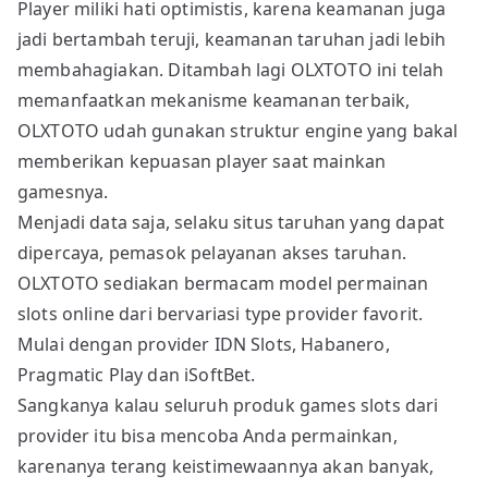
Player miliki hati optimistis, karena keamanan juga
jadi bertambah teruji, keamanan taruhan jadi lebih
membahagiakan. Ditambah lagi OLXTOTO ini telah
memanfaatkan mekanisme keamanan terbaik,
OLXTOTO udah gunakan struktur engine yang bakal
memberikan kepuasan player saat mainkan
gamesnya.
Menjadi data saja, selaku situs taruhan yang dapat
dipercaya, pemasok pelayanan akses taruhan.
OLXTOTO sediakan bermacam model permainan
slots online dari bervariasi type provider favorit.
Mulai dengan provider IDN Slots, Habanero,
Pragmatic Play dan iSoftBet.
Sangkanya kalau seluruh produk games slots dari
provider itu bisa mencoba Anda permainkan,
karenanya terang keistimewaannya akan banyak,