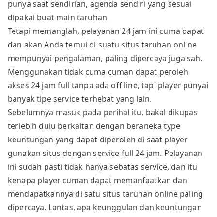
punya saat sendirian, agenda sendiri yang sesuai
dipakai buat main taruhan.
Tetapi memanglah, pelayanan 24 jam ini cuma dapat
dan akan Anda temui di suatu situs taruhan online
mempunyai pengalaman, paling dipercaya juga sah.
Menggunakan tidak cuma cuman dapat peroleh
akses 24 jam full tanpa ada off line, tapi player punyai
banyak tipe service terhebat yang lain.
Sebelumnya masuk pada perihal itu, bakal dikupas
terlebih dulu berkaitan dengan beraneka type
keuntungan yang dapat diperoleh di saat player
gunakan situs dengan service full 24 jam. Pelayanan
ini sudah pasti tidak hanya sebatas service, dan itu
kenapa player cuman dapat memanfaatkan dan
mendapatkannya di satu situs taruhan online paling
dipercaya. Lantas, apa keunggulan dan keuntungan