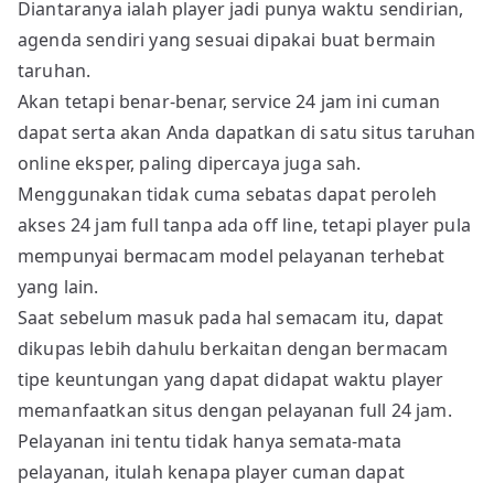
Diantaranya ialah player jadi punya waktu sendirian,
agenda sendiri yang sesuai dipakai buat bermain
taruhan.
Akan tetapi benar-benar, service 24 jam ini cuman
dapat serta akan Anda dapatkan di satu situs taruhan
online eksper, paling dipercaya juga sah.
Menggunakan tidak cuma sebatas dapat peroleh
akses 24 jam full tanpa ada off line, tetapi player pula
mempunyai bermacam model pelayanan terhebat
yang lain.
Saat sebelum masuk pada hal semacam itu, dapat
dikupas lebih dahulu berkaitan dengan bermacam
tipe keuntungan yang dapat didapat waktu player
memanfaatkan situs dengan pelayanan full 24 jam.
Pelayanan ini tentu tidak hanya semata-mata
pelayanan, itulah kenapa player cuman dapat