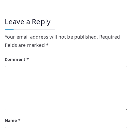
Leave a Reply
Your email address will not be published.
Required
fields are marked
*
Comment
*
Name
*