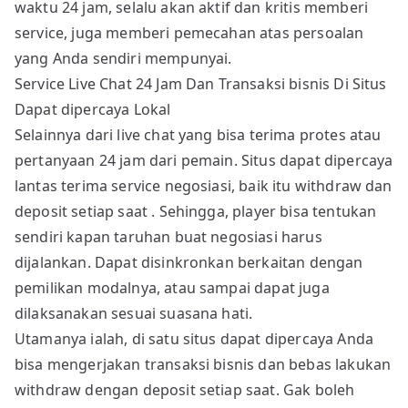
waktu 24 jam, selalu akan aktif dan kritis memberi
service, juga memberi pemecahan atas persoalan
yang Anda sendiri mempunyai.
Service Live Chat 24 Jam Dan Transaksi bisnis Di Situs
Dapat dipercaya Lokal
Selainnya dari live chat yang bisa terima protes atau
pertanyaan 24 jam dari pemain. Situs dapat dipercaya
lantas terima service negosiasi, baik itu withdraw dan
deposit setiap saat . Sehingga, player bisa tentukan
sendiri kapan taruhan buat negosiasi harus
dijalankan. Dapat disinkronkan berkaitan dengan
pemilikan modalnya, atau sampai dapat juga
dilaksanakan sesuai suasana hati.
Utamanya ialah, di satu situs dapat dipercaya Anda
bisa mengerjakan transaksi bisnis dan bebas lakukan
withdraw dengan deposit setiap saat. Gak boleh