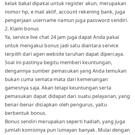
kelak bakal dipakai untuk register akun, merupakan
nomor hp, e mail aktif, account rekening bank, juga
pengerjaan username namun juga password sendiri.
2. Klaim bonus
Ya, service live chat 24 jam juga dapat Anda pakai
untuk mengakui bonus jadi satu diantara service
terpilih dari agen website taruhan dapat dipercaya.
Soal ini pastinya begitu memberi keuntungan,
dengannya sumber pemasukan yang Anda temukan
bukan cuma semata-mata dari kemenangan
gamesnya saja. Akan tetapi keuntungan serta
pemasukan dapat didapat dari suatu pelayanan, yang
benar-benar disiapkan oleh pengurus, yaitu
berbentuk bonus.
Bonus sendiri merupakan seperti hadiah, yang juga
jumlah komisinya pun lumayan banyak. Mulai dengan