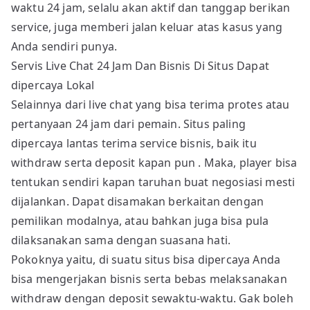
waktu 24 jam, selalu akan aktif dan tanggap berikan
service, juga memberi jalan keluar atas kasus yang
Anda sendiri punya.
Servis Live Chat 24 Jam Dan Bisnis Di Situs Dapat
dipercaya Lokal
Selainnya dari live chat yang bisa terima protes atau
pertanyaan 24 jam dari pemain. Situs paling
dipercaya lantas terima service bisnis, baik itu
withdraw serta deposit kapan pun . Maka, player bisa
tentukan sendiri kapan taruhan buat negosiasi mesti
dijalankan. Dapat disamakan berkaitan dengan
pemilikan modalnya, atau bahkan juga bisa pula
dilaksanakan sama dengan suasana hati.
Pokoknya yaitu, di suatu situs bisa dipercaya Anda
bisa mengerjakan bisnis serta bebas melaksanakan
withdraw dengan deposit sewaktu-waktu. Gak boleh