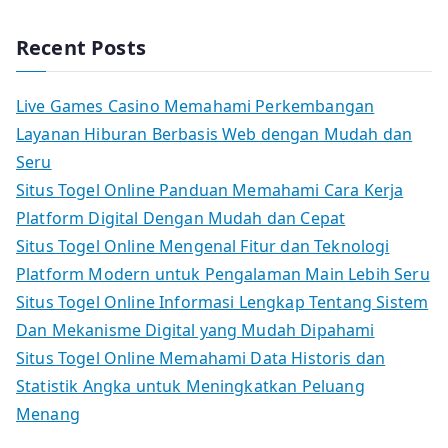
Recent Posts
Live Games Casino Memahami Perkembangan
Layanan Hiburan Berbasis Web dengan Mudah dan
Seru
Situs Togel Online Panduan Memahami Cara Kerja
Platform Digital Dengan Mudah dan Cepat
Situs Togel Online Mengenal Fitur dan Teknologi
Platform Modern untuk Pengalaman Main Lebih Seru
Situs Togel Online Informasi Lengkap Tentang Sistem
Dan Mekanisme Digital yang Mudah Dipahami
Situs Togel Online Memahami Data Historis dan
Statistik Angka untuk Meningkatkan Peluang
Menang