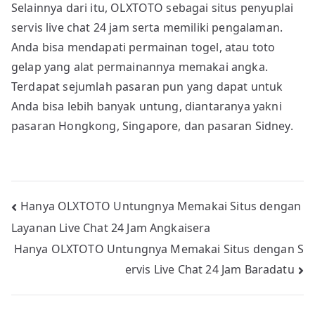
Selainnya dari itu, OLXTOTO sebagai situs penyuplai
servis live chat 24 jam serta memiliki pengalaman.
Anda bisa mendapati permainan togel, atau toto
gelap yang alat permainannya memakai angka.
Terdapat sejumlah pasaran pun yang dapat untuk
Anda bisa lebih banyak untung, diantaranya yakni
pasaran Hongkong, Singapore, dan pasaran Sidney.
Post
Hanya OLXTOTO Untungnya Memakai Situs dengan
Layanan Live Chat 24 Jam Angkaisera
navigation
Hanya OLXTOTO Untungnya Memakai Situs dengan S
ervis Live Chat 24 Jam Baradatu