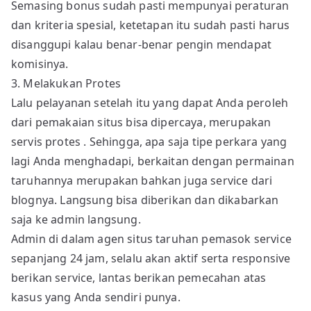
Semasing bonus sudah pasti mempunyai peraturan
dan kriteria spesial, ketetapan itu sudah pasti harus
disanggupi kalau benar-benar pengin mendapat
komisinya.
3. Melakukan Protes
Lalu pelayanan setelah itu yang dapat Anda peroleh
dari pemakaian situs bisa dipercaya, merupakan
servis protes . Sehingga, apa saja tipe perkara yang
lagi Anda menghadapi, berkaitan dengan permainan
taruhannya merupakan bahkan juga service dari
blognya. Langsung bisa diberikan dan dikabarkan
saja ke admin langsung.
Admin di dalam agen situs taruhan pemasok service
sepanjang 24 jam, selalu akan aktif serta responsive
berikan service, lantas berikan pemecahan atas
kasus yang Anda sendiri punya.