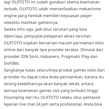
lagi OLXTOTO ini sudah gunakan skema keamanan
terbaik, OLXTOTO udah memanfaatkan mekanisme
engine yang hendak memberi kepuasan player
sewaktu mainkan gamesnya.
Selaku info saja, jadi situs taruhan yang bisa
dipercaya, penyuplai pelayanan akses taruhan.
OLXTOTO siapkan bervariasi macam permainan slots
online dari banyak tipe provider teratas. Dimulai dari
provider IDN Slots, Habanero, Pragmatic Play dan
iSoftBet.
Sangkanya kalau seluruhnya produk games slots dari
provider itu dapat coba Anda permainkan, karena itu
terang kelebihannya akan banyak sekali, antara
lainnya keamanan games slot yang terbukti tinggi.
Disamping dari itu, OLXTOTO selaku situs pemasok
layanan live chat 24 jam serta profesional. Anda bisa