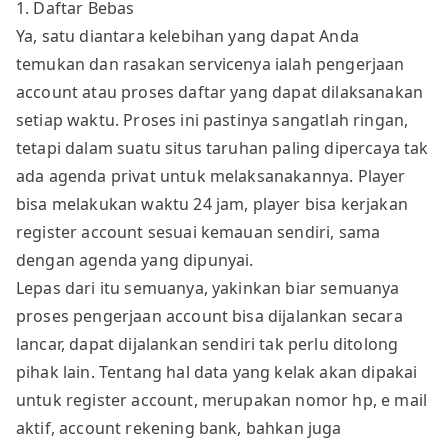
1. Daftar Bebas
Ya, satu diantara kelebihan yang dapat Anda
temukan dan rasakan servicenya ialah pengerjaan
account atau proses daftar yang dapat dilaksanakan
setiap waktu. Proses ini pastinya sangatlah ringan,
tetapi dalam suatu situs taruhan paling dipercaya tak
ada agenda privat untuk melaksanakannya. Player
bisa melakukan waktu 24 jam, player bisa kerjakan
register account sesuai kemauan sendiri, sama
dengan agenda yang dipunyai.
Lepas dari itu semuanya, yakinkan biar semuanya
proses pengerjaan account bisa dijalankan secara
lancar, dapat dijalankan sendiri tak perlu ditolong
pihak lain. Tentang hal data yang kelak akan dipakai
untuk register account, merupakan nomor hp, e mail
aktif, account rekening bank, bahkan juga