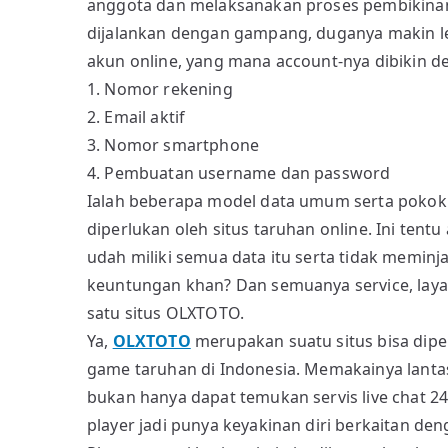
anggota dan melaksanakan proses pembikinan 
dijalankan dengan gampang, duganya makin le
akun online, yang mana account-nya dibikin de
1. Nomor rekening
2. Email aktif
3. Nomor smartphone
4. Pembuatan username dan password
Ialah beberapa model data umum serta pokok 
diperlukan oleh situs taruhan online. Ini ten
udah miliki semua data itu serta tidak meminj
keuntungan khan? Dan semuanya service, layana
satu situs OLXTOTO.
Ya,
OLXTOTO
merupakan suatu situs bisa diper
game taruhan di Indonesia. Memakainya lanta
bukan hanya dapat temukan servis live chat 24 
player jadi punya keyakinan diri berkaitan d