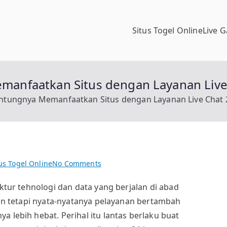
Situs Togel Online
Live 
nfaatkan Situs dengan Layanan Live 
ungnya Memanfaatkan Situs dengan Layanan Live Chat 
on
us Togel Online
No Comments
Hanya
uktur tehnologi dan data yang berjalan di abad
OLXTOTO
akan tetapi nyata-nyatanya pelayanan bertambah
Untungnya
Memanfaatkan
a lebih hebat. Perihal itu lantas berlaku buat
Situs