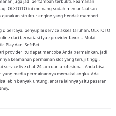
eamanan juga jadi bertambah terbukti, keamanan
h lagi OLXTOTO ini memang sudah memanfaatkan
 gunakan struktur engine yang hendak memberi
ing dipercaya, penyuplai service akses taruhan. OLXTOTO
e dari bervariasi type provider favorit. Mulai
c Play dan iSoftBet.
ri provider itu dapat mencoba Anda permainkan, jadi
nnya keamanan permainan slot yang teruji tinggi.
i service live chat 24 jam dan profesional. Anda bisa
ap yang media permainannya memakai angka. Ada
sa lebih banyak untung, antara lainnya yaitu pasaran
dney.