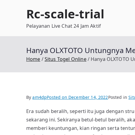
Skip
Rc-scale-trial
to
content
Pelayanan Live Chat 24 Jam Aktif
Hanya OLXTOTO Untungnya Mema
Home
Situs Togel Online
Hanya OLXTOTO Unt
By
am4dp
Posted on
December 14, 2022
Posted in
Sit
Era sudah beralih, seperti itu juga dengan str
sekarang ini. Sekiranya betul-betul beralih, 
memberi keuntungan, kian ringan serta tentuny