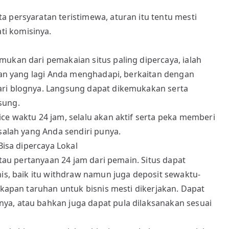
 persyaratan teristimewa, aturan itu tentu mesti
i komisinya.
mukan dari pemakaian situs paling dipercaya, ialah
alan yang lagi Anda menghadapi, berkaitan dengan
ari blognya. Langsung dapat dikemukakan serta
sung.
ce waktu 24 jam, selalu akan aktif serta peka memberi
asalah yang Anda sendiri punya.
Bisa dipercaya Lokal
 atau pertanyaan 24 jam dari pemain. Situs dapat
nis, baik itu withdraw namun juga deposit sewaktu-
i kapan taruhan untuk bisnis mesti dikerjakan. Dapat
ya, atau bahkan juga dapat pula dilaksanakan sesuai