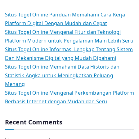
Situs Togel Online Panduan Memahami Cara Kerja
Platform Digital Dengan Mudah dan Cepat
Situs Togel Online Mengenal Fitur dan Teknologi
Platform Modern untuk Pengalaman Main Lebih Seru
Situs Togel Online Informasi Lengkap Tentang Sistem
Dan Mekanisme Digital yang Mudah Dipahami
Situs Togel Online Memahami Data Historis dan
Statistik Angka untuk Meningkatkan Peluang
Menang
Situs Togel Online Mengenal Perkembangan Platform
Berbasis Internet dengan Mudah dan Seru
Recent Comments