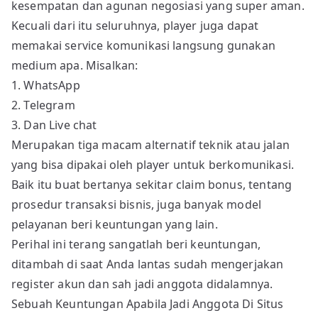
kesempatan dan agunan negosiasi yang super aman.
Kecuali dari itu seluruhnya, player juga dapat
memakai service komunikasi langsung gunakan
medium apa. Misalkan:
1. WhatsApp
2. Telegram
3. Dan Live chat
Merupakan tiga macam alternatif teknik atau jalan
yang bisa dipakai oleh player untuk berkomunikasi.
Baik itu buat bertanya sekitar claim bonus, tentang
prosedur transaksi bisnis, juga banyak model
pelayanan beri keuntungan yang lain.
Perihal ini terang sangatlah beri keuntungan,
ditambah di saat Anda lantas sudah mengerjakan
register akun dan sah jadi anggota didalamnya.
Sebuah Keuntungan Apabila Jadi Anggota Di Situs