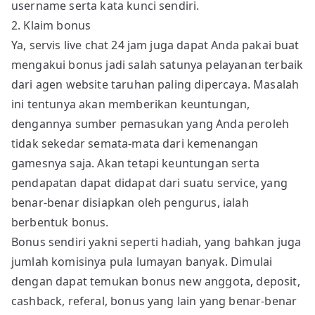
username serta kata kunci sendiri.
2. Klaim bonus
Ya, servis live chat 24 jam juga dapat Anda pakai buat
mengakui bonus jadi salah satunya pelayanan terbaik
dari agen website taruhan paling dipercaya. Masalah
ini tentunya akan memberikan keuntungan,
dengannya sumber pemasukan yang Anda peroleh
tidak sekedar semata-mata dari kemenangan
gamesnya saja. Akan tetapi keuntungan serta
pendapatan dapat didapat dari suatu service, yang
benar-benar disiapkan oleh pengurus, ialah
berbentuk bonus.
Bonus sendiri yakni seperti hadiah, yang bahkan juga
jumlah komisinya pula lumayan banyak. Dimulai
dengan dapat temukan bonus new anggota, deposit,
cashback, referal, bonus yang lain yang benar-benar