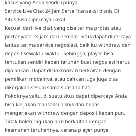
kasus yang Anda sendiri punya.
Service Live Chat 24 Jam Serta Transaksi bisnis Di
Situs Bisa dipercaya Lokal
Kecuali dari live chat yang bisa terima protes atau
pertanyaan 24 jam dari pemain. Situs dapat dipercaya
lantas terima service negosiasi, baik itu withdraw dan
deposit sewaktu-waktu . Sehingga, player bisa
tentukan sendiri kapan taruhan buat negosiasi harus
dijalankan. Dapat disinkronkan berkaitan dengan
pemilikan modalnya, atau bahkan juga juga bisa
dikerjakan sesuai sama suasana hati.
Pokoknya yaitu, di suatu situs dapat dipercaya Anda
bisa kerjakan transaksi bisnis dan bebas
mengerjakan withdraw dengan deposit kapan pun.
Tidak boleh ragukan pun berkaitan dengan
keamanan taruhannya, karena player punyai