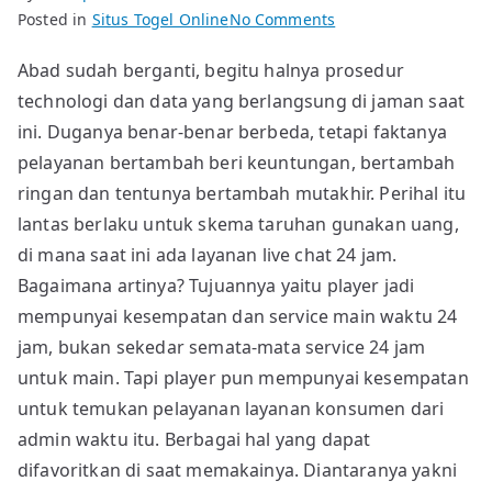
on
Posted in
Situs Togel Online
No Comments
Hanya
Abad sudah berganti, begitu halnya prosedur
OLXTOTO
technologi dan data yang berlangsung di jaman saat
Untungnya
Memakai
ini. Duganya benar-benar berbeda, tetapi faktanya
Situs
pelayanan bertambah beri keuntungan, bertambah
dengan
ringan dan tentunya bertambah mutakhir. Perihal itu
Servis
lantas berlaku untuk skema taruhan gunakan uang,
Live
di mana saat ini ada layanan live chat 24 jam.
Chat
Bagaimana artinya? Tujuannya yaitu player jadi
24
mempunyai kesempatan dan service main waktu 24
Jam
jam, bukan sekedar semata-mata service 24 jam
Moramo
untuk main. Tapi player pun mempunyai kesempatan
untuk temukan pelayanan layanan konsumen dari
admin waktu itu. Berbagai hal yang dapat
difavoritkan di saat memakainya. Diantaranya yakni