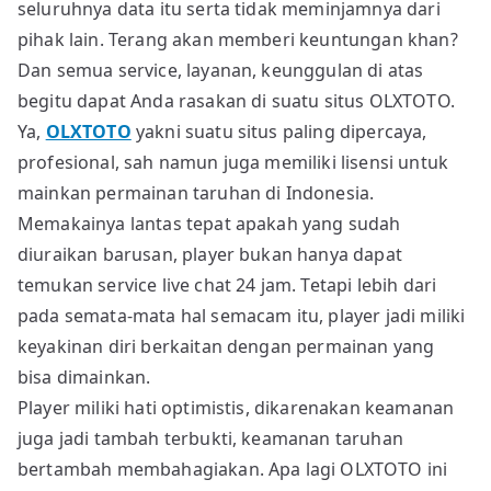
seluruhnya data itu serta tidak meminjamnya dari
pihak lain. Terang akan memberi keuntungan khan?
Dan semua service, layanan, keunggulan di atas
begitu dapat Anda rasakan di suatu situs OLXTOTO.
Ya,
OLXTOTO
yakni suatu situs paling dipercaya,
profesional, sah namun juga memiliki lisensi untuk
mainkan permainan taruhan di Indonesia.
Memakainya lantas tepat apakah yang sudah
diuraikan barusan, player bukan hanya dapat
temukan service live chat 24 jam. Tetapi lebih dari
pada semata-mata hal semacam itu, player jadi miliki
keyakinan diri berkaitan dengan permainan yang
bisa dimainkan.
Player miliki hati optimistis, dikarenakan keamanan
juga jadi tambah terbukti, keamanan taruhan
bertambah membahagiakan. Apa lagi OLXTOTO ini