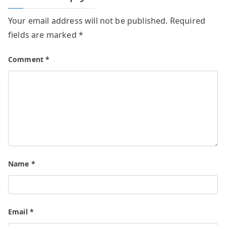
Your email address will not be published.
Required
fields are marked
*
Comment
*
Name
*
Email
*