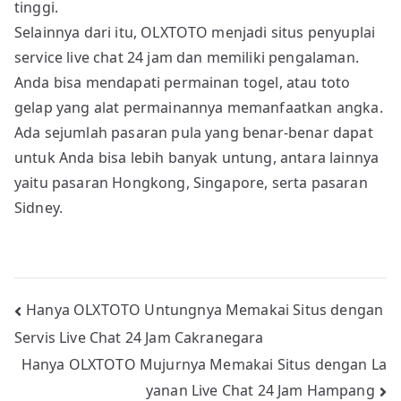
tinggi.
Selainnya dari itu, OLXTOTO menjadi situs penyuplai
service live chat 24 jam dan memiliki pengalaman.
Anda bisa mendapati permainan togel, atau toto
gelap yang alat permainannya memanfaatkan angka.
Ada sejumlah pasaran pula yang benar-benar dapat
untuk Anda bisa lebih banyak untung, antara lainnya
yaitu pasaran Hongkong, Singapore, serta pasaran
Sidney.
Post
Hanya OLXTOTO Untungnya Memakai Situs dengan
Servis Live Chat 24 Jam Cakranegara
navigation
Hanya OLXTOTO Mujurnya Memakai Situs dengan La
yanan Live Chat 24 Jam Hampang