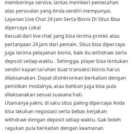
memberinya service, lantas memberi pemecahan
atas persoalan yang Anda sendiri mempunyai.
Layanan Live Chat 24 Jam Serta Bisnis Di Situs Bisa
dipercaya Lokal
Kecuali dari live chat yang bisa terima protes atau
pertanyaan 24 jam dari pemain. Situs bisa dipercaya
juga terima pelayanan bisnis, baik itu withdraw serta
deposit setiap waktu . Sehingga, player bisa tentukan
sendiri kapan taruhan buat transaksi bisnis harus
dilaksanakan. Dapat disinkronkan berkaitan dengan
pemilikan modalnya, atau bahkan juga bisa pula
dilaksanakan sesuai suasana hati.
Utamanya yakni, di satu situs paling dipercaya Anda
bisa lakukan negosiasi serta bebas kerjakan
withdraw dengan deposit setiap waktu. Gak boleh
ragukan pula berkaitan dengan keamanan