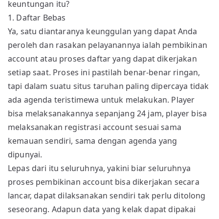
keuntungan itu?
1. Daftar Bebas
Ya, satu diantaranya keunggulan yang dapat Anda
peroleh dan rasakan pelayanannya ialah pembikinan
account atau proses daftar yang dapat dikerjakan
setiap saat. Proses ini pastilah benar-benar ringan,
tapi dalam suatu situs taruhan paling dipercaya tidak
ada agenda teristimewa untuk melakukan. Player
bisa melaksanakannya sepanjang 24 jam, player bisa
melaksanakan registrasi account sesuai sama
kemauan sendiri, sama dengan agenda yang
dipunyai.
Lepas dari itu seluruhnya, yakini biar seluruhnya
proses pembikinan account bisa dikerjakan secara
lancar, dapat dilaksanakan sendiri tak perlu ditolong
seseorang. Adapun data yang kelak dapat dipakai