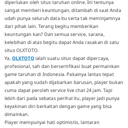
diperlukan oleh situs taruhan online. Ini tentunya
sangat memberi keuntungan, ditambah di saat Anda
udah punya seluruh data itu serta tak meminjamnya
dari pihak lain. Terang begitu memberikan
keuntungan kan? Dan semua service, sarana,
kelebihan di atas begitu dapat Anda rasakan di satu
situs OLXTOTO.
Ya,
OLXTOTO
ialah suatu situs dapat dipercaya,
profesional, sah dan bersertifikasi buat permainkan
game taruhan di Indonesia. Pakainya lantas tepat
apakah yang sudah dijabarkan barusan, player bukan
cuma dapat peroleh service live chat 24 jam. Tapi
lebih dari pada sebatas perihal itu, player jadi punya
keyakinan diri berkaitan dengan game yang bisa
dimainkan.
Player mempunyai hati optimistis, lantaran