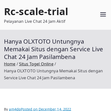
Skip
Rc-scale-trial
to
content
Pelayanan Live Chat 24 Jam Aktif
Hanya OLXTOTO Untungnya
Memakai Situs dengan Service Live
Chat 24 Jam Pasilambena
Home
Situs Togel Online
Hanya OLXTOTO Untungnya Memakai Situs dengan
Service Live Chat 24 Jam Pasilambena
By
am4dp
Posted on
December 14, 2022