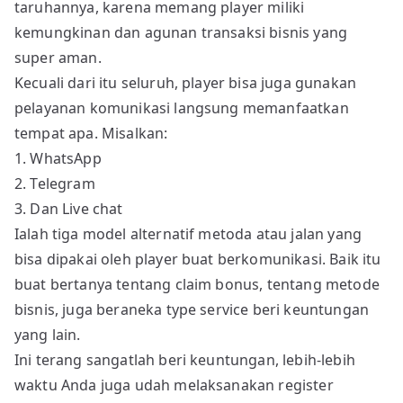
taruhannya, karena memang player miliki
kemungkinan dan agunan transaksi bisnis yang
super aman.
Kecuali dari itu seluruh, player bisa juga gunakan
pelayanan komunikasi langsung memanfaatkan
tempat apa. Misalkan:
1. WhatsApp
2. Telegram
3. Dan Live chat
Ialah tiga model alternatif metoda atau jalan yang
bisa dipakai oleh player buat berkomunikasi. Baik itu
buat bertanya tentang claim bonus, tentang metode
bisnis, juga beraneka type service beri keuntungan
yang lain.
Ini terang sangatlah beri keuntungan, lebih-lebih
waktu Anda juga udah melaksanakan register