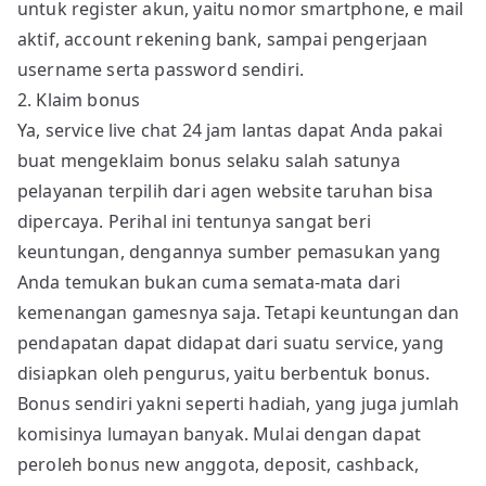
untuk register akun, yaitu nomor smartphone, e mail
aktif, account rekening bank, sampai pengerjaan
username serta password sendiri.
2. Klaim bonus
Ya, service live chat 24 jam lantas dapat Anda pakai
buat mengeklaim bonus selaku salah satunya
pelayanan terpilih dari agen website taruhan bisa
dipercaya. Perihal ini tentunya sangat beri
keuntungan, dengannya sumber pemasukan yang
Anda temukan bukan cuma semata-mata dari
kemenangan gamesnya saja. Tetapi keuntungan dan
pendapatan dapat didapat dari suatu service, yang
disiapkan oleh pengurus, yaitu berbentuk bonus.
Bonus sendiri yakni seperti hadiah, yang juga jumlah
komisinya lumayan banyak. Mulai dengan dapat
peroleh bonus new anggota, deposit, cashback,