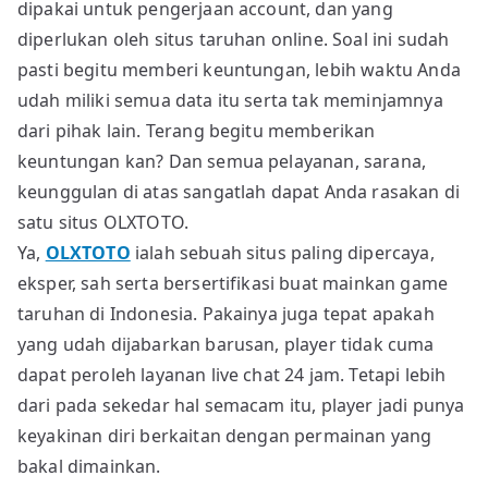
dipakai untuk pengerjaan account, dan yang
diperlukan oleh situs taruhan online. Soal ini sudah
pasti begitu memberi keuntungan, lebih waktu Anda
udah miliki semua data itu serta tak meminjamnya
dari pihak lain. Terang begitu memberikan
keuntungan kan? Dan semua pelayanan, sarana,
keunggulan di atas sangatlah dapat Anda rasakan di
satu situs OLXTOTO.
Ya,
OLXTOTO
ialah sebuah situs paling dipercaya,
eksper, sah serta bersertifikasi buat mainkan game
taruhan di Indonesia. Pakainya juga tepat apakah
yang udah dijabarkan barusan, player tidak cuma
dapat peroleh layanan live chat 24 jam. Tetapi lebih
dari pada sekedar hal semacam itu, player jadi punya
keyakinan diri berkaitan dengan permainan yang
bakal dimainkan.