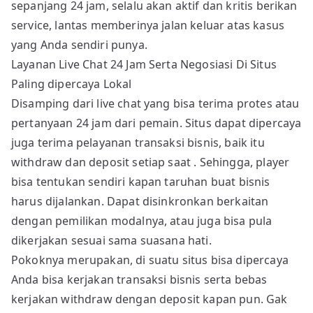
sepanjang 24 jam, selalu akan aktif dan kritis berikan
service, lantas memberinya jalan keluar atas kasus
yang Anda sendiri punya.
Layanan Live Chat 24 Jam Serta Negosiasi Di Situs
Paling dipercaya Lokal
Disamping dari live chat yang bisa terima protes atau
pertanyaan 24 jam dari pemain. Situs dapat dipercaya
juga terima pelayanan transaksi bisnis, baik itu
withdraw dan deposit setiap saat . Sehingga, player
bisa tentukan sendiri kapan taruhan buat bisnis
harus dijalankan. Dapat disinkronkan berkaitan
dengan pemilikan modalnya, atau juga bisa pula
dikerjakan sesuai sama suasana hati.
Pokoknya merupakan, di suatu situs bisa dipercaya
Anda bisa kerjakan transaksi bisnis serta bebas
kerjakan withdraw dengan deposit kapan pun. Gak