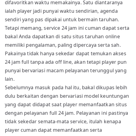
difavoritkan waktu memakainya. Satu diantaranya
ialah player jadi punyai waktu sendirian, agenda
sendiri yang pas dipakai untuk bermain taruhan.
Tetapi memang, service 24 jam ini cuman dapat serta
bakal Anda dapatkan di satu situs taruhan online
memiliki pengalaman, paling dipercaya serta sah.
Pakainya tidak hanya sekedar dapat temukan akses
24 jam full tanpa ada off line, akan tetapi player pun
punyai bervariasi macam pelayanan terunggul yang
lain.
Sebelumnya masuk pada hal itu, bakal dikupas lebih
dulu berkaitan dengan bervariasi model keuntungan
yang dapat didapat saat player memanfaatkan situs
dengan pelayanan full 24 jam. Pelayanan ini pastinya
tidak sekedar semata-mata service, itulah kenapa
player cuman dapat memanfaatkan serta