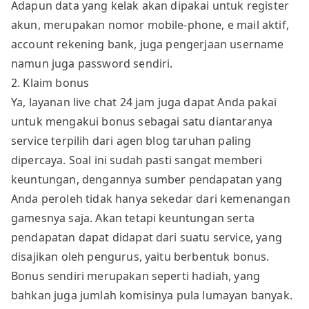
Adapun data yang kelak akan dipakai untuk register
akun, merupakan nomor mobile-phone, e mail aktif,
account rekening bank, juga pengerjaan username
namun juga password sendiri.
2. Klaim bonus
Ya, layanan live chat 24 jam juga dapat Anda pakai
untuk mengakui bonus sebagai satu diantaranya
service terpilih dari agen blog taruhan paling
dipercaya. Soal ini sudah pasti sangat memberi
keuntungan, dengannya sumber pendapatan yang
Anda peroleh tidak hanya sekedar dari kemenangan
gamesnya saja. Akan tetapi keuntungan serta
pendapatan dapat didapat dari suatu service, yang
disajikan oleh pengurus, yaitu berbentuk bonus.
Bonus sendiri merupakan seperti hadiah, yang
bahkan juga jumlah komisinya pula lumayan banyak.