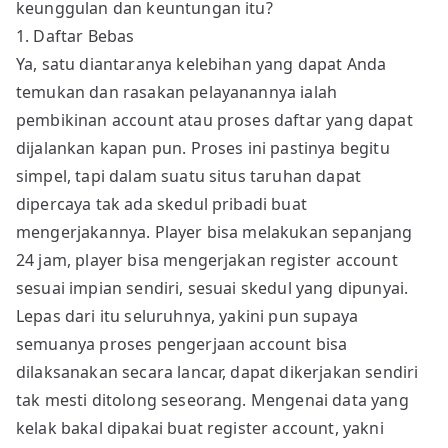
keunggulan dan keuntungan itu?
1. Daftar Bebas
Ya, satu diantaranya kelebihan yang dapat Anda
temukan dan rasakan pelayanannya ialah
pembikinan account atau proses daftar yang dapat
dijalankan kapan pun. Proses ini pastinya begitu
simpel, tapi dalam suatu situs taruhan dapat
dipercaya tak ada skedul pribadi buat
mengerjakannya. Player bisa melakukan sepanjang
24 jam, player bisa mengerjakan register account
sesuai impian sendiri, sesuai skedul yang dipunyai.
Lepas dari itu seluruhnya, yakini pun supaya
semuanya proses pengerjaan account bisa
dilaksanakan secara lancar, dapat dikerjakan sendiri
tak mesti ditolong seseorang. Mengenai data yang
kelak bakal dipakai buat register account, yakni