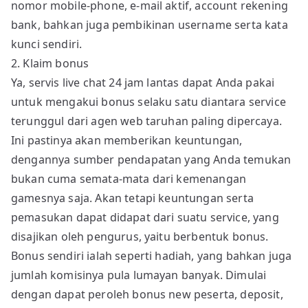
nomor mobile-phone, e-mail aktif, account rekening
bank, bahkan juga pembikinan username serta kata
kunci sendiri.
2. Klaim bonus
Ya, servis live chat 24 jam lantas dapat Anda pakai
untuk mengakui bonus selaku satu diantara service
terunggul dari agen web taruhan paling dipercaya.
Ini pastinya akan memberikan keuntungan,
dengannya sumber pendapatan yang Anda temukan
bukan cuma semata-mata dari kemenangan
gamesnya saja. Akan tetapi keuntungan serta
pemasukan dapat didapat dari suatu service, yang
disajikan oleh pengurus, yaitu berbentuk bonus.
Bonus sendiri ialah seperti hadiah, yang bahkan juga
jumlah komisinya pula lumayan banyak. Dimulai
dengan dapat peroleh bonus new peserta, deposit,