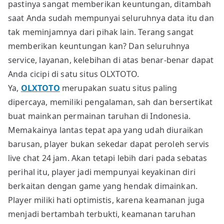
pastinya sangat memberikan keuntungan, ditambah
saat Anda sudah mempunyai seluruhnya data itu dan
tak meminjamnya dari pihak lain. Terang sangat
memberikan keuntungan kan? Dan seluruhnya
service, layanan, kelebihan di atas benar-benar dapat
Anda cicipi di satu situs OLXTOTO.
Ya,
OLXTOTO
merupakan suatu situs paling
dipercaya, memiliki pengalaman, sah dan bersertikat
buat mainkan permainan taruhan di Indonesia.
Memakainya lantas tepat apa yang udah diuraikan
barusan, player bukan sekedar dapat peroleh servis
live chat 24 jam. Akan tetapi lebih dari pada sebatas
perihal itu, player jadi mempunyai keyakinan diri
berkaitan dengan game yang hendak dimainkan.
Player miliki hati optimistis, karena keamanan juga
menjadi bertambah terbukti, keamanan taruhan