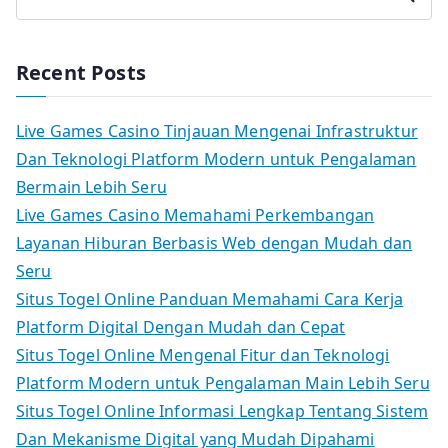
Recent Posts
Live Games Casino Tinjauan Mengenai Infrastruktur
Dan Teknologi Platform Modern untuk Pengalaman
Bermain Lebih Seru
Live Games Casino Memahami Perkembangan
Layanan Hiburan Berbasis Web dengan Mudah dan
Seru
Situs Togel Online Panduan Memahami Cara Kerja
Platform Digital Dengan Mudah dan Cepat
Situs Togel Online Mengenal Fitur dan Teknologi
Platform Modern untuk Pengalaman Main Lebih Seru
Situs Togel Online Informasi Lengkap Tentang Sistem
Dan Mekanisme Digital yang Mudah Dipahami