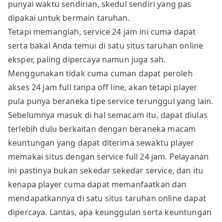
punyai waktu sendirian, skedul sendiri yang pas
dipakai untuk bermain taruhan.
Tetapi memanglah, service 24 jam ini cuma dapat
serta bakal Anda temui di satu situs taruhan online
eksper, paling dipercaya namun juga sah.
Menggunakan tidak cuma cuman dapat peroleh
akses 24 jam full tanpa off line, akan tetapi player
pula punya beraneka tipe service terunggul yang lain.
Sebelumnya masuk di hal semacam itu, dapat diulas
terlebih dulu berkaitan dengan beraneka macam
keuntungan yang dapat diterima sewaktu player
memakai situs dengan service full 24 jam. Pelayanan
ini pastinya bukan sekedar sekedar service, dan itu
kenapa player cuma dapat memanfaatkan dan
mendapatkannya di satu situs taruhan online dapat
dipercaya. Lantas, apa keunggulan serta keuntungan