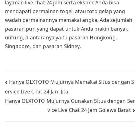
layanan live chat 24 jam serta eksper. Anda bisa
mendapati permainan togel, atau toto gelap yang
wadah permainannya memakai angka. Ada sejumlah
pasaran pun yang dapat untuk Anda makin banyak
untung, diantaranya yaitu pasaran Hongkong,
Singapore, dan pasaran Sidney.
Post
Hanya OLXTOTO Mujurnya Memakai Situs dengan S
ervice Live Chat 24 Jam Jita
navigation
Hanya OLXTOTO Mujurnya Gunakan Situs dengan Ser
vice Live Chat 24 Jam Golewa Barat