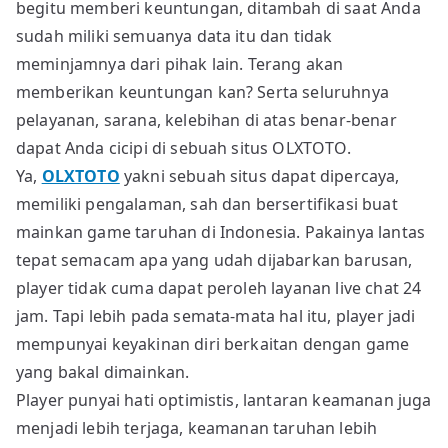
begitu memberi keuntungan, ditambah di saat Anda
sudah miliki semuanya data itu dan tidak
meminjamnya dari pihak lain. Terang akan
memberikan keuntungan kan? Serta seluruhnya
pelayanan, sarana, kelebihan di atas benar-benar
dapat Anda cicipi di sebuah situs OLXTOTO.
Ya,
OLXTOTO
yakni sebuah situs dapat dipercaya,
memiliki pengalaman, sah dan bersertifikasi buat
mainkan game taruhan di Indonesia. Pakainya lantas
tepat semacam apa yang udah dijabarkan barusan,
player tidak cuma dapat peroleh layanan live chat 24
jam. Tapi lebih pada semata-mata hal itu, player jadi
mempunyai keyakinan diri berkaitan dengan game
yang bakal dimainkan.
Player punyai hati optimistis, lantaran keamanan juga
menjadi lebih terjaga, keamanan taruhan lebih