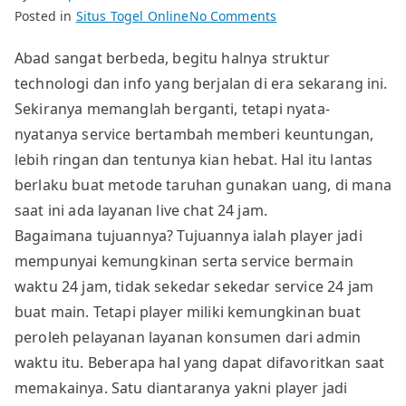
on
Posted in
Situs Togel Online
No Comments
Hanya
Abad sangat berbeda, begitu halnya struktur
OLXTOTO
technologi dan info yang berjalan di era sekarang ini.
Untungnya
Gunakan
Sekiranya memanglah berganti, tetapi nyata-
Situs
nyatanya service bertambah memberi keuntungan,
dengan
lebih ringan dan tentunya kian hebat. Hal itu lantas
Servis
berlaku buat metode taruhan gunakan uang, di mana
Live
saat ini ada layanan live chat 24 jam.
Chat
Bagaimana tujuannya? Tujuannya ialah player jadi
24
mempunyai kemungkinan serta service bermain
Jam
waktu 24 jam, tidak sekedar sekedar service 24 jam
Poso
Pesisir
buat main. Tetapi player miliki kemungkinan buat
Selatan
peroleh pelayanan layanan konsumen dari admin
waktu itu. Beberapa hal yang dapat difavoritkan saat
memakainya. Satu diantaranya yakni player jadi