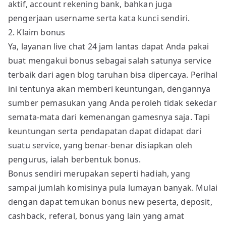
aktif, account rekening bank, bahkan juga
pengerjaan username serta kata kunci sendiri.
2. Klaim bonus
Ya, layanan live chat 24 jam lantas dapat Anda pakai
buat mengakui bonus sebagai salah satunya service
terbaik dari agen blog taruhan bisa dipercaya. Perihal
ini tentunya akan memberi keuntungan, dengannya
sumber pemasukan yang Anda peroleh tidak sekedar
semata-mata dari kemenangan gamesnya saja. Tapi
keuntungan serta pendapatan dapat didapat dari
suatu service, yang benar-benar disiapkan oleh
pengurus, ialah berbentuk bonus.
Bonus sendiri merupakan seperti hadiah, yang
sampai jumlah komisinya pula lumayan banyak. Mulai
dengan dapat temukan bonus new peserta, deposit,
cashback, referal, bonus yang lain yang amat