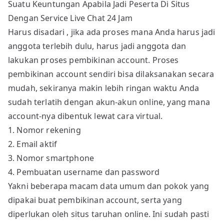
Suatu Keuntungan Apabila Jadi Peserta Di Situs
Dengan Service Live Chat 24 Jam
Harus disadari , jika ada proses mana Anda harus jadi
anggota terlebih dulu, harus jadi anggota dan
lakukan proses pembikinan account. Proses
pembikinan account sendiri bisa dilaksanakan secara
mudah, sekiranya makin lebih ringan waktu Anda
sudah terlatih dengan akun-akun online, yang mana
account-nya dibentuk lewat cara virtual.
1. Nomor rekening
2. Email aktif
3. Nomor smartphone
4. Pembuatan username dan password
Yakni beberapa macam data umum dan pokok yang
dipakai buat pembikinan account, serta yang
diperlukan oleh situs taruhan online. Ini sudah pasti