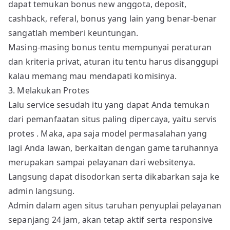
dapat temukan bonus new anggota, deposit,
cashback, referal, bonus yang lain yang benar-benar
sangatlah memberi keuntungan.
Masing-masing bonus tentu mempunyai peraturan
dan kriteria privat, aturan itu tentu harus disanggupi
kalau memang mau mendapati komisinya.
3. Melakukan Protes
Lalu service sesudah itu yang dapat Anda temukan
dari pemanfaatan situs paling dipercaya, yaitu servis
protes . Maka, apa saja model permasalahan yang
lagi Anda lawan, berkaitan dengan game taruhannya
merupakan sampai pelayanan dari websitenya.
Langsung dapat disodorkan serta dikabarkan saja ke
admin langsung.
Admin dalam agen situs taruhan penyuplai pelayanan
sepanjang 24 jam, akan tetap aktif serta responsive