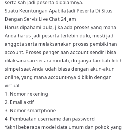
serta sah jadi peserta didalamnya.
Suatu Keuntungan Apabila Jadi Peserta Di Situs
Dengan Servis Live Chat 24 Jam
Harus dipahami pula, jika ada proses yang mana
Anda harus jadi peserta terlebih dulu, mesti jadi
anggota serta melaksanakan proses pembikinan
account. Proses pengerjaan account sendiri bisa
dilaksanakan secara mudah, duganya tambah lebih
simpel saat Anda udah biasa dengan akun-akun
online, yang mana account-nya dibikin dengan
virtual.
1. Nomor rekening
2. Email aktif
3. Nomor smartphone
4. Pembuatan username dan password
Yakni beberapa model data umum dan pokok yang