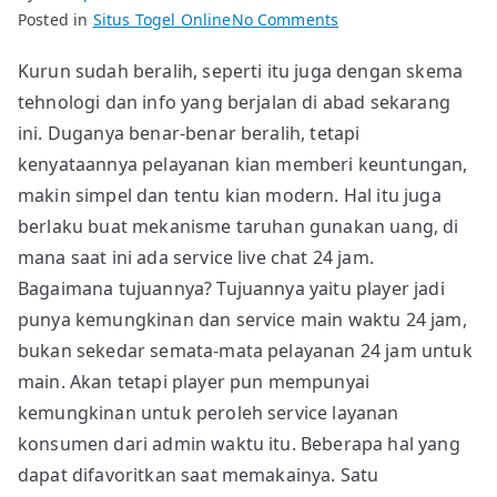
on
Posted in
Situs Togel Online
No Comments
Hanya
Kurun sudah beralih, seperti itu juga dengan skema
OLXTOTO
tehnologi dan info yang berjalan di abad sekarang
Untungnya
Gunakan
ini. Duganya benar-benar beralih, tetapi
Situs
kenyataannya pelayanan kian memberi keuntungan,
dengan
makin simpel dan tentu kian modern. Hal itu juga
Servis
berlaku buat mekanisme taruhan gunakan uang, di
Live
mana saat ini ada service live chat 24 jam.
Chat
Bagaimana tujuannya? Tujuannya yaitu player jadi
24
punya kemungkinan dan service main waktu 24 jam,
Jam
bukan sekedar semata-mata pelayanan 24 jam untuk
Natal
main. Akan tetapi player pun mempunyai
kemungkinan untuk peroleh service layanan
konsumen dari admin waktu itu. Beberapa hal yang
dapat difavoritkan saat memakainya. Satu