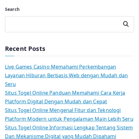
Search
Search
Recent Posts
Live Games Casino Memahami Perkembangan
Layanan Hiburan Berbasis Web dengan Mudah dan
Seru
Situs Togel Online Panduan Memahami Cara Kerja
Platform Digital Dengan Mudah dan Cepat
Situs Togel Online Mengenal Fitur dan Teknologi
Platform Modern untuk Pengalaman Main Lebih Seru
Situs Togel Online Informasi Lengkap Tentang Sistem
Dan Mekanisme Digital yang Mudah Dipahami