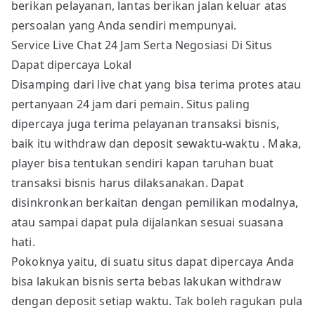
berikan pelayanan, lantas berikan jalan keluar atas
persoalan yang Anda sendiri mempunyai.
Service Live Chat 24 Jam Serta Negosiasi Di Situs
Dapat dipercaya Lokal
Disamping dari live chat yang bisa terima protes atau
pertanyaan 24 jam dari pemain. Situs paling
dipercaya juga terima pelayanan transaksi bisnis,
baik itu withdraw dan deposit sewaktu-waktu . Maka,
player bisa tentukan sendiri kapan taruhan buat
transaksi bisnis harus dilaksanakan. Dapat
disinkronkan berkaitan dengan pemilikan modalnya,
atau sampai dapat pula dijalankan sesuai suasana
hati.
Pokoknya yaitu, di suatu situs dapat dipercaya Anda
bisa lakukan bisnis serta bebas lakukan withdraw
dengan deposit setiap waktu. Tak boleh ragukan pula