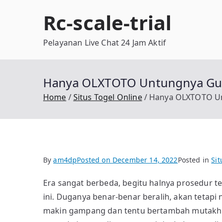
Skip
Rc-scale-trial
to
content
Pelayanan Live Chat 24 Jam Aktif
Hanya OLXTOTO Untungnya Guna
Home
Situs Togel Online
Hanya OLXTOTO Unt
By
am4dp
Posted on
December 14, 2022
Posted in
Sit
Era sangat berbeda, begitu halnya prosedur te
ini. Duganya benar-benar beralih, akan tetap
makin gampang dan tentu bertambah mutakhir. 