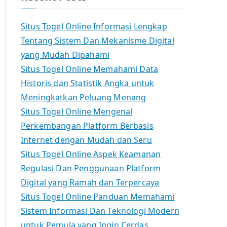
Situs Togel Online Informasi Lengkap
Tentang Sistem Dan Mekanisme Digital
yang Mudah Dipahami
Situs Togel Online Memahami Data
Historis dan Statistik Angka untuk
Meningkatkan Peluang Menang
Situs Togel Online Mengenal
Perkembangan Platform Berbasis
Internet dengan Mudah dan Seru
Situs Togel Online Aspek Keamanan
Regulasi Dan Penggunaan Platform
Digital yang Ramah dan Terpercaya
Situs Togel Online Panduan Memahami
Sistem Informasi Dan Teknologi Modern
untuk Pemula yang Ingin Cerdas