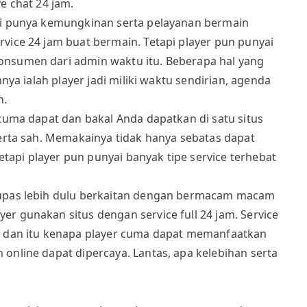
e chat 24 jam.
dengan
adi punya kemungkinan serta pelayanan bermain
Servis
vice 24 jam buat bermain. Tetapi player pun punyai
Live
onsumen dari admin waktu itu. Beberapa hal yang
Chat
nnya ialah player jadi miliki waktu sendirian, agenda
24
n.
Jam
 cuma dapat dan bakal Anda dapatkan di satu situs
Kandangan
serta sah. Memakainya tidak hanya sebatas dapat
tetapi player pun punyai banyak tipe service terhebat
kupas lebih dulu berkaitan dengan bermacam macam
r gunakan situs dengan service full 24 jam. Service
n, dan itu kenapa player cuma dapat memanfaatkan
online dapat dipercaya. Lantas, apa kelebihan serta