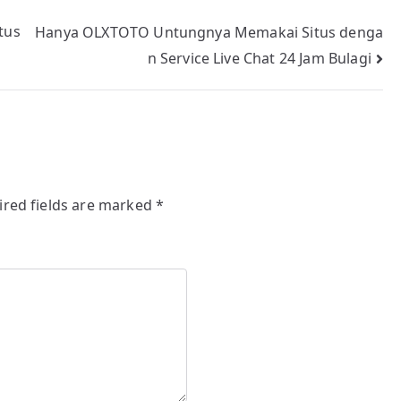
tus
Hanya OLXTOTO Untungnya Memakai Situs denga
n Service Live Chat 24 Jam Bulagi
ired fields are marked
*