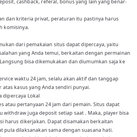
sit, cashback, referal, bonus yang lain yang benar-
dan kriteria privat, peraturan itu pastinya harus
h komisinya.
mukan dari pemakaian situs dapat dipercaya, yaitu
salahan yang Anda temui, berkaitan dengan permainan
. Langsung bisa dikemukakan dan diumumkan saja ke
rvice waktu 24 jam, selalu akan aktif dan tanggap
r atas kasus yang Anda sendiri punyai.
sa dipercaya Lokal
es atau pertanyaan 24 jam dari pemain. Situs dapat
tu withdraw juga deposit setiap saat . Maka, player bisa
si harus dikerjakan. Dapat disamakan berkaitan
t pula dilaksanakan sama dengan suasana hati.