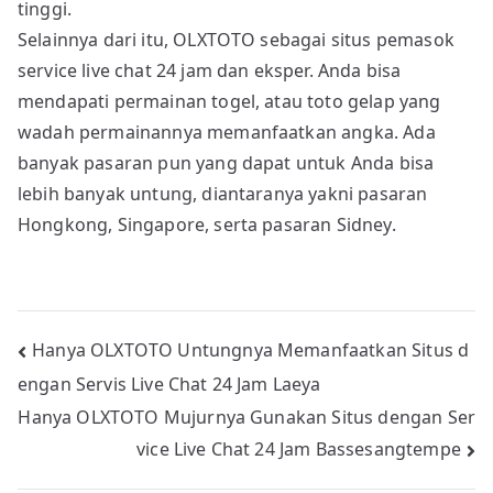
tinggi.
Selainnya dari itu, OLXTOTO sebagai situs pemasok
service live chat 24 jam dan eksper. Anda bisa
mendapati permainan togel, atau toto gelap yang
wadah permainannya memanfaatkan angka. Ada
banyak pasaran pun yang dapat untuk Anda bisa
lebih banyak untung, diantaranya yakni pasaran
Hongkong, Singapore, serta pasaran Sidney.
Post
Hanya OLXTOTO Untungnya Memanfaatkan Situs d
engan Servis Live Chat 24 Jam Laeya
navigation
Hanya OLXTOTO Mujurnya Gunakan Situs dengan Ser
vice Live Chat 24 Jam Bassesangtempe