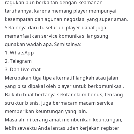
ragukan pun berkaitan dengan keamanan
taruhannya, karena memang player mempunyai
kesempatan dan agunan negosiasi yang super aman.
Selainnya dari itu seluruh, player dapat juga
memanfaatkan service komunikasi langsung
gunakan wadah apa. Semisalnya:
1. WhatsApp
2. Telegram
3. Dan Live chat
Merupakan tiga tipe alternatif langkah atau jalan
yang bisa dipakai oleh player untuk berkomunikasi.
Baik itu buat bertanya sekitar claim bonus, tentang
struktur bisnis, juga bermacam macam service
memberikan keuntungan yang lain.
Masalah ini terang amat memberikan keuntungan,
lebih sewaktu Anda lantas udah kerjakan register