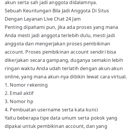
akun serta sah jadi anggota didalamnya.
Sebuah Keuntungan Bila Jadi Anggota Di Situs
Dengan Layanan Live Chat 24 Jam
Penting dipahami pun, jika ada proses yang mana
Anda mesti jadi anggota terlebih dulu, mesti jadi
anggota dan mengerjakan proses pembikinan
account. Proses pembikinan account sendiri bisa
dikerjakan secara gampang, duganya semakin lebih
ringan waktu Anda udah terlatih dengan akun-akun
online, yang mana akun-nya dibikin lewat cara virtual.
1. Nomor rekening
2. Email aktif
3. Nomor hp
4. Pembuatan username serta kata kunci
Yaitu beberapa tipe data umum serta pokok yang
dipakai untuk pembikinan account, dan yang