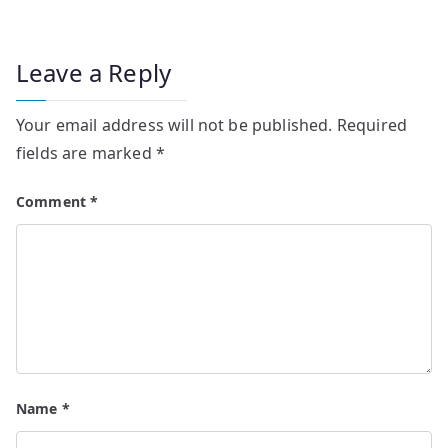
Leave a Reply
Your email address will not be published.
Required
fields are marked
*
Comment
*
Name
*