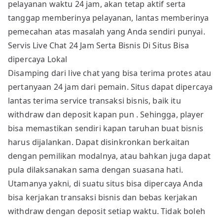
pelayanan waktu 24 jam, akan tetap aktif serta
tanggap memberinya pelayanan, lantas memberinya
pemecahan atas masalah yang Anda sendiri punyai.
Servis Live Chat 24 Jam Serta Bisnis Di Situs Bisa
dipercaya Lokal
Disamping dari live chat yang bisa terima protes atau
pertanyaan 24 jam dari pemain. Situs dapat dipercaya
lantas terima service transaksi bisnis, baik itu
withdraw dan deposit kapan pun . Sehingga, player
bisa memastikan sendiri kapan taruhan buat bisnis
harus dijalankan. Dapat disinkronkan berkaitan
dengan pemilikan modalnya, atau bahkan juga dapat
pula dilaksanakan sama dengan suasana hati.
Utamanya yakni, di suatu situs bisa dipercaya Anda
bisa kerjakan transaksi bisnis dan bebas kerjakan
withdraw dengan deposit setiap waktu. Tidak boleh