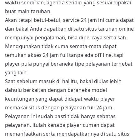
waktu sendirian, agenda sendiri yang sesuai dipakai
buat main taruhan.
Akan tetapi betul-betul, service 24 jam ini cuma dapat
dan bakal Anda dapatkan di satu situs taruhan online
mempunyai pengalaman, bisa dipercaya serta sah.
Menggunakan tidak cuma semata-mata dapat
temukan akses 24 jam full tanpa ada off line, tapi
player pula punyai beraneka tipe pelayanan terhebat
yang lain.
Saat sebelum masuk di hal itu, bakal diulas lebih
dahulu berkaitan dengan beraneka model
keuntungan yang dapat didapat waktu player
memakai situs dengan pelayanan full 24 jam.
Pelayanan ini sudah pasti tidak hanya sebatas
pelayanan, itulah kenapa player cuman dapat
memanfaatkan serta mendapatkannya di satu situs