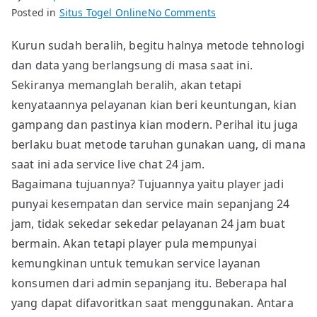
on
Posted in
Situs Togel Online
No Comments
Hanya
Kurun sudah beralih, begitu halnya metode tehnologi
OLXTOTO
dan data yang berlangsung di masa saat ini.
Untungnya
Gunakan
Sekiranya memanglah beralih, akan tetapi
Situs
kenyataannya pelayanan kian beri keuntungan, kian
dengan
gampang dan pastinya kian modern. Perihal itu juga
Layanan
berlaku buat metode taruhan gunakan uang, di mana
Live
saat ini ada service live chat 24 jam.
Chat
Bagaimana tujuannya? Tujuannya yaitu player jadi
24
punyai kesempatan dan service main sepanjang 24
Jam
jam, tidak sekedar sekedar pelayanan 24 jam buat
Tompobulu
bermain. Akan tetapi player pula mempunyai
kemungkinan untuk temukan service layanan
konsumen dari admin sepanjang itu. Beberapa hal
yang dapat difavoritkan saat menggunakan. Antara