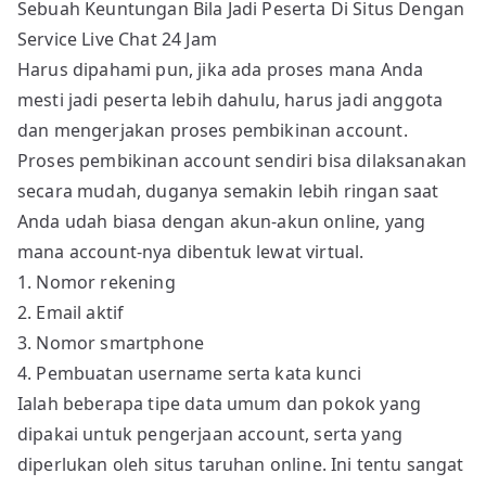
Sebuah Keuntungan Bila Jadi Peserta Di Situs Dengan
Service Live Chat 24 Jam
Harus dipahami pun, jika ada proses mana Anda
mesti jadi peserta lebih dahulu, harus jadi anggota
dan mengerjakan proses pembikinan account.
Proses pembikinan account sendiri bisa dilaksanakan
secara mudah, duganya semakin lebih ringan saat
Anda udah biasa dengan akun-akun online, yang
mana account-nya dibentuk lewat virtual.
1. Nomor rekening
2. Email aktif
3. Nomor smartphone
4. Pembuatan username serta kata kunci
Ialah beberapa tipe data umum dan pokok yang
dipakai untuk pengerjaan account, serta yang
diperlukan oleh situs taruhan online. Ini tentu sangat