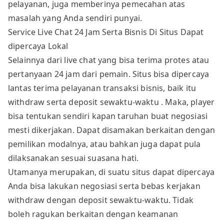
pelayanan, juga memberinya pemecahan atas
masalah yang Anda sendiri punyai.
Service Live Chat 24 Jam Serta Bisnis Di Situs Dapat
dipercaya Lokal
Selainnya dari live chat yang bisa terima protes atau
pertanyaan 24 jam dari pemain. Situs bisa dipercaya
lantas terima pelayanan transaksi bisnis, baik itu
withdraw serta deposit sewaktu-waktu . Maka, player
bisa tentukan sendiri kapan taruhan buat negosiasi
mesti dikerjakan. Dapat disamakan berkaitan dengan
pemilikan modalnya, atau bahkan juga dapat pula
dilaksanakan sesuai suasana hati.
Utamanya merupakan, di suatu situs dapat dipercaya
Anda bisa lakukan negosiasi serta bebas kerjakan
withdraw dengan deposit sewaktu-waktu. Tidak
boleh ragukan berkaitan dengan keamanan