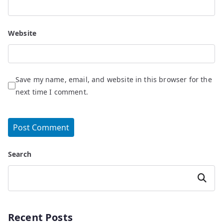
Website
Save my name, email, and website in this browser for the
next time I comment.
Search
Search
Recent Posts