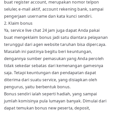
buat register account, merupakan nomor telpon
seluler, e-mail aktif, account rekening bank, sampai
pengerjaan username dan kata kunci sendiri.
2. Klaim bonus
Ya, service live chat 24 jam juga dapat Anda pakai
buat mengeklaim bonus jadi satu diantara pelayanan
terunggul dari agen website taruhan bisa dipercaya.
Masalah ini pastinya begitu beri keuntungan,
dengannya sumber pemasukan yang Anda peroleh
tidak sekedar sebatas dari kemenangan gamesnya
saja. Tetapi keuntungan dan pendapatan dapat
diterima dari suatu service, yang disiapkan oleh
pengurus, yaitu berbentuk bonus.
Bonus sendiri ialah seperti hadiah, yang sampai
jumlah komisinya pula lumayan banyak. Dimulai dari
dapat temukan bonus new peserta, deposit,