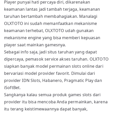
Player punyai hati percaya diri, dikarenakan
keamanan lantas jadi tambah terjaga, keamanan
taruhan bertambah membahagiakan. Manalagi
OLXTOTO ini sudah memanfaatkan mekanisme
keamanan terhebat, OLXTOTO udah gunakan
mekanisme engine yang bisa memberi kepuasan
player saat mainkan gamesnya.
Sebagai info saja, jadi situs taruhan yang dapat
dipercaya, pemasok service akses taruhan. OLXTOTO
siapkan banyak model permainan slots online dari
bervariasi model provider favorit. Dimulai dari
provider IDN Slots, Habanero, Pragmatic Play dan
iSoftBet.
Sangkanya kalau semua produk games slots dari
provider itu bisa mencoba Anda permainkan, karena
itu terang keistimewaannya dapat banyak,