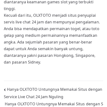
diantaranya keamanan games slot yang terbukti
tinggi.
Kecuali dari itu, OLXTOTO menjadi situs penyuplai
servis live chat 24 jam dan mempunyai pengalaman.
Anda bisa mendapatkan permainan togel, atau toto
gelap yang medium permainannya memanfaatkan
angka. Ada sejumlah pasaran yang benar-benar
dapat untuk Anda semakin banyak untung,
diantaranya yakni pasaran Hongkong, Singapore,
dan pasaran Sidney.
Post
Hanya OLXTOTO Untungnya Memakai Situs dengan
Service Live Chat 24 Jam Nguling
navigation
Hanya OLXTOTO Untungnya Memakai Situs dengan S