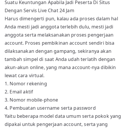
Suatu Keuntungan Apabila Jadi Peserta Di Situs
Dengan Servis Live Chat 24 Jam
Harus dimengerti pun, kalau ada proses dalam hal
Anda mesti jadi anggota terlebih dulu, mesti jadi
anggota serta melaksanakan proses pengerjaan
account. Proses pembikinan account sendiri bisa
dilaksanakan dengan gampang, sekiranya akan
tambah simpel di saat Anda udah terlatih dengan
akun-akun online, yang mana account-nya dibikin
lewat cara virtual.
1. Nomor rekening
2. Email aktif
3. Nomor mobile-phone
4. Pembuatan username serta password
Yaitu beberapa model data umum serta pokok yang
dipakai untuk pengerjaan account, serta yang