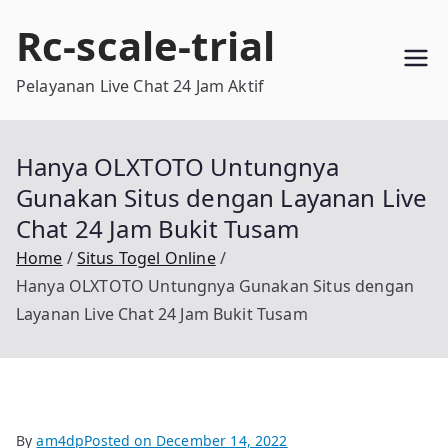
Skip
Rc-scale-trial
to
content
Pelayanan Live Chat 24 Jam Aktif
Hanya OLXTOTO Untungnya
Gunakan Situs dengan Layanan Live
Chat 24 Jam Bukit Tusam
Home
Situs Togel Online
Hanya OLXTOTO Untungnya Gunakan Situs dengan
Layanan Live Chat 24 Jam Bukit Tusam
By
am4dp
Posted on
December 14, 2022