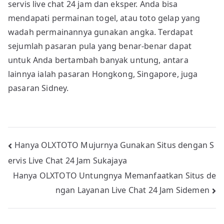
servis live chat 24 jam dan eksper. Anda bisa
mendapati permainan togel, atau toto gelap yang
wadah permainannya gunakan angka. Terdapat
sejumlah pasaran pula yang benar-benar dapat
untuk Anda bertambah banyak untung, antara
lainnya ialah pasaran Hongkong, Singapore, juga
pasaran Sidney.
Post
Hanya OLXTOTO Mujurnya Gunakan Situs dengan S
ervis Live Chat 24 Jam Sukajaya
navigation
Hanya OLXTOTO Untungnya Memanfaatkan Situs de
ngan Layanan Live Chat 24 Jam Sidemen