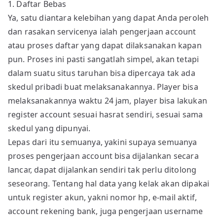
1. Daftar Bebas
Ya, satu diantara kelebihan yang dapat Anda peroleh
dan rasakan servicenya ialah pengerjaan account
atau proses daftar yang dapat dilaksanakan kapan
pun. Proses ini pasti sangatlah simpel, akan tetapi
dalam suatu situs taruhan bisa dipercaya tak ada
skedul pribadi buat melaksanakannya. Player bisa
melaksanakannya waktu 24 jam, player bisa lakukan
register account sesuai hasrat sendiri, sesuai sama
skedul yang dipunyai.
Lepas dari itu semuanya, yakini supaya semuanya
proses pengerjaan account bisa dijalankan secara
lancar, dapat dijalankan sendiri tak perlu ditolong
seseorang. Tentang hal data yang kelak akan dipakai
untuk register akun, yakni nomor hp, e-mail aktif,
account rekening bank, juga pengerjaan username