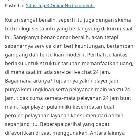
on
Posted in
Situs Togel Online
No Comments
Hanya
Kurun sangat beralih, seperti itu juga dengan skema
OLXTOTO
technologi serta info yang berlangsung di kurun saat
Untungnya
Gunakan
ini. Sangkanya benar-benar beralih, akan tetapi
Situs
sebenarnya service kian beri keuntungan, bertambah
dengan
gampang dan tentu kian modern. Perihal itu lantas
Layanan
berlaku untuk struktur taruhan memanfaatkan uang,
Live
di mana saat ini ada service live chat 24 jam.
Chat
Bagaimana artinya? Tujuannya yakni player jadi
24
punya kemungkinan serta pelayanan main waktu 24
Jam
jam, tidak cuma semata-mata pelayanan 24 jam buat
Bukit
Tusam
main. Tapi player pula miliki kesempatan buat
peroleh pelayanan layanan konsumen dari admin
sepanjang itu. Beberapa perihal yang dapat
difavoritkan di saat menggunakan. Antara lainnya