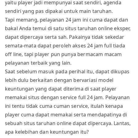
yaitu player jadi mempunyai saat sendiri, agenda
sendiri yang pas dipakai untuk main taruhan.
Tapi memang, pelayanan 24 jam ini cuma dapat dan
bakal Anda temui di satu situs taruhan online eksper,
dapat dipercaya serta sah. Pakainya tidak sekedar
semata-mata dapat peroleh akses 24 jam full tiada
off line, tapi player pun punya bermacam macam
pelayanan terbaik yang lain.
Saat sebelum masuk pada perihal itu, dapat dikupas
lebih dulu berkaitan dengan bervariasi model
keuntungan yang dapat diterima di saat player
memakai situs dengan service full 24 jam. Pelayanan
ini tentu tidak cuma cuman service, itulah kenapa
player cuma dapat memakai serta mendapatinya di
sebuah situs taruhan online dapat dipercaya. Lantas,
apa kelebihan dan keuntungan itu?