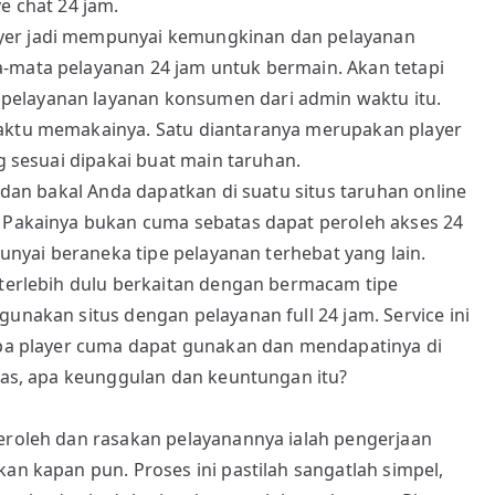
e chat 24 jam.
dengan
yer jadi mempunyai kemungkinan dan pelayanan
Servis
-mata pelayanan 24 jam untuk bermain. Akan tetapi
Live
pelayanan layanan konsumen dari admin waktu itu.
Chat
waktu memakainya. Satu diantaranya merupakan player
24
ng sesuai dipakai buat main taruhan.
Jam
t dan bakal Anda dapatkan di suatu situs taruhan online
Wolowa
. Pakainya bukan cuma sebatas dapat peroleh akses 24
mpunyai beraneka tipe pelayanan terhebat yang lain.
 terlebih dulu berkaitan dengan bermacam tipe
gunakan situs dengan pelayanan full 24 jam. Service ini
napa player cuma dapat gunakan dan mendapatinya di
ntas, apa keunggulan dan keuntungan itu?
peroleh dan rasakan pelayanannya ialah pengerjaan
kan kapan pun. Proses ini pastilah sangatlah simpel,