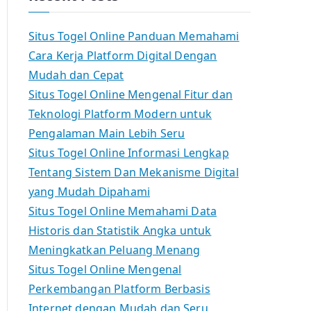
Situs Togel Online Panduan Memahami
Cara Kerja Platform Digital Dengan
Mudah dan Cepat
Situs Togel Online Mengenal Fitur dan
Teknologi Platform Modern untuk
Pengalaman Main Lebih Seru
Situs Togel Online Informasi Lengkap
Tentang Sistem Dan Mekanisme Digital
yang Mudah Dipahami
Situs Togel Online Memahami Data
Historis dan Statistik Angka untuk
Meningkatkan Peluang Menang
Situs Togel Online Mengenal
Perkembangan Platform Berbasis
Internet dengan Mudah dan Seru