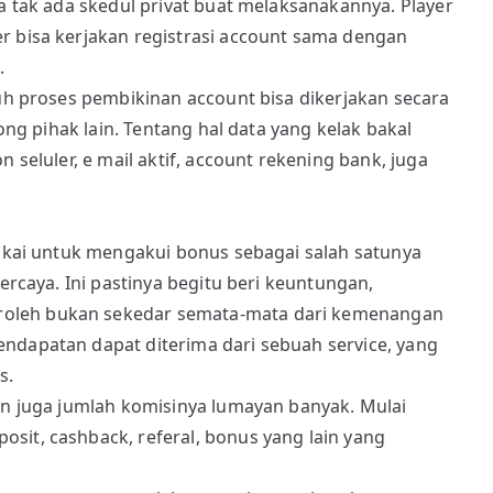
ya tak ada skedul privat buat melaksanakannya. Player
r bisa kerjakan registrasi account sama dengan
.
ruh proses pembikinan account bisa dikerjakan secara
long pihak lain. Tentang hal data yang kelak bakal
 seluler, e mail aktif, account rekening bank, juga
pakai untuk mengakui bonus sebagai salah satunya
percaya. Ini pastinya begitu beri keuntungan,
oleh bukan sekedar semata-mata dari kemenangan
ndapatan dapat diterima dari sebuah service, yang
s.
kan juga jumlah komisinya lumayan banyak. Mulai
sit, cashback, referal, bonus yang lain yang