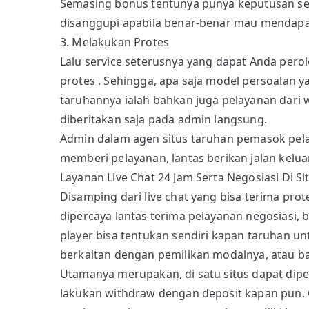
Semasing bonus tentunya punya keputusan sert
disanggupi apabila benar-benar mau mendapat
3. Melakukan Protes
Lalu service seterusnya yang dapat Anda perol
protes . Sehingga, apa saja model persoalan 
taruhannya ialah bahkan juga pelayanan dari
diberitakan saja pada admin langsung.
Admin dalam agen situs taruhan pemasok pelaya
memberi pelayanan, lantas berikan jalan kelua
Layanan Live Chat 24 Jam Serta Negosiasi Di Si
Disamping dari live chat yang bisa terima prot
dipercaya lantas terima pelayanan negosiasi, 
player bisa tentukan sendiri kapan taruhan un
berkaitan dengan pemilikan modalnya, atau ba
Utamanya merupakan, di satu situs dapat dip
lakukan withdraw dengan deposit kapan pun.