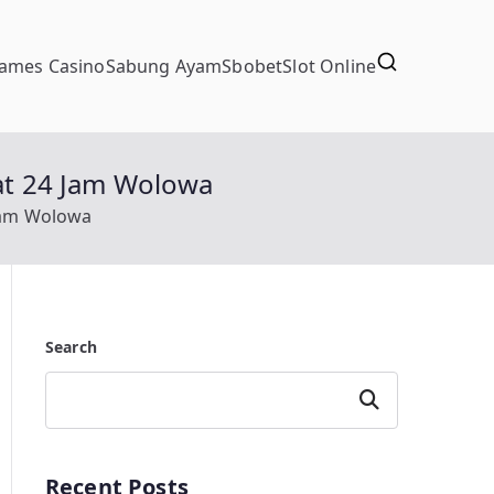
Games Casino
Sabung Ayam
Sbobet
Slot Online
at 24 Jam Wolowa
Jam Wolowa
Search
Search
Recent Posts