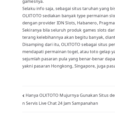
gamesnya.
Selaku info saja, sebagai situs taruhan yang bi
OLXTOTO sediakan banyak type permainan slots 
dengan provider IDN Slots, Habanero, Pragmati
Sekiranya bila seluruh produk games slots dar
terang kelebihannya akan begitu banyak, dian
Disamping dari itu, OLXTOTO sebagai situs peny
mendapati permainan togel, atau toto gelap
sejumlah pasaran pula yang benar-benar dapat
yakni pasaran Hongkong, Singapore, juga pasa
Post
Hanya OLXTOTO Mujurnya Gunakan Situs d
n Servis Live Chat 24 Jam Sampanahan
navigation