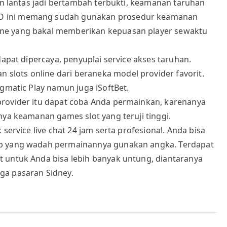
nan lantas jadi bertambah terbukti, keamanan taruhan
O ini memang sudah gunakan prosedur keamanan
ne yang bakal memberikan kepuasan player sewaktu
dapat dipercaya, penyuplai service akses taruhan.
lots online dari beraneka model provider favorit.
agmatic Play namun juga iSoftBet.
provider itu dapat coba Anda permainkan, karenanya
nya keamanan games slot yang teruji tinggi.
service live chat 24 jam serta profesional. Anda bisa
ap yang wadah permainannya gunakan angka. Terdapat
 untuk Anda bisa lebih banyak untung, diantaranya
ga pasaran Sidney.