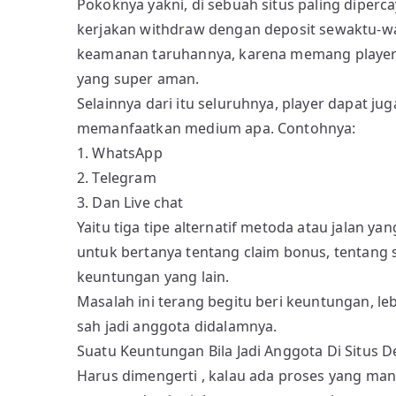
Pokoknya yakni, di sebuah situs paling diperc
kerjakan withdraw dengan deposit sewaktu-wa
keamanan taruhannya, karena memang player m
yang super aman.
Selainnya dari itu seluruhnya, player dapat 
memanfaatkan medium apa. Contohnya:
1. WhatsApp
2. Telegram
3. Dan Live chat
Yaitu tiga tipe alternatif metoda atau jalan ya
untuk bertanya tentang claim bonus, tentang 
keuntungan yang lain.
Masalah ini terang begitu beri keuntungan, le
sah jadi anggota didalamnya.
Suatu Keuntungan Bila Jadi Anggota Di Situs D
Harus dimengerti , kalau ada proses yang mana