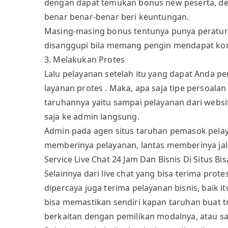
dengan dapat temukan bonus new peserta, depo
benar benar-benar beri keuntungan.
Masing-masing bonus tentunya punya peratura
disanggupi bila memang pengin mendapat kom
3. Melakukan Protes
Lalu pelayanan setelah itu yang dapat Anda pe
layanan protes . Maka, apa saja tipe persoal
taruhannya yaitu sampai pelayanan dari websi
saja ke admin langsung.
Admin pada agen situs taruhan pemasok pelay
memberinya pelayanan, lantas memberinya jal
Service Live Chat 24 Jam Dan Bisnis Di Situs Bi
Selainnya dari live chat yang bisa terima prot
dipercaya juga terima pelayanan bisnis, baik i
bisa memastikan sendiri kapan taruhan buat tr
berkaitan dengan pemilikan modalnya, atau sa