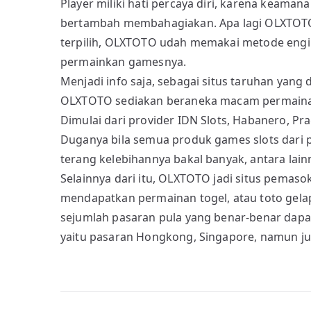
Player miliki hati percaya diri, karena keama
bertambah membahagiakan. Apa lagi OLXTOT
terpilih, OLXTOTO udah memakai metode engi
permainkan gamesnya.
Menjadi info saja, sebagai situs taruhan yang 
OLXTOTO sediakan beraneka macam permainan s
Dimulai dari provider IDN Slots, Habanero, Pr
Duganya bila semua produk games slots dari 
terang kelebihannya bakal banyak, antara lain
Selainnya dari itu, OLXTOTO jadi situs pemasok 
mendapatkan permainan togel, atau toto gel
sejumlah pasaran pula yang benar-benar dapat
yaitu pasaran Hongkong, Singapore, namun ju