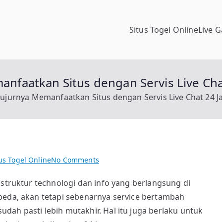
Situs Togel Online
Live 
faatkan Situs dengan Servis Live Cha
urnya Memanfaatkan Situs dengan Servis Live Chat 24 J
on
us Togel Online
No Comments
Hanya
 struktur technologi dan info yang berlangsung di
OLXTOTO
beda, akan tetapi sebenarnya service bertambah
Mujurnya
Memanfaatkan
dah pasti lebih mutakhir. Hal itu juga berlaku untuk
Situs