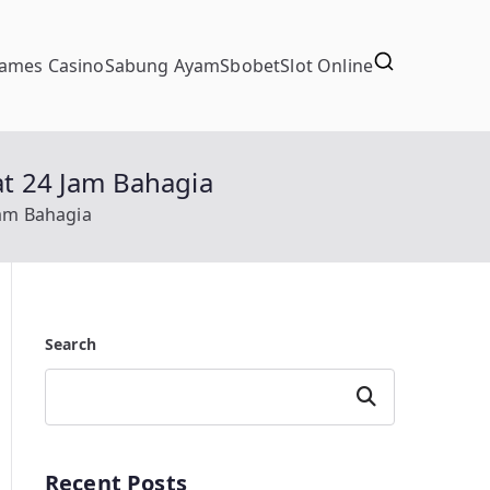
Games Casino
Sabung Ayam
Sbobet
Slot Online
t 24 Jam Bahagia
am Bahagia
Search
Search
Recent Posts