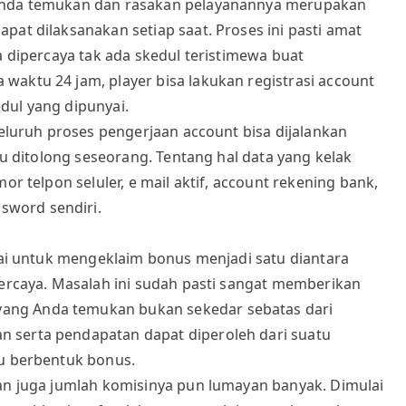
 Anda temukan dan rasakan pelayanannya merupakan
pat dilaksanakan setiap saat. Proses ini pasti amat
a dipercaya tak ada skedul teristimewa buat
waktu 24 jam, player bisa lakukan registrasi account
dul yang dipunyai.
seluruh proses pengerjaan account bisa dijalankan
rlu ditolong seseorang. Tentang hal data yang kelak
or telpon seluler, e mail aktif, account rekening bank,
sword sendiri.
akai untuk mengeklaim bonus menjadi satu diantara
percaya. Masalah ini sudah pasti sangat memberikan
ang Anda temukan bukan sekedar sebatas dari
 serta pendapatan dapat diperoleh dari suatu
tu berbentuk bonus.
kan juga jumlah komisinya pun lumayan banyak. Dimulai