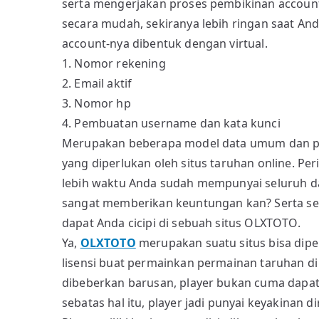
serta mengerjakan proses pembikinan account.
secara mudah, sekiranya lebih ringan saat An
account-nya dibentuk dengan virtual.
1. Nomor rekening
2. Email aktif
3. Nomor hp
4. Pembuatan username dan kata kunci
Merupakan beberapa model data umum dan pok
yang diperlukan oleh situs taruhan online. Pe
lebih waktu Anda sudah mempunyai seluruh dat
sangat memberikan keuntungan kan? Serta selu
dapat Anda cicipi di sebuah situs OLXTOTO.
Ya,
OLXTOTO
merupakan suatu situs bisa dip
lisensi buat permainkan permainan taruhan d
dibeberkan barusan, player bukan cuma dapat t
sebatas hal itu, player jadi punyai keyakinan 