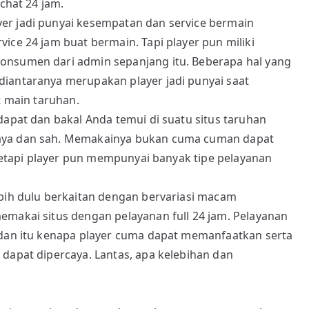
 chat 24 jam.
dengan
er jadi punyai kesempatan dan service bermain
Servis
ice 24 jam buat bermain. Tapi player pun miliki
Live
onsumen dari admin sepanjang itu. Beberapa hal yang
Chat
diantaranya merupakan player jadi punyai saat
24
t main taruhan.
Jam
dapat dan bakal Anda temui di suatu situs taruhan
Bahagia
caya dan sah. Memakainya bukan cuma cuman dapat
n tetapi player pun mempunyai banyak tipe pelayanan
ebih dulu berkaitan dengan bervariasi macam
emakai situs dengan pelayanan full 24 jam. Pelayanan
 dan itu kenapa player cuma dapat memanfaatkan serta
 dapat dipercaya. Lantas, apa kelebihan dan