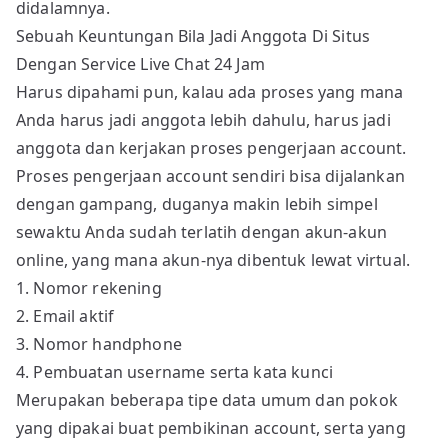
didalamnya.
Sebuah Keuntungan Bila Jadi Anggota Di Situs
Dengan Service Live Chat 24 Jam
Harus dipahami pun, kalau ada proses yang mana
Anda harus jadi anggota lebih dahulu, harus jadi
anggota dan kerjakan proses pengerjaan account.
Proses pengerjaan account sendiri bisa dijalankan
dengan gampang, duganya makin lebih simpel
sewaktu Anda sudah terlatih dengan akun-akun
online, yang mana akun-nya dibentuk lewat virtual.
1. Nomor rekening
2. Email aktif
3. Nomor handphone
4. Pembuatan username serta kata kunci
Merupakan beberapa tipe data umum dan pokok
yang dipakai buat pembikinan account, serta yang