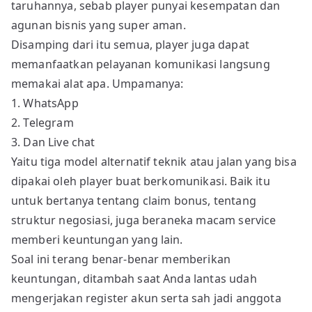
taruhannya, sebab player punyai kesempatan dan
agunan bisnis yang super aman.
Disamping dari itu semua, player juga dapat
memanfaatkan pelayanan komunikasi langsung
memakai alat apa. Umpamanya:
1. WhatsApp
2. Telegram
3. Dan Live chat
Yaitu tiga model alternatif teknik atau jalan yang bisa
dipakai oleh player buat berkomunikasi. Baik itu
untuk bertanya tentang claim bonus, tentang
struktur negosiasi, juga beraneka macam service
memberi keuntungan yang lain.
Soal ini terang benar-benar memberikan
keuntungan, ditambah saat Anda lantas udah
mengerjakan register akun serta sah jadi anggota