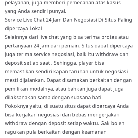
pelayanan, juga memberi pemecahan atas kasus
yang Anda sendiri punyai.
Service Live Chat 24 Jam Dan Negosiasi Di Situs Paling
dipercaya Lokal
Selainnya dari live chat yang bisa terima protes atau
pertanyaan 24 jam dari pemain. Situs dapat dipercaya
juga terima service negosiasi, baik itu withdraw dan
deposit setiap saat . Sehingga, player bisa
memastikan sendiri kapan taruhan untuk negosiasi
mesti dijalankan. Dapat disamakan berkaitan dengan
pemilikan modalnya, atau bahkan juga dapat juga
dilaksanakan sama dengan suasana hati.
Pokoknya yaitu, di suatu situs dapat dipercaya Anda
bisa kerjakan negosiasi dan bebas mengerjakan
withdraw dengan deposit setiap waktu. Gak boleh
ragukan pula berkaitan dengan keamanan