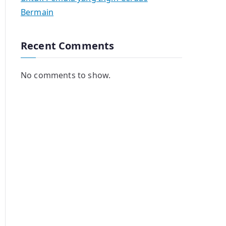
Bermain
Recent Comments
No comments to show.