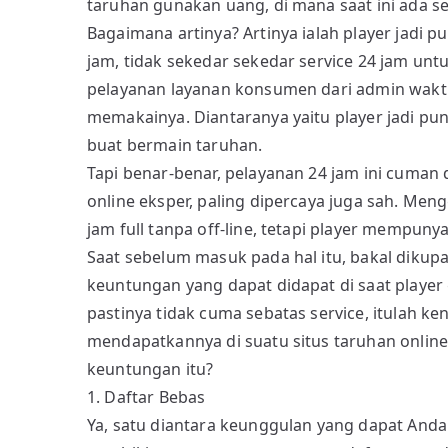
taruhan gunakan uang, di mana saat ini ada ser
Bagaimana artinya? Artinya ialah player jadi
jam, tidak sekedar sekedar service 24 jam un
pelayanan layanan konsumen dari admin waktu 
memakainya. Diantaranya yaitu player jadi pun
buat bermain taruhan.
Tapi benar-benar, pelayanan 24 jam ini cuman
online eksper, paling dipercaya juga sah. Me
jam full tanpa off-line, tetapi player mempunya
Saat sebelum masuk pada hal itu, bakal dikup
keuntungan yang dapat didapat di saat player g
pastinya tidak cuma sebatas service, itulah 
mendapatkannya di suatu situs taruhan online
keuntungan itu?
1. Daftar Bebas
Ya, satu diantara keunggulan yang dapat And