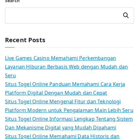
Search
Search
Recent Posts
Live Games Casino Memahami Perkembangan
Layanan Hiburan Berbasis Web dengan Mudah dan
Seru
Situs Togel Online Panduan Memahami Cara Kerja
Platform Digital Dengan Mudah dan Cepat
Situs Togel Online Mengenal Fitur dan Teknologi
Platform Modern untuk Pengalaman Main Lebih Seru
Situs Togel Online Informasi Lengkap Tentang Sistem
Dan Mekanisme Digital yang Mudah Dipahami
Situs Togel Online Memahami Data Historis dan