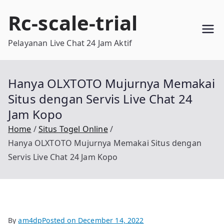
Skip
Rc-scale-trial
to
content
Pelayanan Live Chat 24 Jam Aktif
Hanya OLXTOTO Mujurnya Memakai
Situs dengan Servis Live Chat 24
Jam Kopo
Home
Situs Togel Online
Hanya OLXTOTO Mujurnya Memakai Situs dengan
Servis Live Chat 24 Jam Kopo
By
am4dp
Posted on
December 14, 2022