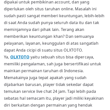
dipakai untuk pembikinan account, dan yang
diperlukan oleh situs taruhan online. Masalah ini
sudah pasti sangat memberi keuntungan, lebih-lebih
di saat Anda sudah punya seluruh data itu dan tak
meminjamnya dari pihak lain. Terang akan
memberikan keuntungan khan? Dan semuanya
pelayanan, layanan, keunggulan di atas sangatlah
dapat Anda cicipi di suatu situs OLXTOTO.
Ya,
OLXTOTO
yaitu sebuah situs bisa dipercaya,
memiliki pengalaman, sah juga bersertifikasi untuk
mainkan permainan taruhan di Indonesia.
Memakainya juga tepat apakah yang sudah
dijabarkan barusan, player tidak sekedar dapat
temukan service live chat 24 jam. Tapi lebih pada
sebatas hal semacam itu, player jadi miliki keyakinan
diri berkaitan dengan permainan yang hendak