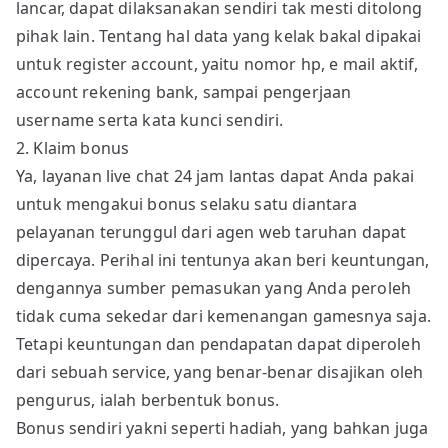
lancar, dapat dilaksanakan sendiri tak mesti ditolong
pihak lain. Tentang hal data yang kelak bakal dipakai
untuk register account, yaitu nomor hp, e mail aktif,
account rekening bank, sampai pengerjaan
username serta kata kunci sendiri.
2. Klaim bonus
Ya, layanan live chat 24 jam lantas dapat Anda pakai
untuk mengakui bonus selaku satu diantara
pelayanan terunggul dari agen web taruhan dapat
dipercaya. Perihal ini tentunya akan beri keuntungan,
dengannya sumber pemasukan yang Anda peroleh
tidak cuma sekedar dari kemenangan gamesnya saja.
Tetapi keuntungan dan pendapatan dapat diperoleh
dari sebuah service, yang benar-benar disajikan oleh
pengurus, ialah berbentuk bonus.
Bonus sendiri yakni seperti hadiah, yang bahkan juga