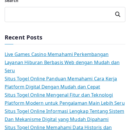
Search
Search
Recent Posts
Live Games Casino Memahami Perkembangan
Layanan Hiburan Berbasis Web dengan Mudah dan
Seru
Situs Togel Online Panduan Memahami Cara Kerja
Platform Digital Dengan Mudah dan Cepat
Situs Togel Online Mengenal Fitur dan Teknologi
Platform Modern untuk Pengalaman Main Lebih Seru
Situs Togel Online Informasi Lengkap Tentang Sistem
Dan Mekanisme Digital yang Mudah Dipahami
Situs Togel Online Memahami Data Historis dan