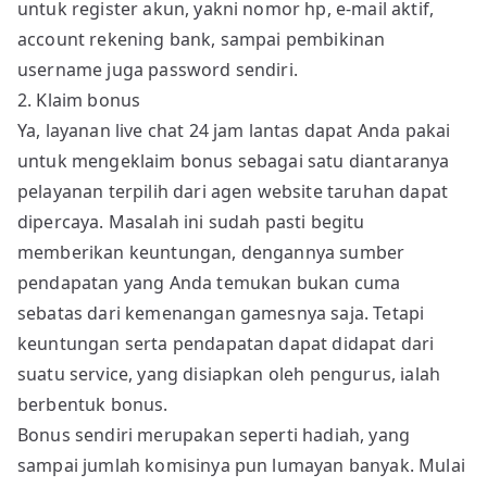
untuk register akun, yakni nomor hp, e-mail aktif,
account rekening bank, sampai pembikinan
username juga password sendiri.
2. Klaim bonus
Ya, layanan live chat 24 jam lantas dapat Anda pakai
untuk mengeklaim bonus sebagai satu diantaranya
pelayanan terpilih dari agen website taruhan dapat
dipercaya. Masalah ini sudah pasti begitu
memberikan keuntungan, dengannya sumber
pendapatan yang Anda temukan bukan cuma
sebatas dari kemenangan gamesnya saja. Tetapi
keuntungan serta pendapatan dapat didapat dari
suatu service, yang disiapkan oleh pengurus, ialah
berbentuk bonus.
Bonus sendiri merupakan seperti hadiah, yang
sampai jumlah komisinya pun lumayan banyak. Mulai