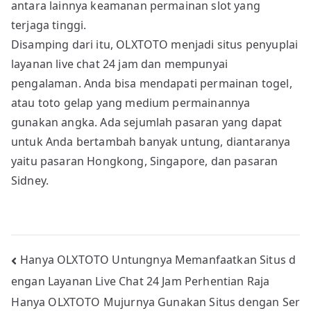
antara lainnya keamanan permainan slot yang
terjaga tinggi.
Disamping dari itu, OLXTOTO menjadi situs penyuplai
layanan live chat 24 jam dan mempunyai
pengalaman. Anda bisa mendapati permainan togel,
atau toto gelap yang medium permainannya
gunakan angka. Ada sejumlah pasaran yang dapat
untuk Anda bertambah banyak untung, diantaranya
yaitu pasaran Hongkong, Singapore, dan pasaran
Sidney.
Post
Hanya OLXTOTO Untungnya Memanfaatkan Situs d
engan Layanan Live Chat 24 Jam Perhentian Raja
navigation
Hanya OLXTOTO Mujurnya Gunakan Situs dengan Ser