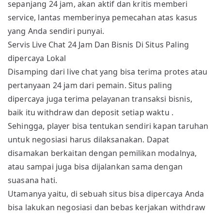
sepanjang 24 jam, akan aktif dan kritis memberi
service, lantas memberinya pemecahan atas kasus
yang Anda sendiri punyai.
Servis Live Chat 24 Jam Dan Bisnis Di Situs Paling
dipercaya Lokal
Disamping dari live chat yang bisa terima protes atau
pertanyaan 24 jam dari pemain. Situs paling
dipercaya juga terima pelayanan transaksi bisnis,
baik itu withdraw dan deposit setiap waktu .
Sehingga, player bisa tentukan sendiri kapan taruhan
untuk negosiasi harus dilaksanakan. Dapat
disamakan berkaitan dengan pemilikan modalnya,
atau sampai juga bisa dijalankan sama dengan
suasana hati.
Utamanya yaitu, di sebuah situs bisa dipercaya Anda
bisa lakukan negosiasi dan bebas kerjakan withdraw