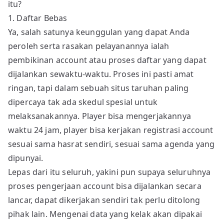
itu?
1. Daftar Bebas
Ya, salah satunya keunggulan yang dapat Anda
peroleh serta rasakan pelayanannya ialah
pembikinan account atau proses daftar yang dapat
dijalankan sewaktu-waktu. Proses ini pasti amat
ringan, tapi dalam sebuah situs taruhan paling
dipercaya tak ada skedul spesial untuk
melaksanakannya. Player bisa mengerjakannya
waktu 24 jam, player bisa kerjakan registrasi account
sesuai sama hasrat sendiri, sesuai sama agenda yang
dipunyai.
Lepas dari itu seluruh, yakini pun supaya seluruhnya
proses pengerjaan account bisa dijalankan secara
lancar, dapat dikerjakan sendiri tak perlu ditolong
pihak lain. Mengenai data yang kelak akan dipakai