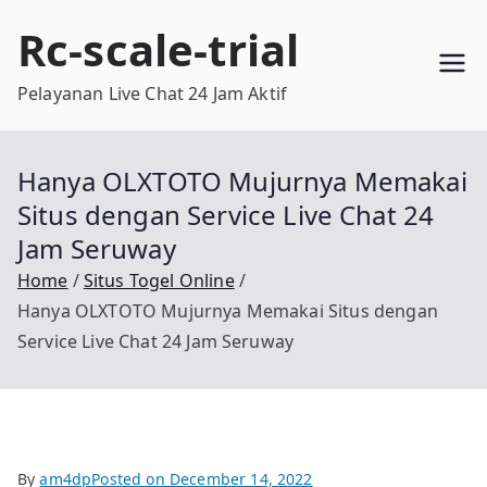
Skip
Rc-scale-trial
to
content
Pelayanan Live Chat 24 Jam Aktif
Hanya OLXTOTO Mujurnya Memakai
Situs dengan Service Live Chat 24
Jam Seruway
Home
Situs Togel Online
Hanya OLXTOTO Mujurnya Memakai Situs dengan
Service Live Chat 24 Jam Seruway
By
am4dp
Posted on
December 14, 2022