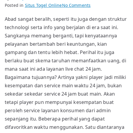
on
Posted in
Situs Togel Online
No Comments
Hanya
Abad sangat beralih, seperti itu juga dengan struktur
OLXTOTO
technologi serta info yang berjalan di era saat ini.
Mujurnya
Memakai
Sangkanya memang berganti, tapi kenyataannya
Situs
pelayanan bertambah beri keuntungan, kian
dengan
gampang dan tentu lebih hebat. Perihal itu juga
Service
berlaku buat skema taruhan memanfaatkan uang, di
Live
mana saat ini ada layanan live chat 24 jam.
Chat
Bagaimana tujuannya? Artinya yakni player jadi miliki
24
kesempatan dan service main waktu 24 jam, bukan
Jam
sekedar sekedar service 24 jam buat main. Akan
Seruway
tetapi player pun mempunyai kesempatan buat
peroleh service layanan konsumen dari admin
sepanjang itu. Beberapa perihal yang dapat
difavoritkan waktu menggunakan. Satu diantaranya