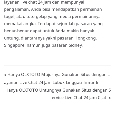
layanan live chat 24 jam dan mempunyai
pengalaman. Anda bisa mendapatkan permainan
togel, atau toto gelap yang media permainannya
memakai angka. Terdapat sejumlah pasaran yang
benar-benar dapat untuk Anda makin banyak
untung, diantaranya yakni pasaran Hongkong,
Singapore, namun juga pasaran Sidney.
Post
Hanya OLXTOTO Mujurnya Gunakan Situs dengan L
ayanan Live Chat 24 Jam Lubuk Linggau Timur Ii
navigation
Hanya OLXTOTO Untungnya Gunakan Situs dengan S
ervice Live Chat 24 Jam Cijati