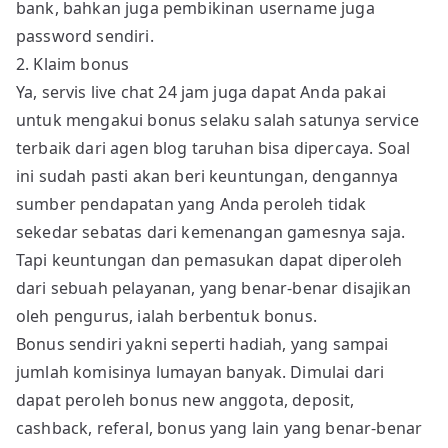
bank, bahkan juga pembikinan username juga
password sendiri.
2. Klaim bonus
Ya, servis live chat 24 jam juga dapat Anda pakai
untuk mengakui bonus selaku salah satunya service
terbaik dari agen blog taruhan bisa dipercaya. Soal
ini sudah pasti akan beri keuntungan, dengannya
sumber pendapatan yang Anda peroleh tidak
sekedar sebatas dari kemenangan gamesnya saja.
Tapi keuntungan dan pemasukan dapat diperoleh
dari sebuah pelayanan, yang benar-benar disajikan
oleh pengurus, ialah berbentuk bonus.
Bonus sendiri yakni seperti hadiah, yang sampai
jumlah komisinya lumayan banyak. Dimulai dari
dapat peroleh bonus new anggota, deposit,
cashback, referal, bonus yang lain yang benar-benar