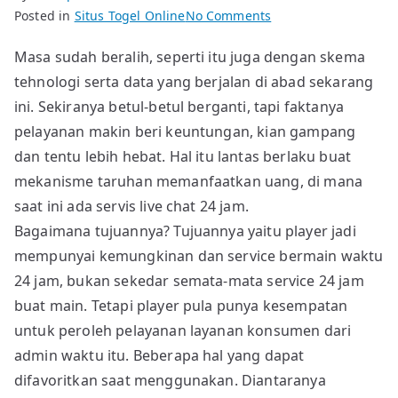
on
Posted in
Situs Togel Online
No Comments
Hanya
Masa sudah beralih, seperti itu juga dengan skema
OLXTOTO
tehnologi serta data yang berjalan di abad sekarang
Mujurnya
Memakai
ini. Sekiranya betul-betul berganti, tapi faktanya
Situs
pelayanan makin beri keuntungan, kian gampang
dengan
dan tentu lebih hebat. Hal itu lantas berlaku buat
Service
mekanisme taruhan memanfaatkan uang, di mana
Live
saat ini ada servis live chat 24 jam.
Chat
Bagaimana tujuannya? Tujuannya yaitu player jadi
24
mempunyai kemungkinan dan service bermain waktu
Jam
24 jam, bukan sekedar semata-mata service 24 jam
Pegandon
buat main. Tetapi player pula punya kesempatan
untuk peroleh pelayanan layanan konsumen dari
admin waktu itu. Beberapa hal yang dapat
difavoritkan saat menggunakan. Diantaranya