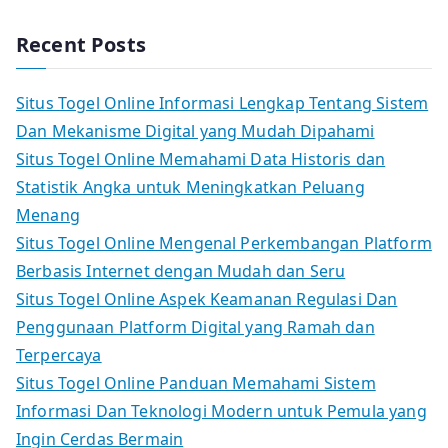
Recent Posts
Situs Togel Online Informasi Lengkap Tentang Sistem
Dan Mekanisme Digital yang Mudah Dipahami
Situs Togel Online Memahami Data Historis dan
Statistik Angka untuk Meningkatkan Peluang
Menang
Situs Togel Online Mengenal Perkembangan Platform
Berbasis Internet dengan Mudah dan Seru
Situs Togel Online Aspek Keamanan Regulasi Dan
Penggunaan Platform Digital yang Ramah dan
Terpercaya
Situs Togel Online Panduan Memahami Sistem
Informasi Dan Teknologi Modern untuk Pemula yang
Ingin Cerdas Bermain