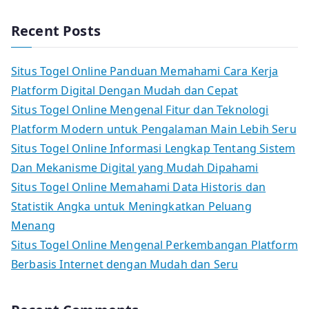
Recent Posts
Situs Togel Online Panduan Memahami Cara Kerja
Platform Digital Dengan Mudah dan Cepat
Situs Togel Online Mengenal Fitur dan Teknologi
Platform Modern untuk Pengalaman Main Lebih Seru
Situs Togel Online Informasi Lengkap Tentang Sistem
Dan Mekanisme Digital yang Mudah Dipahami
Situs Togel Online Memahami Data Historis dan
Statistik Angka untuk Meningkatkan Peluang
Menang
Situs Togel Online Mengenal Perkembangan Platform
Berbasis Internet dengan Mudah dan Seru