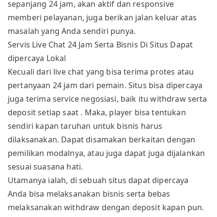
sepanjang 24 jam, akan aktif dan responsive
memberi pelayanan, juga berikan jalan keluar atas
masalah yang Anda sendiri punya.
Servis Live Chat 24 Jam Serta Bisnis Di Situs Dapat
dipercaya Lokal
Kecuali dari live chat yang bisa terima protes atau
pertanyaan 24 jam dari pemain. Situs bisa dipercaya
juga terima service negosiasi, baik itu withdraw serta
deposit setiap saat . Maka, player bisa tentukan
sendiri kapan taruhan untuk bisnis harus
dilaksanakan. Dapat disamakan berkaitan dengan
pemilikan modalnya, atau juga dapat juga dijalankan
sesuai suasana hati.
Utamanya ialah, di sebuah situs dapat dipercaya
Anda bisa melaksanakan bisnis serta bebas
melaksanakan withdraw dengan deposit kapan pun.