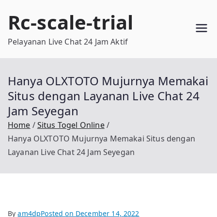
Skip
Rc-scale-trial
to
content
Pelayanan Live Chat 24 Jam Aktif
Hanya OLXTOTO Mujurnya Memakai
Situs dengan Layanan Live Chat 24
Jam Seyegan
Home
Situs Togel Online
Hanya OLXTOTO Mujurnya Memakai Situs dengan
Layanan Live Chat 24 Jam Seyegan
By
am4dp
Posted on
December 14, 2022