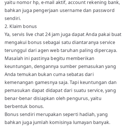
yaitu nomor hp, e-mail aktif, account rekening bank,
bahkan juga pengerjaan username dan password
sendiri.
2. Klaim bonus
Ya, servis live chat 24 jam juga dapat Anda pakai buat
mengakui bonus sebagai satu diantaranya service
terunggul dari agen web taruhan paling dipercaya.
Masalah ini pastinya begitu memberikan
keuntungan, dengannya sumber pemasukan yang
Anda temukan bukan cuma sebatas dari
kemenangan gamesnya saja. Tapi keuntungan dan
pemasukan dapat didapat dari suatu service, yang
benar-benar disiapkan oleh pengurus, yaitu
berbentuk bonus.
Bonus sendiri merupakan seperti hadiah, yang
bahkan juga jumlah komisinya lumayan banyak.