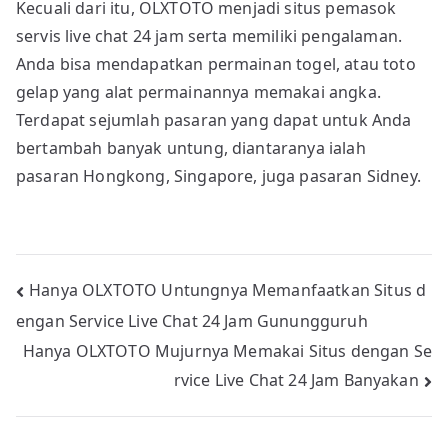
Kecuali dari itu, OLXTOTO menjadi situs pemasok
servis live chat 24 jam serta memiliki pengalaman.
Anda bisa mendapatkan permainan togel, atau toto
gelap yang alat permainannya memakai angka.
Terdapat sejumlah pasaran yang dapat untuk Anda
bertambah banyak untung, diantaranya ialah
pasaran Hongkong, Singapore, juga pasaran Sidney.
Post
Hanya OLXTOTO Untungnya Memanfaatkan Situs d
engan Service Live Chat 24 Jam Gunungguruh
navigation
Hanya OLXTOTO Mujurnya Memakai Situs dengan Se
rvice Live Chat 24 Jam Banyakan