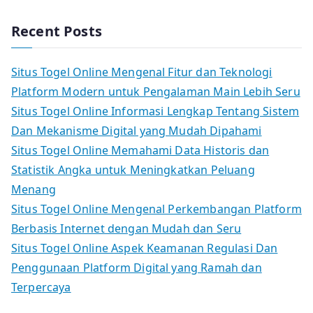
Recent Posts
Situs Togel Online Mengenal Fitur dan Teknologi
Platform Modern untuk Pengalaman Main Lebih Seru
Situs Togel Online Informasi Lengkap Tentang Sistem
Dan Mekanisme Digital yang Mudah Dipahami
Situs Togel Online Memahami Data Historis dan
Statistik Angka untuk Meningkatkan Peluang
Menang
Situs Togel Online Mengenal Perkembangan Platform
Berbasis Internet dengan Mudah dan Seru
Situs Togel Online Aspek Keamanan Regulasi Dan
Penggunaan Platform Digital yang Ramah dan
Terpercaya