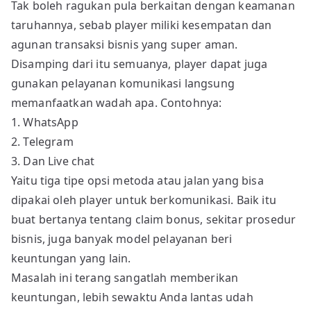
Tak boleh ragukan pula berkaitan dengan keamanan
taruhannya, sebab player miliki kesempatan dan
agunan transaksi bisnis yang super aman.
Disamping dari itu semuanya, player dapat juga
gunakan pelayanan komunikasi langsung
memanfaatkan wadah apa. Contohnya:
1. WhatsApp
2. Telegram
3. Dan Live chat
Yaitu tiga tipe opsi metoda atau jalan yang bisa
dipakai oleh player untuk berkomunikasi. Baik itu
buat bertanya tentang claim bonus, sekitar prosedur
bisnis, juga banyak model pelayanan beri
keuntungan yang lain.
Masalah ini terang sangatlah memberikan
keuntungan, lebih sewaktu Anda lantas udah