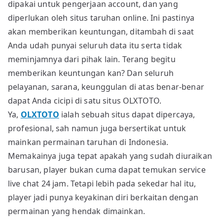
dipakai untuk pengerjaan account, dan yang
diperlukan oleh situs taruhan online. Ini pastinya
akan memberikan keuntungan, ditambah di saat
Anda udah punyai seluruh data itu serta tidak
meminjamnya dari pihak lain. Terang begitu
memberikan keuntungan kan? Dan seluruh
pelayanan, sarana, keunggulan di atas benar-benar
dapat Anda cicipi di satu situs OLXTOTO.
Ya,
OLXTOTO
ialah sebuah situs dapat dipercaya,
profesional, sah namun juga bersertikat untuk
mainkan permainan taruhan di Indonesia.
Memakainya juga tepat apakah yang sudah diuraikan
barusan, player bukan cuma dapat temukan service
live chat 24 jam. Tetapi lebih pada sekedar hal itu,
player jadi punya keyakinan diri berkaitan dengan
permainan yang hendak dimainkan.