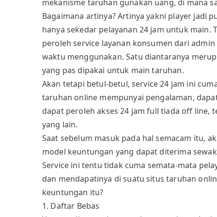
mekanisme taruhan gunakan uang, di mana saat 
Bagaimana artinya? Artinya yakni player jadi 
hanya sekedar pelayanan 24 jam untuk main.
peroleh service layanan konsumen dari admin s
waktu menggunakan. Satu diantaranya merupaka
yang pas dipakai untuk main taruhan.
Akan tetapi betul-betul, service 24 jam ini cu
taruhan online mempunyai pengalaman, dapat 
dapat peroleh akses 24 jam full tiada off line
yang lain.
Saat sebelum masuk pada hal semacam itu, ak
model keuntungan yang dapat diterima sewaktu
Service ini tentu tidak cuma semata-mata pel
dan mendapatinya di suatu situs taruhan onlin
keuntungan itu?
1. Daftar Bebas