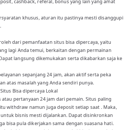
sit, cashback, referal, bonus yang lain yang amat
syaratan khusus, aturan itu pastinya mesti disanggupi
.
oleh dari pemanfaatan situs bisa dipercaya, yaitu
yang lagi Anda temui, berkaitan dengan permainan
 Dapat langsung dikemukakan serta dikabarkan saja ke
elayanan sepanjang 24 jam, akan aktif serta peka
n atas masalah yang Anda sendiri punya.
 Situs Bisa dipercaya Lokal
es atau pertanyaan 24 jam dari pemain. Situs paling
 itu withdraw namun juga deposit setiap saat . Maka,
untuk bisnis mesti dijalankan. Dapat disinkronkan
ga bisa pula dikerjakan sama dengan suasana hati.