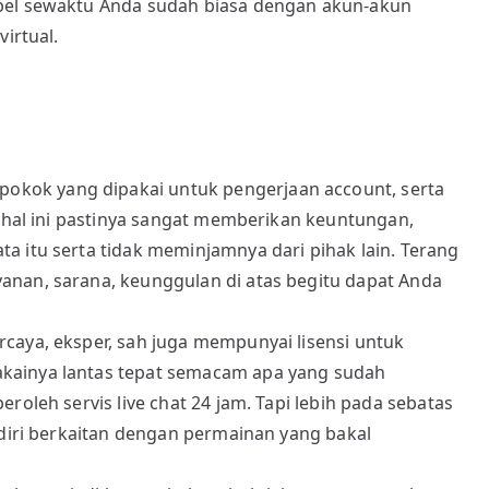
pel sewaktu Anda sudah biasa dengan akun-akun
irtual.
kok yang dipakai untuk pengerjaan account, serta
rihal ini pastinya sangat memberikan keuntungan,
a itu serta tidak meminjamnya dari pihak lain. Terang
anan, sarana, keunggulan di atas begitu dapat Anda
rcaya, eksper, sah juga mempunyai lisensi untuk
kainya lantas tepat semacam apa yang sudah
roleh servis live chat 24 jam. Tapi lebih pada sebatas
 diri berkaitan dengan permainan yang bakal