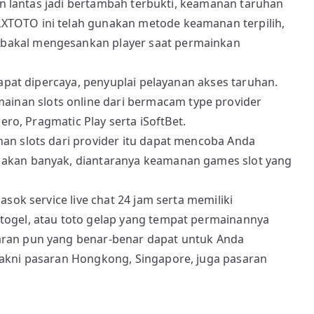
nan lantas jadi bertambah terbukti, keamanan taruhan
TOTO ini telah gunakan metode keamanan terpilih,
akal mengesankan player saat permainkan
dapat dipercaya, penyuplai pelayanan akses taruhan.
an slots online dari bermacam type provider
ero, Pragmatic Play serta iSoftBet.
an slots dari provider itu dapat mencoba Anda
akan banyak, diantaranya keamanan games slot yang
sok service live chat 24 jam serta memiliki
ogel, atau toto gelap yang tempat permainannya
ran pun yang benar-benar dapat untuk Anda
akni pasaran Hongkong, Singapore, juga pasaran